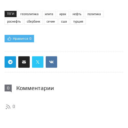
ТЕГИ
геополитика
илита
ирак
нефть
политика
роснефть
сбербанк
сечин
сша
турция
Нравится
0
Комментарии
0
0