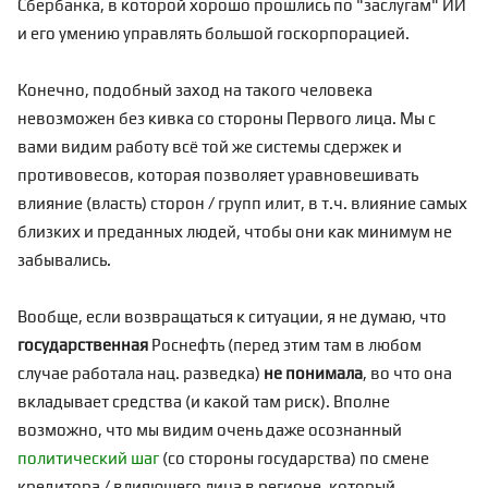
Сбербанка, в которой хорошо прошлись по "заслугам" ИИ
и его умению управлять большой госкорпорацией.
Конечно, подобный заход на такого человека
невозможен без кивка со стороны Первого лица. Мы с
вами видим работу всё той же системы сдержек и
противовесов, которая позволяет уравновешивать
влияние (власть) сторон / групп илит, в т.ч. влияние самых
близких и преданных людей, чтобы они как минимум не
забывались.
Вообще, если возвращаться к ситуации, я не думаю, что
государственная
Роснефть (перед этим там в любом
случае работала нац. разведка)
не понимала
, во что она
вкладывает средства (и какой там риск). Вполне
возможно, что мы видим очень даже осознанный
политический шаг
(со стороны государства) по смене
кредитора / влияющего лица в регионе, который