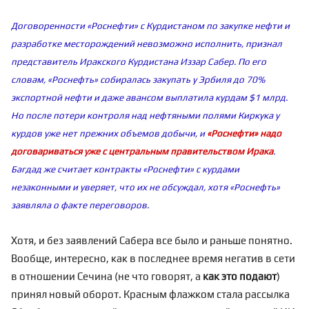
Договоренности «Роснефти» с Курдистаном по закупке нефти и
разработке месторождений невозможно исполнить, признал
представитель Иракского Курдистана Иззар Сабер. По его
словам, «Роснефть» собиралась закупать у Эрбиля до 70%
экспортной нефти и даже авансом выплатила курдам $1 млрд.
Но после потери контроля над нефтяными полями Киркука у
курдов уже нет прежних объемов добычи, и
«Роснефти» надо
договариваться уже с центральным правительством Ирака
.
Багдад же считает контракты «Роснефти» с курдами
незаконными и уверяет, что их не обсуждал, хотя «Роснефть»
заявляла о факте переговоров.
Хотя, и без заявлений Сабера все было и раньше понятно.
Вообще, интересно, как в последнее время негатив в сети
в отношении Сечина (не что говорят, а
как это подают
)
принял новый оборот. Красным флажком стала рассылка