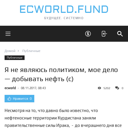
БУДУЩЕЕ. СИСТЕМНО
Открыть главное меню
Открыть скрытые 
Отк
Домой
Публичные
Публичные
Я не являюсь политиком, мое дело
— добывать нефть (с)
ecworld
-
08.11.2017, 08:43
5202
0
Нравится
0
Несмотря на то, что давно было известно, что
нефтеносные территории Курдистана заняли
правительственные силы Ирака, - до вчерашнего дня все