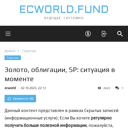
БУДУЩЕЕ. СИСТЕМНО
Открыть главное меню
Открыть скрытые 
Отк
Домой
Скрытые
Скрытые
Золото, облигации, SP: ситуация в
моменте
ecworld
-
02.10.2023, 22:13
2423
1
Нравится
88
Данный контент представлен в рамках Скрытых записей
(информационные услуги). Если Вы хотите
регулярно
получать больше полезной информации
, пожалуйста,