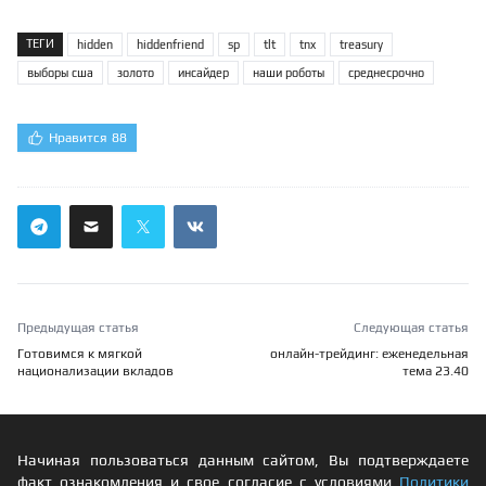
ТЕГИ
hidden
hiddenfriend
sp
tlt
tnx
treasury
выборы сша
золото
инсайдер
наши роботы
среднесрочно
Нравится
88
Предыдущая статья
Следующая статья
Готовимся к мягкой
онлайн-трейдинг: еженедельная
национализации вкладов
тема 23.40
Начиная пользоваться данным сайтом, Вы подтверждаете
факт ознакомления и свое согласие с условиями
Политики