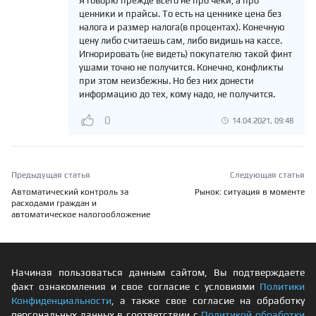
Я говорю прежде всего не про чеки, а про
ценники и прайсы. То есть на ценнике цена без
налога и размер налога(в процентах). Конечную
цену либо считаешь сам, либо видишь на кассе.
Игнорировать (не видеть) покупателю такой финт
ушами точно не получится. Конечно, конфликты
при этом неизбежны. Но без них донести
информацию до тех, кому надо, не получится.
0
14.04.2021, 09:48
Предыдущая статья
Следующая статья
Автоматический контроль за
Рынок: ситуация в моменте
расходами граждан и
автоматическое налогообложение
Начиная пользоваться данным сайтом, Вы подтверждаете
факт ознакомления и свое согласие с условиями
Политики
Конфиденциальности
, а также свое согласие на обработку
персональных данных в соответствии с
Политикой обработки