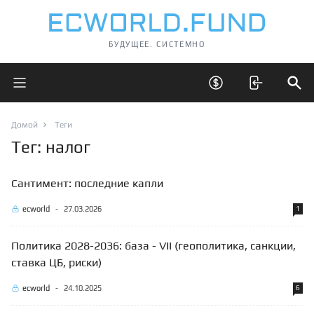
БУДУЩЕЕ. СИСТЕМНО
Открыть главное меню
Открыть скрытые 
Отк
Домой
Теги
Тег: налог
Сантимент: последние капли
ecworld
-
27.03.2026
1
Политика 2028-2036: база - VII (геополитика, санкции,
ставка ЦБ, риски)
ecworld
-
24.10.2025
6