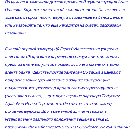
Поздышев и замруководителя временной администрации Анна
Орленко. Крупных клиентов обзванивает лично Поздышев и в
ходе разговоров просит вернуть отозванные из банка деньги
или не забирать те, что еще находятся на счетах, рассказали
источники.
Бывший первый зампред ЦБ Сергей Алексашенко увидел в
действиях ЦБ признаки нарушения конкуренции, поскольку
представитель регулятора оказался, по его мнению, в роли
агента банка. «Действия руководителей ЦБ также вызывают
вопросы с точки зрения закона о защите конкуренции:
получается, что регулятор продвигает интересы одного из
участников рынка», — цитирует издание партнера Tertychny
Agabalyan Ивана Тертычного. Он считает, что по закону
основная функция ЦБ и временной администрации в
установлении реального положения вещей в банке (с)
http://www.rbc.ru/finances/10/10/2017/59dc4eb69a79478dd24280