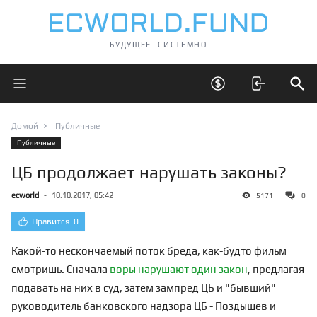
БУДУЩЕЕ. СИСТЕМНО
Открыть главное меню
Открыть скрытые 
Отк
Домой
Публичные
Публичные
ЦБ продолжает нарушать законы?
ecworld
-
10.10.2017, 05:42
5171
0
Нравится
0
Какой-то нескончаемый поток бреда, как-будто фильм
смотришь. Сначала
воры нарушают один закон
, предлагая
подавать на них в суд, затем зампред ЦБ и "бывший"
руководитель банковского надзора ЦБ - Поздышев и