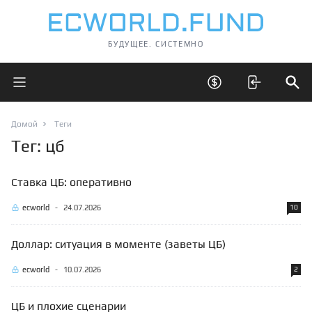
БУДУЩЕЕ. СИСТЕМНО
Открыть главное меню
Открыть скрытые 
Отк
Домой
Теги
Тег: цб
Ставка ЦБ: оперативно
ecworld
-
24.07.2026
10
Доллар: ситуация в моменте (заветы ЦБ)
ecworld
-
10.07.2026
2
ЦБ и плохие сценарии