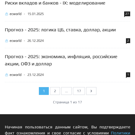
Риски вкладов и банков - IX: моделирование
ecworld
-
15.01.2025
27
Прогноз - 2025: логика ЦБ, ставка, доллар, акции
ecworld
-
26.12.2024
2
Прогноз - 2025: экономика, инфляция, российские
акции, ОФЗ и доллар
ecworld
-
23.12.2024
1
1
2
...
17
Следующий
Страница 1 из 17
Начиная пользоваться данным сайтом, Вы подтверждаете
факт ознакомления и свое согласие с условиями
Политики