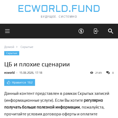
БУДУЩЕЕ. СИСТЕМНО
Открыть главное меню
Открыть скрытые 
Отк
Домой
Скрытые
Скрытые
ЦБ и плохие сценарии
ecworld
-
15.06.2026, 17:18
2149
0
Нравится
162
Данный контент представлен в рамках Скрытых записей
(информационные услуги). Если Вы хотите
регулярно
получать больше полезной информации
, пожалуйста,
прочитайте условия договора-оферты и оплатите