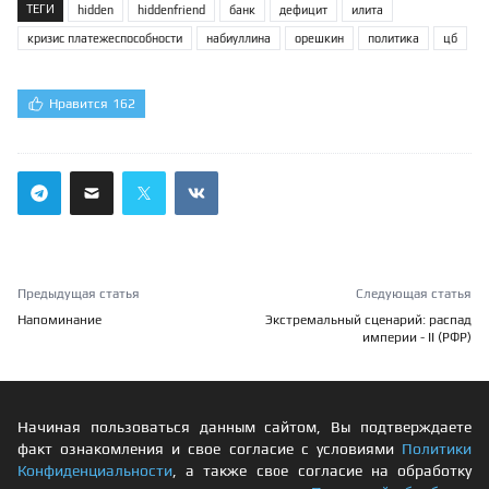
ТЕГИ
hidden
hiddenfriend
банк
дефицит
илита
кризис платежеспособности
набиуллина
орешкин
политика
цб
Нравится
162
Предыдущая статья
Следующая статья
Напоминание
Экстремальный сценарий: распад
империи - II (РФР)
Начиная пользоваться данным сайтом, Вы подтверждаете
факт ознакомления и свое согласие с условиями
Политики
Конфиденциальности
, а также свое согласие на обработку