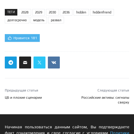
ТЕГИ
2028
2029
2030
2036
hidden
hiddenfriend
долгосрочно
модель
развал
Нравится
181
Предыдущая статья
Следующая статья
ЦБ и плохие сценарии
Российские активы: сигналы
сверху
Начиная пользоваться данным сайтом, Вы подтверждаете
факт ознакомления и свое согласие с условиями
Политики