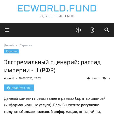
БУДУЩЕЕ. СИСТЕМНО
Открыть главное меню
Открыть скрытые 
Отк
Домой
Скрытые
Скрытые
Экстремальный сценарий: распад
империи - II (РФР)
ecworld
-
19.06.2026, 17:02
3700
2
Нравится
181
Данный контент представлен в рамках Скрытых записей
(информационные услуги). Если Вы хотите
регулярно
получать больше полезной информации
, пожалуйста,