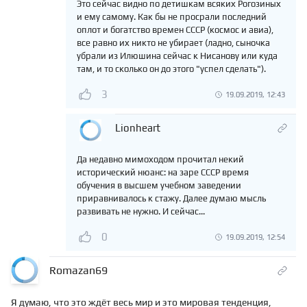
Это сейчас видно по детишкам всяких Рогозиных
и ему самому. Как бы не просрали последний
оплот и богатство времен СССР (космос и авиа),
все равно их никто не убирает (ладно, сыночка
убрали из Илюшина сейчас к Нисанову или куда
там, и то сколько он до этого "успел сделать").
3
19.09.2019, 12:43
Lionheart
Да недавно мимоходом прочитал некий
исторический нюанс: на заре СССР время
обучения в высшем учебном заведении
приравнивалось к стажу. Далее думаю мысль
развивать не нужно. И сейчас...
0
19.09.2019, 12:54
Romazan69
Я думаю, что это ждёт весь мир и это мировая тенденция,