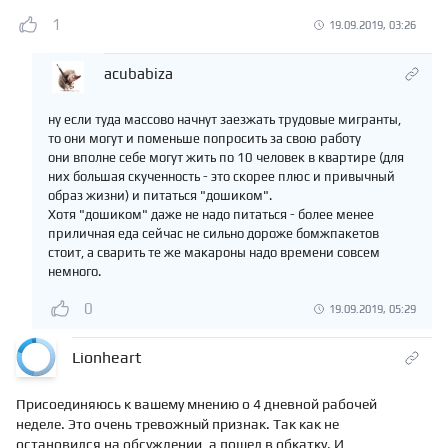
1
19.09.2019, 03:26
acubabiza
ну если туда массово начнут заезжать трудовые мигранты,
то они могут и поменьше попросить за свою работу
они вполне себе могут жить по 10 человек в квартире (для
них большая скученность - это скорее плюс и привычный
образ жизни) и питаться "дошиком".
Хотя "дошиком" даже не надо питаться - более менее
приличная еда сейчас не сильно дороже бомжпакетов
стоит, а сварить те же макароны надо времени совсем
немного.
0
19.09.2019, 05:29
Lionheart
Присоединяюсь к вашему мнению о 4 дневной рабочей
неделе. Это очень тревожный признак. Так как не
остановился на обсуждении, а пошел в обкатку. И