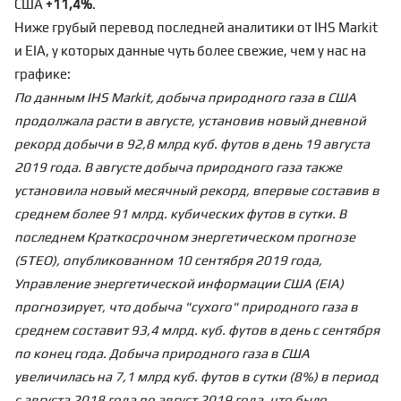
США
+11,4%
.
Ниже грубый перевод последней аналитики от IHS Markit
и EIA, у которых данные чуть более свежие, чем у нас на
графике:
По данным IHS Markit, добыча природного газа в США
продолжала расти в августе, установив новый дневной
рекорд добычи в 92,8 млрд куб. футов в день 19 августа
2019 года. В августе добыча природного газа также
установила новый месячный рекорд, впервые составив в
среднем более 91 млрд. кубических футов в сутки. В
последнем Краткосрочном энергетическом прогнозе
(STEO), опубликованном 10 сентября 2019 года,
Управление энергетической информации США (EIA)
прогнозирует, что добыча "сухого" природного газа в
среднем составит 93,4 млрд. куб. футов в день с сентября
по конец года. Добыча природного газа в США
увеличилась на 7,1 млрд куб. футов в сутки (8%) в период
с августа 2018 года по август 2019 года, что было