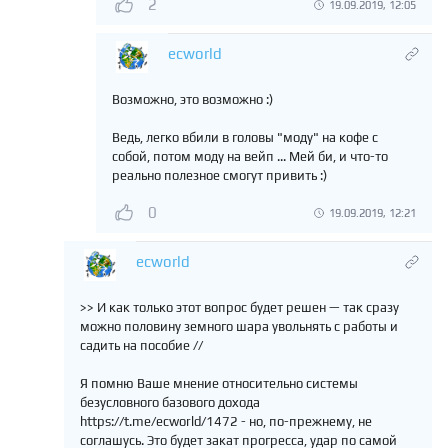
2
19.09.2019, 12:05
ecworld
Возможно, это возможно :)
Ведь, легко вбили в головы "моду" на кофе с
собой, потом моду на вейп ... Мей би, и что-то
реально полезное смогут привить :)
0
19.09.2019, 12:21
ecworld
>> И как только этот вопрос будет решен — так сразу
можно половину земного шара увольнять с работы и
садить на пособие //
Я помню Ваше мнение относительно системы
безусловного базового дохода
https://t.me/ecworld/1472 - но, по-прежнему, не
соглашусь. Это будет закат прогресса, удар по самой