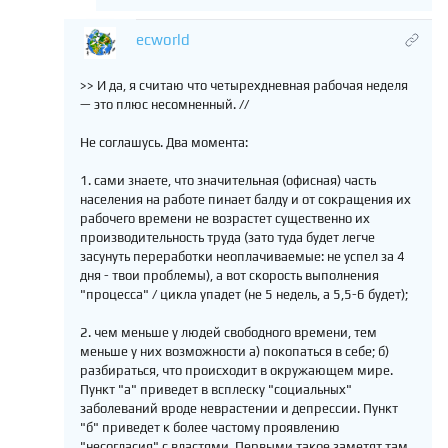
ecworld
>> И да, я считаю что четырехдневная рабочая неделя
— это плюс несомненный. //
Не соглашусь. Два момента:
1. сами знаете, что значительная (офисная) часть
населения на работе пинает балду и от сокращения их
рабочего времени не возрастет существенно их
производительность труда (зато туда будет легче
засунуть переработки неоплачиваемые: не успел за 4
дня - твои проблемы), а вот скорость выполнения
"процесса" / цикла упадет (не 5 недель, а 5,5-6 будет);
2. чем меньше у людей свободного времени, тем
меньше у них возможности а) покопаться в себе; б)
разбираться, что происходит в окружающем мире.
Пункт "а" приведет в всплеску "социальных"
заболеваний вроде неврастении и депрессии. Пункт
"б" приведет к более частому проявлению
"несогласия" с властями. Первыми такое заметят там,