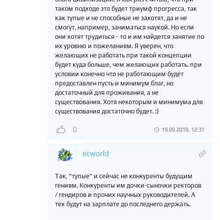
таком подходе это будет триумф прогресса, так
как тупые и не способные не захотят, да и не
смогут, например, заниматься наукой. Но если
они хотят трудиться - то и им найдется занятие по
их уровню и пожеланиям. Я уверен, что
желающих не работать при такой концепции
будет куда больше, чем желающих работать. при
условии конечно что не работающим будет
предоставлен пусть и минимум благ, но
достаточный для проживания, а не
существования. Хотя некоторым и минимума для
существования достаточно будет. :)
0
19.09.2019, 12:31
ecworld
Так, "тупые" и сейчас не конкуренты будущим
гениям. Конкуренты им дочки-сыночки ректоров
/ гендиров и прочих научных руководителей. А
тех будут на зарплате до последнего держать.