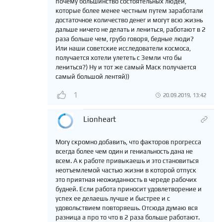
почему большинство состоятельных людей,
которые более менее честным путем заработали
достаточное количество денег и могут всю жизнь
дальше ничего не делать и лениться, работают в 2
раза больше чем, грубо говоря, бедные люди?
Или наши советские исследователи космоса,
получается хотели улететь с Земли что бы
лениться?) Ну и тот же самый Маск получается
самый большой лентяй))
1
20.09.2019, 13:42
Lionheart
Могу скромно добавить, что факторов прогресса
всегда более чем один и гениальность дана не
всем. А к работе привыкаешь и это становиться
неотъемлемой частью жизни в которой отпуск
это приятная неожиданность в череде рабочих
будней. Если работа приносит удовлетворение и
успех ее делаешь лучше и быстрее и с
удовольствием повторяешь. Отсюда думаю вся
разница а про то что в 2 раза больше работают.