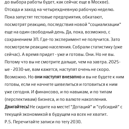
до выбора работы будет, как сейчас еще в Москве).
Отсюда и заход на четырехдневную рабочую неделю.
Пока запустят тестовые предприятия, обкатают,
посмотрят реакцию, последствия новой "социализации"
еще на один свободный день. Да, пока, возможно, с
сохранением ЗП. Где-то эксперимент не получится. Зато
посмотрели реакцию населения. Собрали статистику (уже
сейчас). А время придет - уже и готовы. Они. Но не вы.
Потому что вы не смотрите дальше, чем на завтра. 2025-
ые - 2030-ые, вам кажется, наступят очень не скоро.
Возможно. Но
они наступят внезапно
и вы не будете к ним
готовы, если не начнете шевелиться и готовиться к ним
уже сегодня. И
финансово
, и по навыкам, и по типам
(перспективам) бизнеса, и по валюте накопления.
Двигайтесь!
Не сидите на месте! "Дотаций" и "субсидий" c
текущей экономикой в будущем на всех не хватит.
P.S. Перечитайте записи по тегу
2030
.