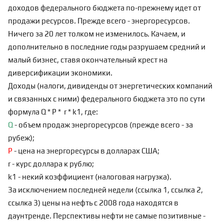
доходов федерального бюджета по-прежнему идет от
продажи ресурсов. Прежде всего - энергоресурсов.
Ничего за 20 лет толком не изменилось. Качаем, и
дополнительно в последние годы разрушаем средний и
малый бизнес, ставя окончательный крест на
диверсификации экономики.
Доходы (налоги, дивиденды от энергетических компаний
и связанных с ними) федерального бюджета это по сути
формула Q * P * r * k1, где:
Q
- объем продаж энергоресурсов (прежде всего - за
рубеж);
P
- цена на энергоресурсы в долларах США;
r - курс доллара к рублю;
k1 - некий коэффициент (налоговая нагрузка).
За исключением последней недели (
ссылка 1
,
ссылка 2
,
ссылка 3
) цены на нефть с 2008 года находятся в
даунтренде. Перспективы нефти не самые позитивные -