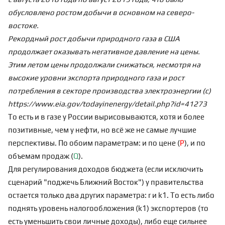
обусловлено ростом добычи в основном на северо-
востоке.
Рекордный рост добычи природного газа в США
продолжает оказывать негативное давление на цены.
Этим летом цены продолжали снижаться, несмотря на
высокие уровни экспорта природного газа и рост
потребления в секторе производства электроэнергии (с)
https://www.eia.gov/todayinenergy/detail.php?id=41273
То есть и в газе у России вырисовываются, хотя и более
позитивные, чем у нефти, но всё же не самые лучшие
перспективы. По обоим параметрам: и по цене (
P
), и по
объемам продаж (
Q
).
Для регулирования доходов бюджета (если исключить
сценарий "
поджечь Ближний Восток
") у правительства
остается только два других параметра: r и k1. То есть либо
поднять уровень налогообложения (k1) экспортеров (то
есть уменьшить свои личные доходы), либо еще сильнее