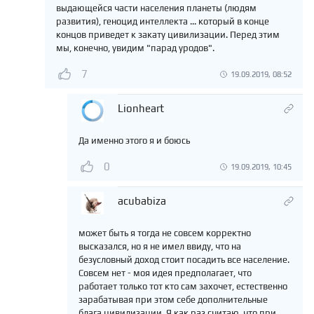
выдающейся части населения планеты (людям
развития), геноцид интеллекта ... который в конце
концов приведет к закату цивилизации. Перед этим
мы, конечно, увидим "парад уродов".
7
19.09.2019, 08:52
Lionheart
Да именно этого я и боюсь
0
19.09.2019, 10:45
acubabiza
может быть я тогда не совсем корректно
высказался, но я не имел ввиду, что на
безусловный доход стоит посадить все население.
Совсем нет - моя идея предполагает, что
работает только тот кто сам захочет, естественно
зарабатывая при этом себе дополнительные
блага цивилизации. Я как раз считаю, что при