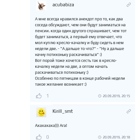
acubabiza
А мне всегда нравился анекдот про то, как два
соседа обсуждают, чем они будут заниматься на
пенсии. когда один другого спрашивает, чем тот
будет заниматься, а первый ему отвечает, что
мол куплю кресло-качалку и буду сидеть в нем
недели две. - "А дальше то что?" - "Ну а дальше
начну потихоньку раскачиваться" :)
Вот порой тоже хочется сесть так в кресло-
качалку недели на две, а оптом начать
раскачиваться потихоньку :)
Особенно по пятницам в конце рабочей недели
такое желание возникает :)
1
20.09.2019, 20:15
Kirill_smt
Ахахахаха))) Ага!
0
20.09.2019, 20:18