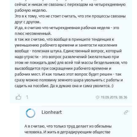
сейчас и никак не связаны с переходом на четырехдневную
рабочую неделю.
Это я к тому, что не стоит считать, что эти процессы связаны
друг с другом.
И да, я считаю что четырехдневная рабочая неделя - это
плюс несомненный.
я так же считаю, что вообще в принципе тенденция к
уменьшению рабочего времени и занятости населения
вообще - полезная штука. Единственный вопрос, который
надо утрясти - это вопрос развлечений (желательно при
этом не покидать дом) для всей той массы бездельников, что
высвободится при сокращении рабочего времени и
рабочих мест. И как только этот вопрос будет решен - так
сразу можно половину земного шара увольнять с работы и
садить на пособие. Да я думаю она и сама уволится. :)
1
19.09.2019, 06:36
Lionheart
А я считаю, что только труд делает из обезьяны
человека. И жить в деградирующим обществе