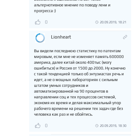
альтернотивное мнение по поводу лени и
прогресса :)
0
20.09.2019, 18:21
Lionheart
Вы видели последнюю статистику по патентам
мировым, если мне не изменяет память 600000
америка, далее китай около 400тыс (могу
ошибиться) и Россия от 1500 до 2000. Ну конечно
с такой тенденцией только об энтузиастах речь и
идет, а не о мощных лабораториях с сильным
штатом умных сотрудников и
автоматизированной на 90 процентов в
направлении соц и тех процессов системой,
экономя их время и делая максимальный упор
рабочего времени на решении тех задач где без
человека как раз и не обойтись.
0
20.09.2019, 18:30