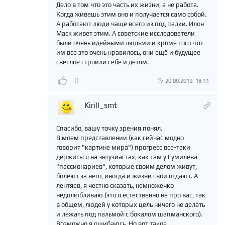
Дело в том что это часть их жизни, а не работа.
Когда живешь этим оно и получается само собой.
А работают люди чаще всего из под палки. Илон
Маск живет этим. А советские исследователи
были очень идейными людьми и кроме того что
им все это очень нравилось, они ещё и будущее
светлое строили себе и детям.
0
20.09.2019, 18:11
Kirill_smt
Спасибо, вашу точку зрения понял.
В моем представлении (как сейчас модно
говорит "картине мира") прогресс все-таки
держиться на энтузиастах, как там у Гумилева
"пассионариев", которые своим делом живут,
болеют за него, иногда и жизни свои отдают. А
лентяев, я честно сказать, немножечко
недолюбливаю (это я естественно не про вас, так
в общем, людей у которых цель ничего не делать
и лежать под пальмой с бокалом шапманского).
Возможно я ошибаюсь. Но вот такое