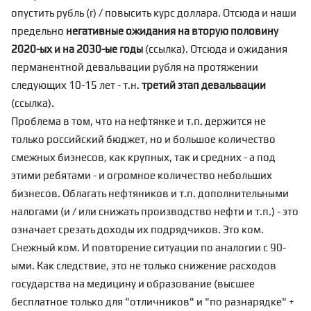
опустить рубль (r) / повысить курс доллара. Отсюда и наши
предельно
негативные ожидания на вторую половину
2020-ых и на 2030-ые годы
(
ссылка
). Отсюда и ожидания
перманентной девальвации рубля на протяжении
следующих 10-15 лет - т.н.
третий этап девальвации
(
ссылка
).
Проблема в том, что на нефтянке и т.п. держится не
только российский бюджет, но и большое количество
смежных бизнесов, как крупных, так и средних - а под
этими ребятами - и огромное количество небольших
бизнесов. Облагать нефтяников и т.п. дополнительными
налогами (и / или снижать производство нефти и т.п.) - это
означает срезать доходы их подрядчиков. Это ком.
Снежный ком. И повторение ситуации по аналогии с 90-
ыми. Как следствие, это не только снижение расходов
государства на медицину и образование (высшее
бесплатное только для "отличников" и "по разнарядке" +