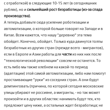
с отработкой) в следующие 10-15 лет (в сегодняшних
рублях), но и
сильнейший рост безработицы (из-за спада
производства)
.
А теперь добавьте сюда усиление роботизации и
автоматизации, о которой больше говорят на Западе и в
Китае. Всем кажется, что нашу "деревню" эта тема
обойдет. Конечно, обойдет. Только куда двинутся толпы
безработных из других стран (прежде всего - мигрантов),
если в Европе и Азии работы для
части
из них них после
"технологической революции" совсем не останется. То
есть либо мы также хлебнем на какой-то период
(адаптации) этой самой автоматизации, либо нам помогут
простаивающие "руки" из соседних стран. А они будут
демпинговать (причина, по которой сегодня московские
улицы убирают не россияне, а мигранты, - но так может
произойти и в других областях: нанимать будут тех, кто
предложит цену ниже, а остальных ждет безработица; не