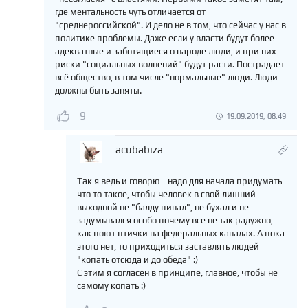
где ментальность чуть отличается от
"среднероссийской". И дело не в том, что сейчас у нас в
политике проблемы. Даже если у власти будут более
адекватные и заботящиеся о народе люди, и при них
риски "социальных волнений" будут расти. Пострадает
всё общество, в том числе "нормальные" люди. Люди
должны быть заняты.
9
19.09.2019, 08:49
acubabiza
Так я ведь и говорю - надо для начала придумать
что то такое, чтобы человек в свой лишний
выходной не "балду пинал", не бухал и не
задумывался особо почему все не так радужно,
как поют птички на федеральных каналах. А пока
этого нет, то приходиться заставлять людей
"копать отсюда и до обеда" :)
С этим я согласен в принципе, главное, чтобы не
самому копать :)