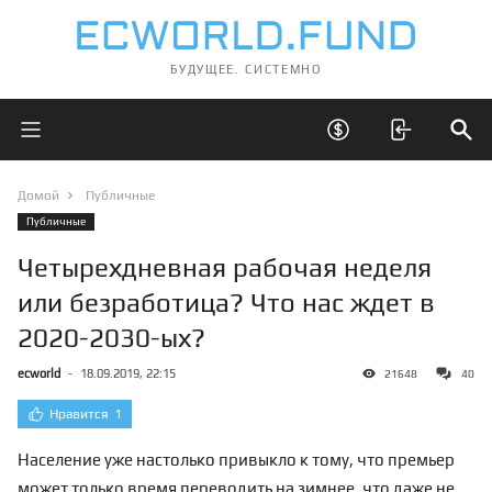
БУДУЩЕЕ. СИСТЕМНО
Открыть главное меню
Открыть скрытые 
Отк
Домой
Публичные
Публичные
Четырехдневная рабочая неделя
или безработица? Что нас ждет в
2020-2030-ых?
ecworld
-
18.09.2019, 22:15
21648
40
Нравится
1
Население уже настолько привыкло к тому, что премьер
может только время переводить на зимнее, что даже не