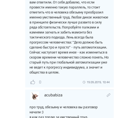
вам ответили. От себя добавлю, что если
провести именно такую параллель, то стоит
отметить что в человека обезьяну преобразил
именно умственный труд. Любое дикое животное
в принципе физически лучше развито в силу
ряда обстоятельств. Попробуйте палками и
камнями загнать и забить мамонта без
тактического подхода. Лень всегда была
прогрессом человечества: "Дело должно быть
сделано быстро и просто" - путь автоматизации.
Сейчас наступает время иное - как измениться в
скором времени человечество сложно понять. Но
старый путь при глобальной автоматизации уже
не ведет к прогрессу индивидуума, а значит и
общества в целом.
0
19.09.2019, 10:44
acubabiza
про труд, обезьяну и человека вы разговор
начали :)
я как раз топлю за умственный труд.