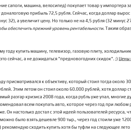
ие сапоги, машина, велосипед) покупает товар у импортера за 1
 доналоговую прибыль 72,5 рубля. Сейчас, когда доллар вырос 
ус 32), а увеличит цену. Но только не на 4,5 рубля (32 минус 27
обы обеспечить прежний уровень рентабельности
. Таким обра
ому году купить машину, телевизор, газовую плиту, холодильни
это сейчас, а не дожидаться "предновогодних скидок". ;)
Цены 
оду присматривался к объективу, который стоил тогда около 30
ублей. Этим летом он стоил около 60.000 рублей, хотя доллар с
самый разгар кризиса 2008 года, когда рубль уже упал, многие д
екомендовал всем покупать авто, которое через год при любом
. Он настолько достал с этой идеей пользователей ресурса, что
а можно было взять дешевле 900 тыр., через год стоили уже 1200
) рекомендую сходить купить хотя бы туфли на следующее лето (