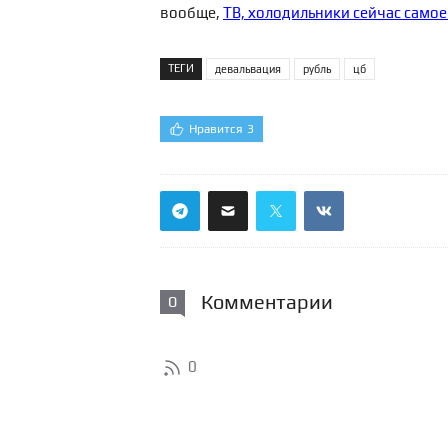
вообще,
ТВ, холодильники сейчас самое
ТЕГИ
девальвация
рубль
цб
Нравится
3
Комментарии
0
0