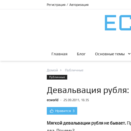
Регистрация
/
Авторизация
Главная
Блог
Основные темы
Домой
Публичные
Публичные
Девальвация рубля:
ecworld
-
25.09.2011, 16:35
Нравится
3
Мягкой девальвации рубля не бывает.
Пр
два. Почему?