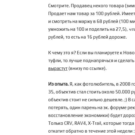
Смотрите. Продавец некого товара (зимн
Продает нам товар за 100 рублей. Имеет
и смотреть на маржу в 68 рублей (100 мин
умножить на 100 и поделить на 27,5),
чт
рублей, то есть на 16 рублей дороже.
К чему это я? Если вы планируете к Нов
туфли, то лучше поднапрячься и сделать 
вырастут
(внизу по
ссылке
).
Из опыта.
Я, как фотолюбитель, в 2008 г
35, объектив стал стоить около 50.000 р
объектив стоит не сильно дешевле. ;) В 
потерять, один парень на эк. форуме р
восстановление экономики) будет дороже
Только CRV, RAV4, X-Trail, которые тогд
откатит обратно в течение этой недели :