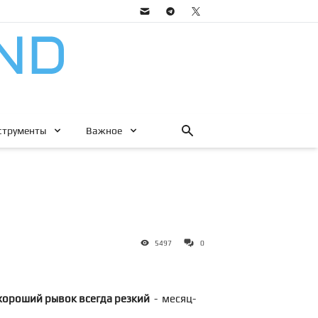
струменты
Важное
5497
0
хороший рывок всегда резкий
- месяц-