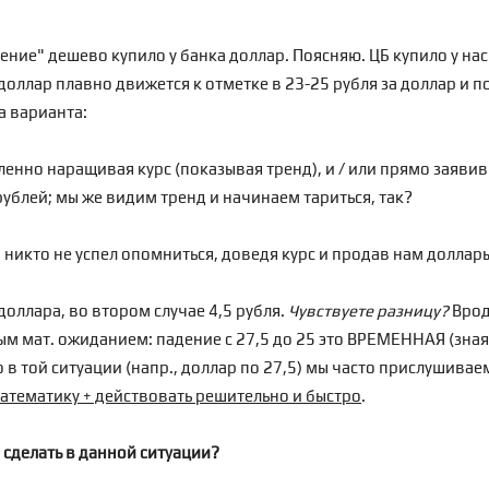
ение" дешево купило у банка доллар. Поясняю. ЦБ купило у нас
оллар плавно движется к отметке в 23-25 рубля за доллар и п
ва варианта:
дленно наращивая курс (показывая тренд), и / или прямо заяви
рублей; мы же видим тренд и начинаем тариться, так?
а никто не успел опомниться, доведя курс и продав нам доллары
доллара, во втором случае 4,5 рубля.
Чувствуете разницу?
Врод
м мат. ожиданием: падение с 27,5 до 25 это ВРЕМЕННАЯ (зная 
о в той ситуации (напр., доллар по 27,5) мы часто прислушив
математику + действовать решительно и быстро
.
 сделать в данной ситуации?