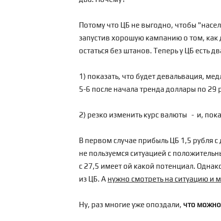
Потому что ЦБ не выгодно, чтобы "насел
запустив
хорошую кампанию о том, как д
остаться без штанов. Теперь у ЦБ есть д
1) показать, что будет девальвация, ме
5-6 после начала тренда доллары по 29 
2) резко изменить курс валюты - и, пок
В первом случае прибыль ЦБ 1,5 рубля с 
не пользуемся ситуацией с положительны
с 27,5 имеет ой какой потенциал. Однак
из ЦБ. А
нужно смотреть на ситуацию и 
Ну, раз многие уже опоздали,
что можно