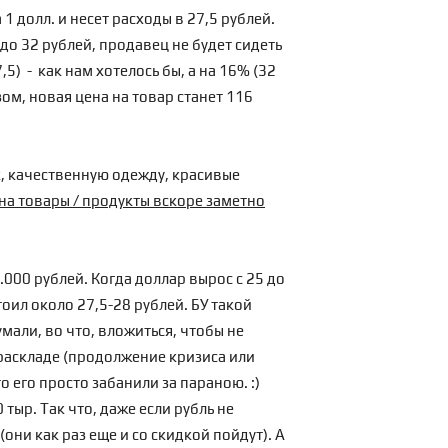
 долл. и несет расходы в 27,5 рублей.
до 32 рублей, продавец не будет сидеть
,5) - как нам хотелось бы, а на 16% (32
зом, новая цена на товар станет 116
к, качественную одежду, красивые
на товары / продукты вскоре заметно
.000 рублей. Когда доллар вырос с 25 до
тоил около 27,5-28 рублей. БУ такой
умали, во что, вложиться, чтобы не
 раскладе (продолжение кризиса или
 его просто забанили за параною. :)
 тыр. Так что, даже если рубль не
они как раз еще и со скидкой пойдут). А