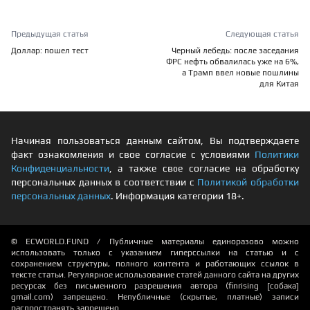
Предыдущая статья
Следующая статья
Доллар: пошел тест
Черный лебедь: после заседания
ФРС нефть обвалилась уже на 6%,
а Трамп ввел новые пошлины
для Китая
Начиная пользоваться данным сайтом, Вы подтверждаете
факт ознакомления и свое согласие с условиями
Политики
Конфиденциальности
, а также свое согласие на обработку
персональных данных в соответствии с
Политикой обработки
персональных данных
. Информация категории 18+.
© ECWORLD.FUND / Публичные материалы единоразово можно
использовать только с указанием гиперссылки на статью и с
сохранением структуры, полного контента и работающих ссылок в
тексте статьи. Регулярное использование статей данного сайта на других
ресурсах без письменного разрешения автора (finrising [собака]
gmail.com) запрещено. Непубличные (скрытые, платные) записи
распространять запрещено.