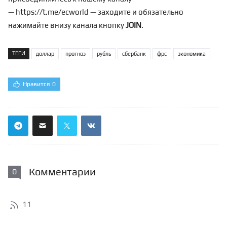
—
https://t.me/ecworld
— заходите и обязательно
нажимайте внизу канала кнопку
JOIN
.
ТЕГИ
доллар
прогноз
рубль
сбербанк
фрс
экономика
Нравится
0
Комментарии
0
11