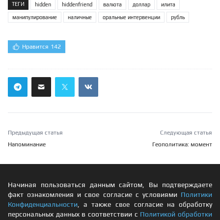
ТЕГИ
hidden
hiddenfriend
валюта
доллар
илита
манипулирование
наличные
оральные интервенции
рубль
Нравится
142
Предыдущая статья
Следующая статья
Напоминание
Геополитика: момент
Начиная пользоваться данным сайтом, Вы подтверждаете
факт ознакомления и свое согласие с условиями
Политики
Конфиденциальности
, а также свое согласие на обработку
персональных данных в соответствии с
Политикой обработки