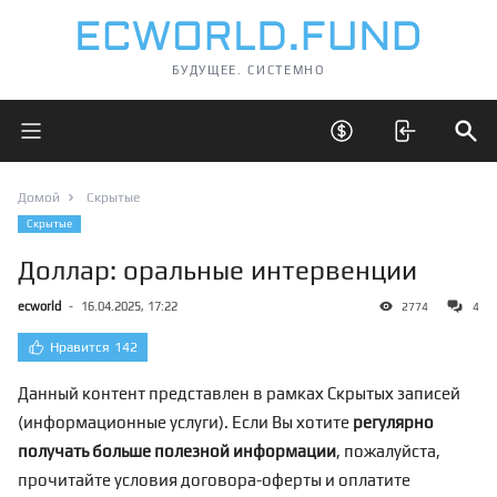
БУДУЩЕЕ. СИСТЕМНО
Открыть главное меню
Открыть скрытые 
Отк
Домой
Скрытые
Скрытые
Доллар: оральные интервенции
ecworld
-
16.04.2025, 17:22
2774
4
Нравится
142
Данный контент представлен в рамках Скрытых записей
(информационные услуги). Если Вы хотите
регулярно
получать больше полезной информации
, пожалуйста,
прочитайте условия договора-оферты и оплатите