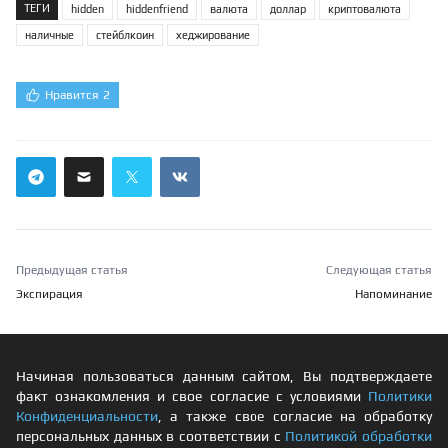
ТЕГИ
hidden
hiddenfriend
валюта
доллар
криптовалюта
наличные
стейблкоин
хеджирование
Нравится
2
Предыдущая статья
Следующая статья
Экспирация
Напоминание
Начиная пользоваться данным сайтом, Вы подтверждаете
факт ознакомления и свое согласие с условиями
Политики
Конфиденциальности
, а также свое согласие на обработку
персональных данных в соответствии с
Политикой обработки