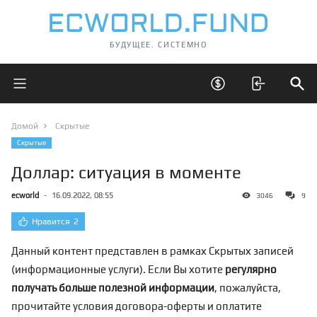
БУДУЩЕЕ. СИСТЕМНО
Открыть главное меню
Открыть скрытые 
Отк
Домой
Скрытые
Скрытые
Доллар: ситуация в моменте
ecworld
-
16.09.2022, 08:55
3046
9
Нравится
2
Данный контент представлен в рамках Скрытых записей
(информационные услуги). Если Вы хотите
регулярно
получать больше полезной информации
, пожалуйста,
прочитайте условия договора-оферты и оплатите