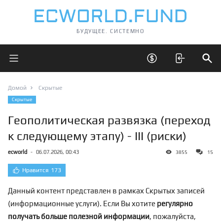
БУДУЩЕЕ. СИСТЕМНО
Открыть главное меню
Открыть скрытые 
Отк
Домой
Скрытые
Скрытые
Геополитическая развязка (переход
к следующему этапу) - III (риски)
ecworld
-
06.07.2026, 00:43
3855
15
Нравится
173
Данный контент представлен в рамках Скрытых записей
(информационные услуги). Если Вы хотите
регулярно
получать больше полезной информации
, пожалуйста,