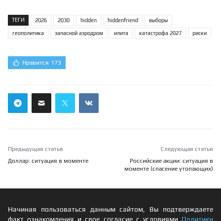
ТЕГИ
2026
2030
hidden
hiddenfriend
выборы
геополитика
запасной аэродром
илита
катастрофа 2027
риски
Нравится
173
Предыдущая статья
Следующая статья
Доллар: ситуация в моменте
Российские акции: ситуация в
моменте (спасение утопающих)
Начиная пользоваться данным сайтом, Вы подтверждаете
факт ознакомления и свое согласие с условиями
Политики