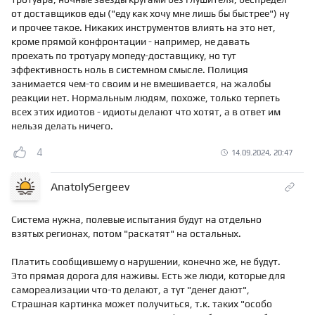
от доставщиков еды ("еду как хочу мне лишь бы быстрее") ну
и прочее такое. Никаких инструментов влиять на это нет,
кроме прямой конфронтации - например, не давать
проехать по тротуару мопеду-доставщику, но тут
эффективность ноль в системном смысле. Полиция
занимается чем-то своим и не вмешивается, на жалобы
реакции нет. Нормальным людям, похоже, только терпеть
всех этих идиотов - идиоты делают что хотят, а в ответ им
нельзя делать ничего.
4
14.09.2024, 20:47
AnatolySergeev
Система нужна, полевые испытания будут на отдельно
взятых регионах, потом "раскатят" на остальных.
Платить сообщившему о нарушении, конечно же, не будут.
Это прямая дорога для наживы. Есть же люди, которые для
самореализации что-то делают, а тут "денег дают",
Страшная картинка может получиться, т.к. таких "особо