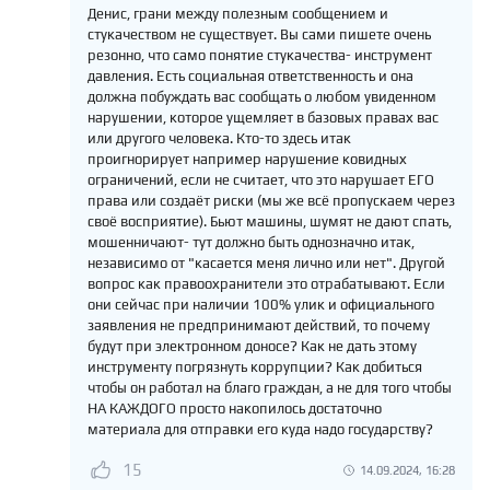
Денис, грани между полезным сообщением и
стукачеством не существует. Вы сами пишете очень
резонно, что само понятие стукачества- инструмент
давления. Есть социальная ответственность и она
должна побуждать вас сообщать о любом увиденном
нарушении, которое ущемляет в базовых правах вас
или другого человека. Кто-то здесь итак
проигнорирует например нарушение ковидных
ограничений, если не считает, что это нарушает ЕГО
права или создаёт риски (мы же всё пропускаем через
своё восприятие). Бьют машины, шумят не дают спать,
мошенничают- тут должно быть однозначно итак,
независимо от "касается меня лично или нет". Другой
вопрос как правоохранители это отрабатывают. Если
они сейчас при наличии 100% улик и официального
заявления не предпринимают действий, то почему
будут при электронном доносе? Как не дать этому
инструменту погрязнуть коррупции? Как добиться
чтобы он работал на благо граждан, а не для того чтобы
НА КАЖДОГО просто накопилось достаточно
материала для отправки его куда надо государству?
15
14.09.2024, 16:28