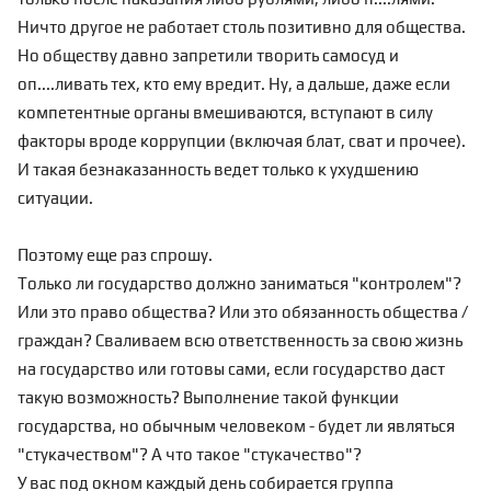
Ничто другое не работает столь позитивно для общества.
Но обществу давно запретили творить самосуд и
оп....ливать тех, кто ему вредит. Ну, а дальше, даже если
компетентные органы вмешиваются, вступают в силу
факторы вроде коррупции (включая блат, сват и прочее).
И такая безнаказанность ведет только к ухудшению
ситуации.
Поэтому еще раз спрошу.
Только ли государство должно заниматься "контролем"?
Или это право общества? Или это обязанность общества /
граждан? Сваливаем всю ответственность за свою жизнь
на государство или готовы сами, если государство даст
такую возможность? Выполнение такой функции
государства, но обычным человеком - будет ли являться
"стукачеством"? А что такое "стукачество"?
У вас под окном каждый день собирается группа