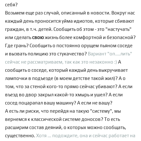
себя?
Возьмем еще раз случай, описанный в новости. Вокруг нас
каждый день проносится уйма идиотов, которые сбивают
граждан, в т.ч. детей. Сообщить об этом - это "настучать"
или сделать
свою
жизнь более комфортной и безопасной?
Где грань? Сообщить о постоянно орущем пьяном соседе
и вызвать полицию это стукачество?
Вариант "оп....лить"
сейчас не рассматриваем, так как это незаконно :)
А
сообщить о соседе, который каждый день выкручивает
лампочки в подъезде (в моем детстве такой жил)? А о
том, что за стеной кого-то прямо сейчас убивают? А если
въезд во двор закрыл какой-то хмырь и ушел? А если
сосед поцарапал вашу машину? А если не вашу?
А есть ли риски, что перейдя на такую "систему", мы
вернемся к классической системе доносов? То есть
расширим состав деяний, о которых можно сообщать,
существенно.
Хотя ... подождите, она и сейчас работает на