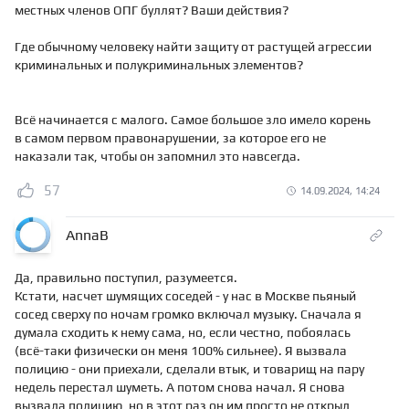
местных членов ОПГ буллят? Ваши действия?
Где обычному человеку найти защиту от растущей агрессии
криминальных и полукриминальных элементов?
Всё начинается с малого. Самое большое зло имело корень
в самом первом правонарушении, за которое его не
наказали так, чтобы он запомнил это навсегда.
57
14.09.2024, 14:24
AnnaB
Да, правильно поступил, разумеется.
Кстати, насчет шумящих соседей - у нас в Москве пьяный
сосед сверху по ночам громко включал музыку. Сначала я
думала сходить к нему сама, но, если честно, побоялась
(всё-таки физически он меня 100% сильнее). Я вызвала
полицию - они приехали, сделали втык, и товарищ на пару
недель перестал шуметь. А потом снова начал. Я снова
вызвала полицию, но в этот раз он им просто не открыл