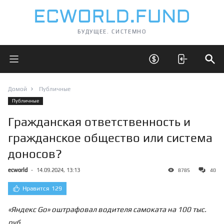
БУДУЩЕЕ. СИСТЕМНО
Открыть главное меню
Открыть скрытые 
Отк
Домой
Публичные
Публичные
Гражданская ответственность и
гражданское общество или система
доносов?
ecworld
-
14.09.2024, 13:13
8785
40
Нравится
129
«Яндекс Go» оштрафовал водителя самоката на 100 тыс.
руб.