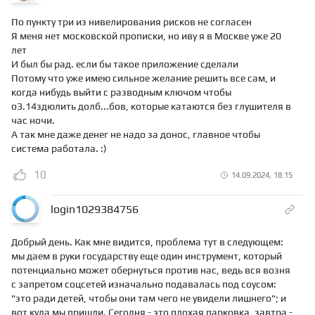
По пункту три из нивелирования рисков не согласен
Я меня нет московской прописки, но иву я в Москве уже 20
лет
И был бы рад. если бы такое приложение сделали
Потому что уже имею сильное желание решить все сам, и
когда нибудь выйти с разводным ключом чтобы
о3.14здюлить долб...бов, которые катаются без глушителя в
час ночи.
А так мне даже денег не надо за донос, главное чтобы
система работала. :)
10
14.09.2024, 18:15
login1029384756
Добрый день. Как мне видится, проблема тут в следующем:
мы даем в руки государству еще один инструмент, который
потенциально может обернуться против нас, ведь вся возня
с запретом соцсетей изначально подавалась под соусом:
"это ради детей, чтобы они там чего не увидели лишнего"; и
вот куда мы пришли. Сегодня - это плохая парковка, завтра -