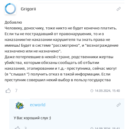
Grigorii
Добавлю
Человеку, доносчику, тоже никто не будет конечно платить.
Если ты не пострадавший от правонарушения, то и о
наказании/не наказании нарушителя ты знать права не
имеешь! Будет в системе "рассмотрено", и "вознаграждение
назначено или не назначено".
Даже потерпевшие в некой стране, родственники жертвы
убийства, которым обязаны сообщать об отбытии
наказания, этапировании и т.д.- преступника, сейчас могут
(я "слышал ") получить отказ в такой информации. Если
преступник совершил некий выбор в пользу государства
7
14.09.2024, 15:40
ecworld
У Вас хороший слух :)
3
14.09.2024, 15:41