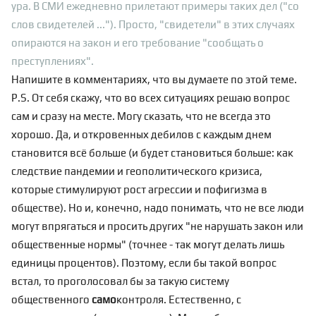
ура. В СМИ ежедневно прилетают примеры таких дел ("со
слов свидетелей ..."). Просто, "свидетели" в этих случаях
опираются на закон и его требование "сообщать о
преступлениях".
Напишите в комментариях, что вы думаете по этой теме.
P.S. От себя скажу, что во всех ситуациях решаю вопрос
сам и сразу на месте. Могу сказать, что не всегда это
хорошо. Да, и откровенных дебилов с каждым днем
становится всё больше (и будет становиться больше: как
следствие пандемии
и геополитического
кризиса
,
которые стимулируют рост агрессии и пофигизма в
обществе). Но и, конечно, надо понимать, что не все люди
могут впрягаться и просить других "не нарушать закон или
общественные нормы" (точнее - так могут делать лишь
единицы процентов). Поэтому, если бы такой вопрос
встал, то проголосовал бы за такую систему
общественного
само
контроля. Естественно, с