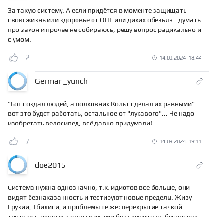
За такую систему. А если придётся в моменте защищать
свою жизнь или здоровье от ОПГ или диких обезьян - думать
про закон и прочее не собираюсь, решу вопрос радикально и
с умом.
2
14.09.2024, 18:44
German_yurich
"Бог создал людей, а полковник Кольт сделал их равными" -
вот это будет работать, остальное от "лукавого"... Не надо
изобретать велосипед, всё давно придумали!
7
14.09.2024, 19:11
doe2015
Система нужна однозначно, т.к. идиотов все больше, они
видят безнаказанность и тестируют новые пределы. Живу
Грузии, Тбилиси, и проблемы те же: перекрытие тачкой
тротуара, ночные заезды кругами без глушителя, беспредел