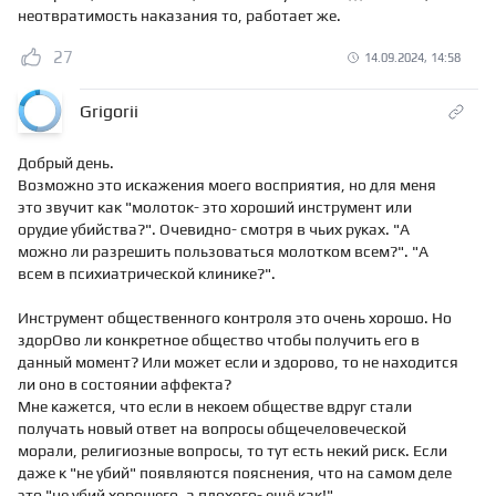
неотвратимость наказания то, работает же.
27
14.09.2024, 14:58
Grigorii
Добрый день.
Возможно это искажения моего восприятия, но для меня
это звучит как "молоток- это хороший инструмент или
орудие убийства?". Очевидно- смотря в чьих руках. "А
можно ли разрешить пользоваться молотком всем?". "А
всем в психиатрической клинике?".
Инструмент общественного контроля это очень хорошо. Но
здорОво ли конкретное общество чтобы получить его в
данный момент? Или может если и здорово, то не находится
ли оно в состоянии аффекта?
Мне кажется, что если в некоем обществе вдруг стали
получать новый ответ на вопросы общечеловеческой
морали, религиозные вопросы, то тут есть некий риск. Если
даже к "не убий" появляются пояснения, что на самом деле
это "не убий хорошего, а плохого- ещё как!".