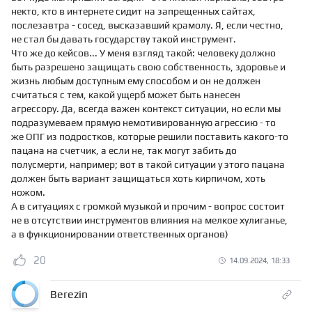
некто, кто в интернете сидит на запрещенных сайтах,
послезавтра - сосед, высказавший крамолу. Я, если честно,
не стал бы давать государству такой инструмент.
Что же до кейсов... У меня взгляд такой: человеку должно
быть разрешено защищать свою собственность, здоровье и
жизнь любым доступным ему способом и он не должен
считаться с тем, какой ущерб может быть нанесен
агрессору. Да, всегда важен контекст ситуации, но если мы
подразумеваем прямую немотивированную агрессию - то
же ОПГ из подростков, которые решили поставить какого-то
пацана на счетчик, а если не, так могут забить до
полусмерти, например; вот в такой ситуации у этого пацана
должен быть вариант защищаться хоть кирпичом, хоть
ножом.
А в ситуациях с громкой музыкой и прочим - вопрос состоит
не в отсутствии инструментов влияния на мелкое хулиганье,
а в функционировании ответственных органов)
20
14.09.2024, 18:33
Berezin