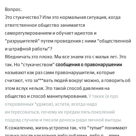
Вопрос.
Это стукачество? Или это нормальная ситуация, когда
ответственное общество занимается
саморегулированием и обучает идиотов и
"разрушителей" путем проведения с ними "общественной
и штрафной работы"?
Ябедничать это плохо. Мы все знаем это с малых лет. Это
так. Но "стукачеством"
сообщения о правонарушении
называют как раз сами правонарушители, которые
считают, что за***вать людей вокруг можно, а говорить об
этом вслух нельзя. Это такой способ давления на
общество и способ манипулирования.
У таких (я про
откровенных *удаков), кстати, всегда надо
интересоваться, почему их предки пять поколений
подряд стучали и писали доносы ради личной выгоды.
К сожалению, жизнь устроена так, что "тупые" понимают
только после наказания либо рублями, либо п....лями.