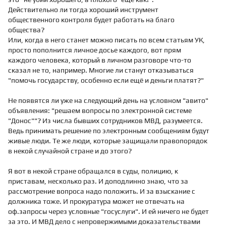
Действительно ли тогда хороший инструмент
общественного контроля будет работать на благо
общества?
Или, когда в него станет можно писать по всем статьям УК,
просто пополнится личное досье каждого, вот прям
каждого человека, который в личном разговоре что-то
сказал не то, например. Многие ли станут отказываться
"помочь государству, особенно если ещё и деньги платят?"
Не появятся ли уже на следующий день на условном "авито"
объявления: "решаем вопросы по электронной системе
"Донос""? Из числа бывших сотрудников МВД, разумеется.
Ведь принимать решение по электронным сообщениям будут
живые люди. Те же люди, которые защищали правопорядок
в некой случайной стране и до этого?
Я вот в некой стране обращался в суды, полицию, к
приставам, несколько раз. И доподлинно знаю, что за
рассмотрение вопроса надо положить. И за взыскание с
должника тоже. И прокуратура может не отвечать на
оф.запросы через условные "госуслуги". И ей ничего не будет
за это. И МВД дело с непровержимыми доказательствами