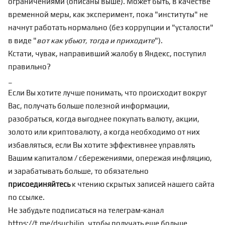
ограничениями (описаны выше). Может быть, в качестве
временной меры, как эксперимент, пока "институты" не
начнут работать нормально (без коррупции и "усталости"
в виде "
вот как убьют, тогда и приходите
").
Кстати, чувак, направивший жалобу в Яндекс, поступил
правильно?
_
Если Вы хотите лучше понимать, что происходит вокруг
Вас, получать больше полезной информации,
разобраться, когда выгоднее покупать валюту, акции,
золото или криптовалюту, а когда необходимо от них
избавляться, если Вы хотите эффективнее управлять
Вашим капиталом / сбережениями, опережая инфляцию,
и зарабатывать больше, то обязательно
присоединяйтесь
к чтению скрытых записей нашего сайта
по
ссылке
.
Не забудьте подписаться на телеграм-канал
https://t.me/dsuchilin
, чтобы получать еще больше