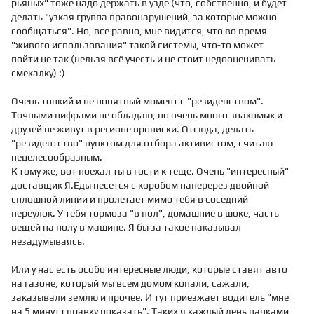
рьяных" тоже надо держать в узде (что, собственно, и будет
делать "узкая группа правонарушений, за которые можно
сообщаться". Но, все равно, мне видится, что во время
"живого использования" такой системы, что-то может
пойти не так (нельзя всё учесть и не стоит недооценивать
смекалку) :)
Очень тонкий и не понятный момент с "резиденством".
Точными цифрами не обладаю, но очень много знакомых и
друзей не живут в регионе прописки. Отсюда, делать
"резидентство" пунктом для отбора активистом, считаю
нецелесообразным.
К тому же, вот поехал ты в гости к теще. Очень "интересный"
доставщик Я.Еды несется с коробом наперерез двойной
сплошной линии и пролетает мимо тебя в соседний
переулок. У тебя тормоза "в пол", домашние в шоке, часть
вещей на полу в машине. Я бы за такое наказывал
незадумываясь.
Или у нас есть особо интересные люди, которые ставят авто
на газоне, который мы всем домом копали, сажали,
заказывали землю и прочее. И тут приезжает водитель "мне
на 5 минут справку показать". Таких я каждый день пачками