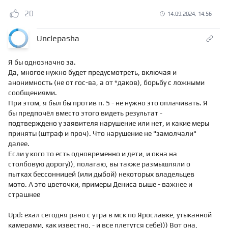
20
14.09.2024, 14:56
Unclepasha
Я бы однозначно за.
Да, многое нужно будет предусмотреть, включая и
анонимность (не от гос-ва, а от *даков), борьбу с ложными
сообщениями.
При этом, я был бы против п. 5 - не нужно это оплачивать. Я
бы предпочёл вместо этого видеть результат -
подтверждено у заявителя нарушение или нет, и какие меры
приняты (штраф и проч). Что нарушение не "замолчали"
далее.
Если у кого то есть одновременно и дети, и окна на
столбовую дорогу)), полагаю, вы также размышляли о
пытках бессонницей (или дыбой) некоторых владельцев
мото. А это цветочки, примеры Дениса выше - важнее и
страшнее
Upd: ехал сегодня рано с утра в мск по Ярославке, утыканной
камерами, как известно, - и все плетутся себе))) Вот она,