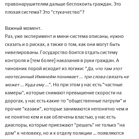
правонарушителям дальше беспокоить граждан. Это
плохая система? Это "стукачество"?
Важный момент.
Раз, уже эксперимент и мини-система описаны, нужно
сказать и о рисках, а также о том, как они могут быть
нивелированы. Государство боится отдать систему
контроля и [тем более] наказания в руки граждан. А
чиновник порой исходит из логики: "
Да, что там этот
неотесанный Имянейм понимает ... три слова связать не
может ... Куда ему ...
". Но при этом у нас есть "частные
камеры", которые снимают превышение скорости на
дорогах, у нас есть какие-то "общественные патрули" и
прочие "казаки", которые занимаются непонятно чем и
не понятно кем и как облечены властью, у нас есть
диаспоры, которые приезжают "решать" не только "на
дом" к человеку, но и к отделу полиции ... появляются