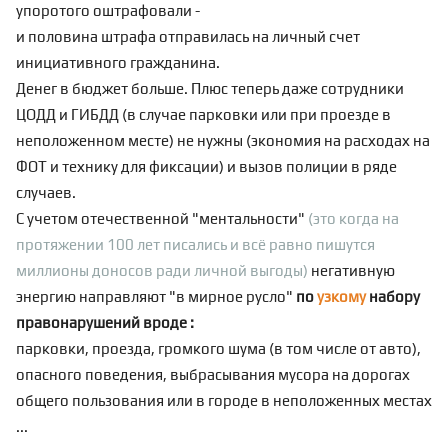
упоротого оштрафовали -
и половина штрафа отправилась на личный счет
инициативного гражданина.
Денег в бюджет больше. Плюс теперь даже сотрудники
ЦОДД и ГИБДД (в случае парковки или при проезде в
неположенном месте) не нужны (экономия на расходах на
ФОТ и технику для фиксации) и вызов полиции в ряде
случаев.
С учетом отечественной "ментальности"
(это когда на
протяжении 100 лет писались и всё равно пишутся
миллионы доносов ради личной выгоды)
негативную
энергию направляют "в мирное русло"
по
узкому
набору
правонарушений вроде :
парковки, проезда, громкого шума (в том числе от авто),
опасного поведения, выбрасывания мусора на дорогах
общего пользования или в городе в неположенных местах
...