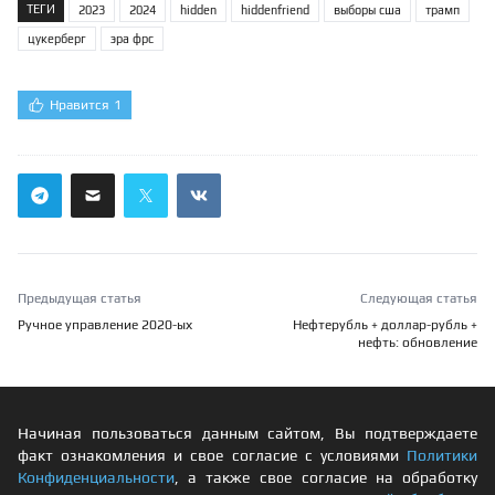
ТЕГИ
2023
2024
hidden
hiddenfriend
выборы сша
трамп
цукерберг
эра фрс
Нравится
1
Предыдущая статья
Следующая статья
Ручное управление 2020-ых
Нефтерубль + доллар-рубль +
нефть: обновление
Начиная пользоваться данным сайтом, Вы подтверждаете
факт ознакомления и свое согласие с условиями
Политики
Конфиденциальности
, а также свое согласие на обработку