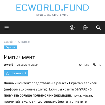
БУДУЩЕЕ. СИСТЕМНО
Открыть главное меню
Открыть скрытые 
Отк
Домой
Скрытые
Скрытые
Импичмент
ecworld
-
26.09.2019, 22:29
1880
19
Нравится
1
Данный контент представлен в рамках Скрытых записей
(информационные услуги). Если Вы хотите
регулярно
получать больше полезной информации
, пожалуйста,
прочитайте условия договора-оферты и оплатите