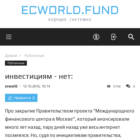
БУДУЩЕЕ. СИСТЕМНО
Открыть главное меню
Открыть скрытые 
Отк
Домой
Публичные
Публичные
инвестициям - нет:
ecworld
-
12.10.2016, 10:14
5194
0
Нравится
0
Про закрытие Правительством проекта "Международного
финансового центра в Москве", который анонсировали
много лет назад, пару дней назад уже весь интернет
посмеялся. Но, судя по инициативам правительства,