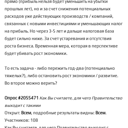
прямо (прибыль нельзя будет уменьшить на убытки
прошлых лет), но и за счет снижения потенциальных
расходов уже действующих производств / компаний,
связанных с новыми инвестициями и уменьшающих налог
на прибыль. Но через 3-5 лет и дальше налоговая база
будет сильно ниже. За счет устаревания и отсутствия
роста бизнеса. Временная мера, которая в перспективе
будет убивать рост экономики.
То есть задача - либо пережить год-два (потенциально
тяжелых?), либо остановить рост экономики / развитие.
Во второе можно верить?
Опрос #2055471
Как Вы считаете, для чего Правительство
выходит с такими
Открыт:
Всем
, подробные результаты видны:
Всем
.
Участников: 108
Как Вы считаете, для чего Правительство выходит с