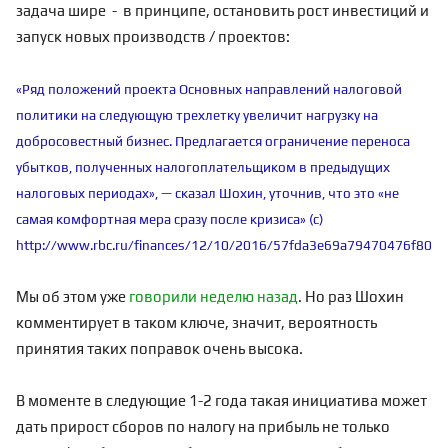
задача шире - в принципе, остановить рост инвестиций и
запуск новых производств / проектов:
«Ряд положений проекта Основных направлений налоговой
политики на следующую трехлетку увеличит нагрузку на
добросовестный бизнес. Предлагается ограничение переноса
убытков, полученных налогоплательщиком в предыдущих
налоговых периодах», — сказал Шохин, уточнив, что это «не
самая комфортная мера сразу после кризиса» (с)
http://www.rbc.ru/finances/12/10/2016/57fda3e69a79470476f80d
Мы об этом уже
говорили неделю назад
. Но раз Шохин
комментирует в таком ключе, значит, вероятность
принятия таких поправок очень высока.
В моменте в следующие 1-2 года такая инициатива может
дать прирост сборов по налогу на прибыль не только