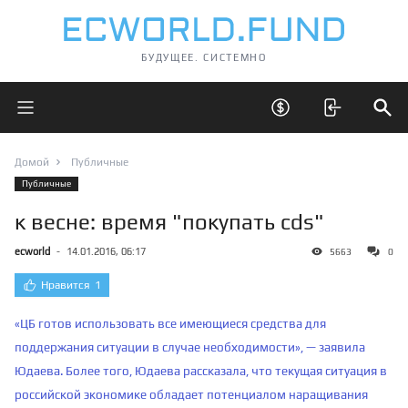
БУДУЩЕЕ. СИСТЕМНО
Открыть главное меню
Открыть скрытые 
Отк
Домой
Публичные
Публичные
к весне: время "покупать cds"
ecworld
-
14.01.2016, 06:17
5663
0
Нравится
1
«ЦБ готов использовать все имеющиеся средства для
поддержания ситуации в случае необходимости», — заявила
Юдаева. Более того, Юдаева рассказала, что текущая ситуация в
российской экономике обладает потенциалом наращивания