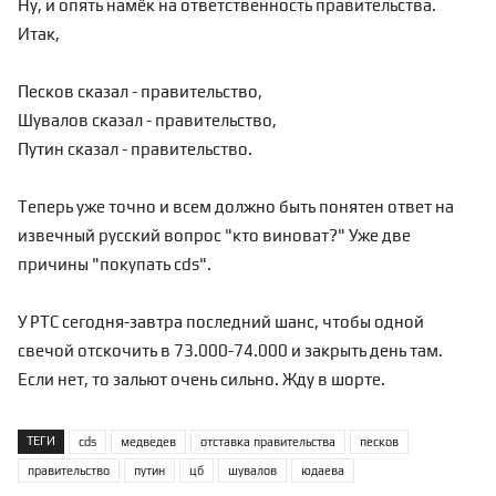
Ну, и опять намёк на ответственность правительства.
Итак,
Песков сказал - правительство,
Шувалов сказал - правительство,
Путин сказал - правительство.
Теперь уже точно и всем должно быть понятен ответ на
извечный русский вопрос "кто виноват?" Уже две
причины "покупать cds".
У РТС сегодня-завтра последний шанс, чтобы одной
свечой отскочить в 73.000-74.000 и закрыть день там.
Если нет, то зальют очень сильно. Жду
в шорте
.
ТЕГИ
cds
медведев
отставка правительства
песков
правительство
путин
цб
шувалов
юдаева