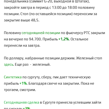
понедельника (саммит G-20, выходной в Штатах),
закройте завтра в период с 13:00 до 18:00 половину
позиции. Стоп (по оставшейся позиции) переносим за
закрытие выше 48,5.
Половину
сегодняшней позиции
по фьючерсу РТС закрыли
на вечерке по 94.700. Прибыль
+1,2%
. Остальное
перенесли на завтра.
По доллару, набранные позиции держим. Железный стоп
здесь
. Еще раз - железный.
Синтетика
по сургуту, сберу, гмк дает техническую
прибыль
+1%
. Благодаря свече на закрытии. Пока не
трогаем, смотрим.
Сегодняшняя сделка
в Сургуте принесла успевшим зайти
по сигналу
+2%
.