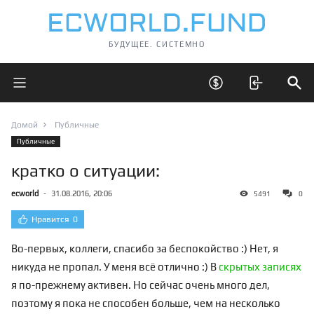
БУДУЩЕЕ. СИСТЕМНО
Открыть главное меню
Открыть скрытые 
Отк
Домой
Публичные
Публичные
кратко о ситуации:
ecworld
-
31.08.2016, 20:06
5491
0
Нравится
0
Во-первых, коллеги, спасибо за беспокойство :) Нет, я
никуда не пропал. У меня всё отлично :) В
скрытых записях
я по-прежнему активен. Но сейчас очень много дел,
поэтому я пока не способен больше, чем на несколько