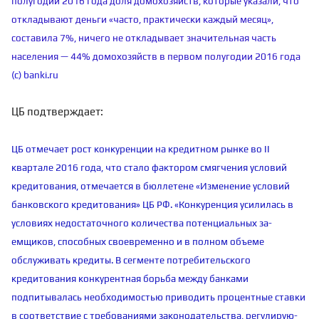
полугодии 2016 года доля домохозяйств, которые указали, что
откладывают деньги «часто, практически каждый месяц»,
составила 7%, ничего не откладывает значительная часть
населения — 44% домохозяйств в первом полугодии 2016 года
(с) banki.ru
ЦБ подтверждает:
ЦБ отмечает рост конкуренции на кредитном рынке во II
квартале 2016 года, что стало фактором смягчения условий
кредитования, отмечается в бюллетене «Изменение условий
банковского кредитования» ЦБ РФ. «Конкуренция усилилась в
условиях недостаточного количества потенциальных за­
емщиков, способных своевременно и в полном объеме
обслуживать кредиты. В сегменте потре­бительского
кредитования конкурентная борьба между банками
подпитывалась необходимостью приводить процентные ставки
в соответствие с требованиями законодательства, регулирую­