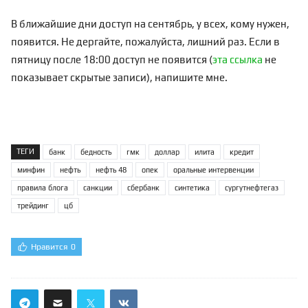
В ближайшие дни доступ на сентябрь, у всех, кому нужен,
появится. Не дергайте, пожалуйста, лишний раз. Если в
пятницу после 18:00 доступ не появится (
эта ссылка
не
показывает скрытые записи), напишите мне.
ТЕГИ
банк
бедность
гмк
доллар
илита
кредит
минфин
нефть
нефть 48
опек
оральные интервенции
правила блога
санкции
сбербанк
синтетика
сургутнефтегаз
трейдинг
цб
Нравится
0