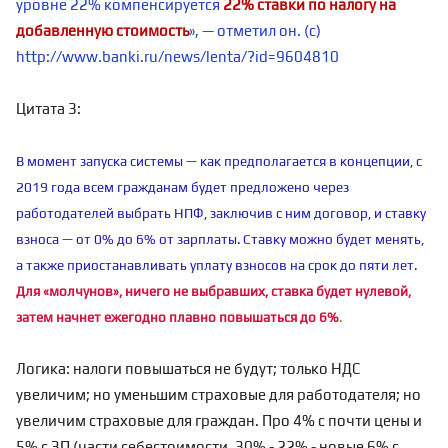
уровне 22% компенсируется
22% ставки по налогу на
добавленную стоимость
», — отметил он. (с)
http://www.banki.ru/news/lenta/?id=9604810
Цитата 3:
В момент запуска системы — как предполагается в концепции, с
2019 года всем гражданам будет предложено через
работодателей выбрать НПФ, заключив с ним договор, и ставку
взноса — от 0% до 6% от зарплаты. Ставку можно будет менять,
а также приостанавливать уплату взносов на срок до пяти лет.
Для «молчунов», ничего не выбравших, ставка будет нулевой,
затем начнет ежегодно плавно повышаться до 6%
.
Логика: налоги повышаться не будут; только НДС
увеличим; но уменьшим страховые для работодателя; но
увеличим страховые для граждан. Про 4% с почти цены и
5% с ЗП (части себестоимости, 30% - 22% - новые 6% с