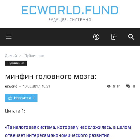
БУДУЩЕЕ. СИСТЕМНО
Открыть главное меню
Открыть скрытые 
Отк
Домой
Публичные
Публичные
минфин головного мозга:
ecworld
-
13.03.2017, 10:51
5161
0
Нравится
1
Цитата 1:
«Та налоговая система, которая у нас сложилась, в целом
отвечает интересам экономического развития.