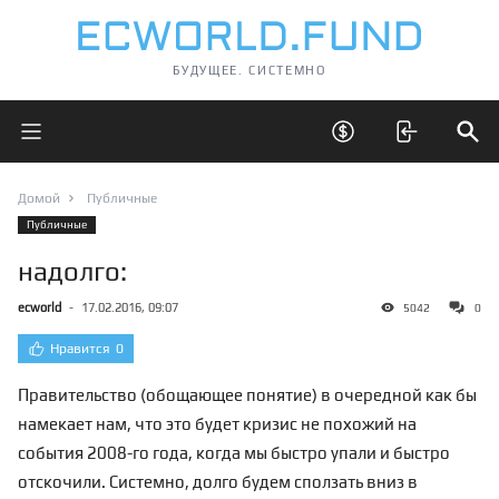
БУДУЩЕЕ. СИСТЕМНО
Открыть главное меню
Открыть скрытые 
Отк
Домой
Публичные
Публичные
надолго:
ecworld
-
17.02.2016, 09:07
5042
0
Нравится
0
Правительство (обощающее понятие) в очередной как бы
намекает нам, что это будет кризис не похожий на
события 2008-го года, когда мы быстро упали и быстро
отскочили. Системно, долго будем сползать вниз в