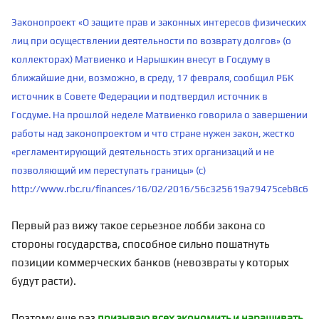
Законопроект «О защите прав и законных интересов физических
лиц при осуществлении деятельности по возврату долгов» (о
коллекторах) Матвиенко и Нарышкин внесут в Госдуму в
ближайшие дни, возможно, в среду, 17 февраля, сообщил РБК
источник в Совете Федерации и подтвердил источник в
Госдуме. На прошлой неделе Матвиенко говорила о завершении
работы над законопроектом и что стране нужен закон, жестко
«регламентирующий деятельность этих организаций и не
позволяющий им переступать границы» (с)
http://www.rbc.ru/finances/16/02/2016/56c325619a79475ceb8c6b
Первый раз вижу такое серьезное лобби закона со
стороны государства, способное сильно пошатнуть
позиции коммерческих банков
(невозвраты у которых
будут расти).
Поэтому еще раз
призываю всех экономить и наращивать