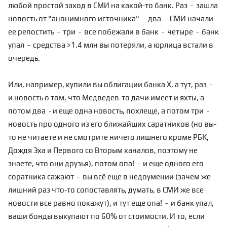
любой простой заход в СМИ на какой-то банк. Раз - зашла
новость от "анонимного источника" - два - СМИ начали
ее репостить - три - все побежали в банк - четыре - банк
упал - средства >1.4 млн вы потеряли, а юрлица встали в
очередь.
Или, например, купили вы облигации банка Х, а тут, раз -
и новость о том, что Медведев-то дачи имеет и яхты, а
потом два - и еще одна новость, похлеще, а потом три -
новость про одного из его ближайших саратников (но вы-
то не читаете и не смотрите ничего лишнего кроме РБК,
Дождя Эха и Первого со Вторым каналов, поэтому не
знаете, что они друзья), потом опа! - и еще одного его
соратника сажают - вы всё еще в недоумении (зачем же
лишний раз что-то сопоставлять, думать, в СМИ же все
новости все равно покажут), и тут еще опа! - и банк упал,
ваши бонды выкупают по 60% от стоимости. И то, если