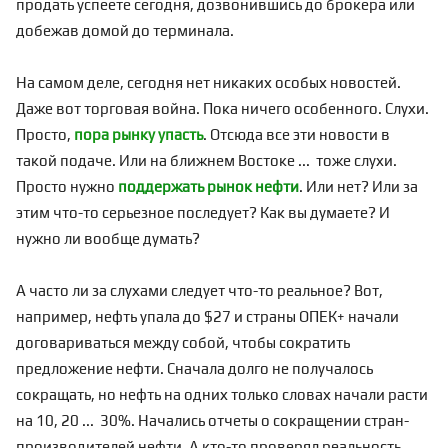
продать успеете сегодня, дозвонившись до брокера или
добежав домой до терминала.
На самом деле, сегодня нет никаких особых новостей.
Даже вот торговая война. Пока ничего особенного. Слухи.
Просто,
пора рынку упасть
. Отсюда все эти новости в
такой подаче. Или на ближнем Востоке ... тоже слухи.
Просто нужно
поддержать рынок нефти
. Или нет? Или за
этим что-то серьезное последует? Как вы думаете? И
нужно ли вообще думать?
А часто ли за слухами следует что-то реальное? Вот,
например, нефть упала до $27 и страны ОПЕК+ начали
договариваться между собой, чтобы сократить
предложение нефти. Сначала долго не получалось
сокращать, но нефть на одних только словах начали расти
на 10, 20 ... 30%. Начались отчеты о сокращении стран-
производителей нефти. А кто-то проверял реальность