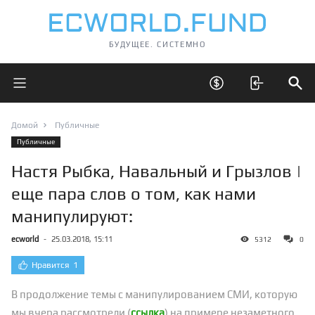
БУДУЩЕЕ. СИСТЕМНО
Открыть главное меню
Открыть скрытые 
Отк
Домой
Публичные
Публичные
Настя Рыбка, Навальный и Грызлов |
еще пара слов о том, как нами
манипулируют:
ecworld
-
25.03.2018, 15:11
5312
0
Нравится
1
В продолжение темы с манипулированием СМИ, которую
мы вчера рассмотрели (
ссылка
) на примере незаметного