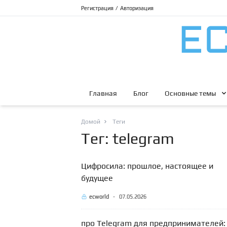
Регистрация
/
Авторизация
Главная
Блог
Основные темы
Домой
Теги
Тег: telegram
Цифросила: прошлое, настоящее и
будущее
ecworld
-
07.05.2026
про Telegram для предпринимателей: