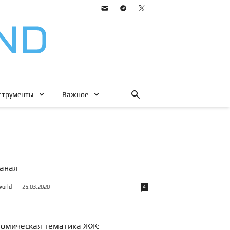
струменты
Важное
канал
world
-
25.03.2020
4
номическая тематика ЖЖ: