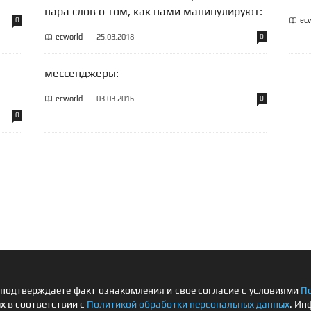
пара слов о том, как нами манипулируют:
0
ec
ecworld
-
25.03.2018
0
мессенджеры:
ecworld
-
03.03.2016
0
0
подтверждаете факт ознакомления и свое согласие с условиями
П
х в соответствии с
Политикой обработки персональных данных
. Ин