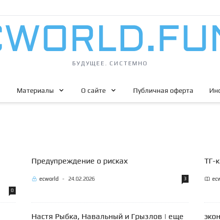
БУДУЩЕЕ. СИСТЕМНО
Материалы
О сайте
Публичная оферта
Ин
Предупреждение о рисках
ТГ-
ecworld
-
24.02.2026
3
ec
0
Настя Рыбка, Навальный и Грызлов | еще
эко