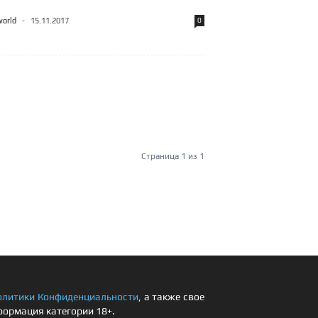
world
-
15.11.2017
0
Страница 1 из 1
олитики Конфиденциальности
, а также свое
формация категории 18+.