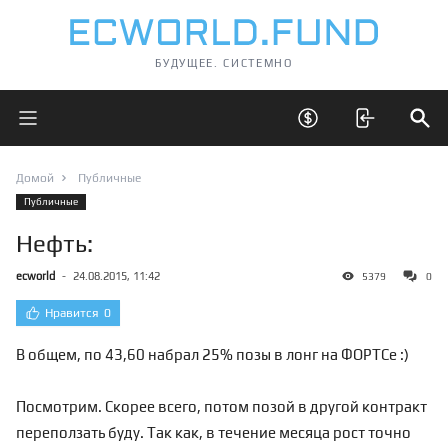
БУДУЩЕЕ. СИСТЕМНО
Открыть главное меню
Открыть скрытые 
Отк
Домой
Публичные
Публичные
Нефть:
ecworld
-
24.08.2015, 11:42
5379
0
Нравится
0
В общем, по 43,60 набрал 25% позы в лонг на ФОРТСе :)
Посмотрим. Скорее всего, потом позой в другой контракт
переползать буду. Так как, в течение месяца рост точно