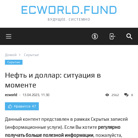
БУДУЩЕЕ. СИСТЕМНО
Открыть главное меню
Открыть скрытые 
Отк
Домой
Скрытые
Скрытые
Нефть и доллар: ситуация в
моменте
ecworld
-
13.04.2023, 11:30
2562
8
Нравится
47
Данный контент представлен в рамках Скрытых записей
(информационные услуги). Если Вы хотите
регулярно
получать больше полезной информации
, пожалуйста,