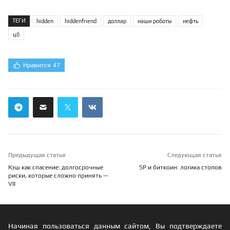
ТЕГИ
hidden
hiddenfriend
доллар
наши роботы
нефть
цб
Нравится
47
Предыдущая статья
Следующая статья
Кэш как спасение: долгосрочные
SP и биткоин: логика стопов
риски, которые сложно принять —
VII
Начиная пользоваться данным сайтом, Вы подтверждаете