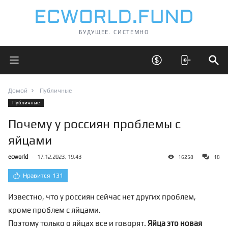
БУДУЩЕЕ. СИСТЕМНО
Открыть главное меню
Открыть скрытые 
Отк
Домой
Публичные
Публичные
Почему у россиян проблемы с
яйцами
ecworld
-
17.12.2023, 19:43
16258
18
Нравится
131
Известно, что у россиян сейчас нет других проблем,
кроме проблем с яйцами.
Поэтому только о яйцах все и говорят.
Яйца это новая