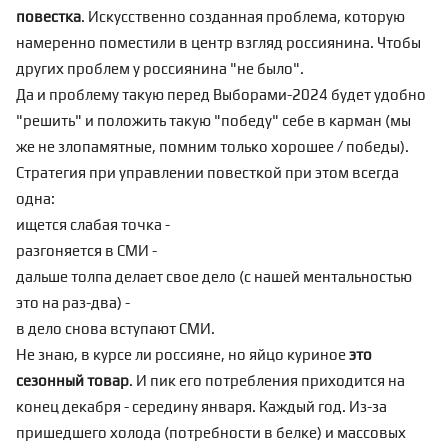
повестка
. Искусственно созданная проблема, которую
намеренно поместили в центр взгляд россиянина. Чтобы
других проблем у россиянина "не было".
Да и проблему такую перед
Выборами-2024
будет удобно
"решить" и положить такую "победу" себе в карман (мы
же не злопамятные, помним только хорошее / победы).
Стратегия при управлении повесткой при этом всегда
одна:
ищется слабая точка -
разгоняется в СМИ -
дальше толпа делает свое дело (с нашей ментальностью
это на раз-два) -
в дело снова вступают СМИ.
Не знаю, в курсе ли россияне, но яйцо куриное
это
сезонный товар
. И пик его потребления приходится на
конец декабря - середину января. Каждый год. Из-за
пришедшего холода (потребности в белке) и массовых