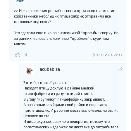
>> Из-за снижения рентабельности производства многие
собственники небольших птицефабрик отправили все
поголовье под нож //
Это сделали еще и из-за аналогичной "просьбы" сверху. Из-
за ранних и снова аналогичных "проблем" с куриным
мясом.
4
17.12.2023, 21:33
acubabiza
Это и без просьб делают.
Находят птицу дохлую в районе мелкой
птицефабрики и сразу - птичий грипп.
В угоду "крупняку" птицефабрику закрывают.
А она кормила яйцами свой район и еще пяток
прилегающих. И рабочие места мало-мало, но были.
Человек до ста...
И яйца вкусные, свежие и недорогие, потому что
логистических издержек по доставке до потребителя