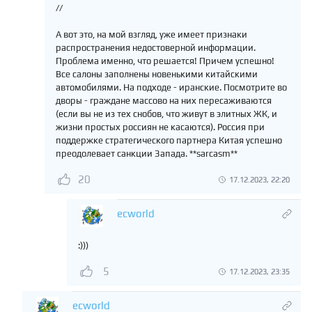
//
А вот это, на мой взгляд, уже имеет признаки
распространения недостоверной информации.
Проблема именно, что решается! Причем успешно!
Все салоны заполнены новенькими китайскими
автомобилями. На подходе - иранские. Посмотрите во
дворы - граждане массово на них пересаживаются
(если вы не из тех снобов, что живут в элитных ЖК, и
жизни простых россиян не касаются). Россия при
поддержке стратегического партнера Китая успешно
преодолевает санкции Запада. **sarcasm**
20
17.12.2023, 22:20
ecworld
:)))
5
17.12.2023, 23:35
ecworld