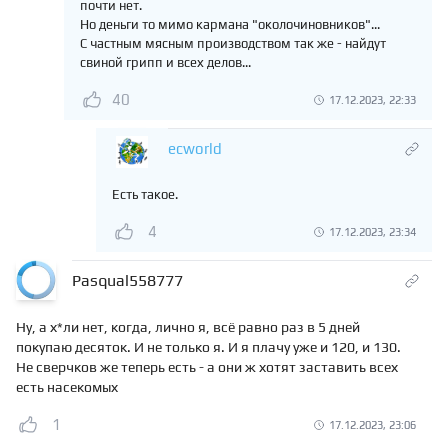
почти нет.
Но деньги то мимо кармана "околочиновников"...
С частным мясным производством так же - найдут
свиной грипп и всех делов...
40
17.12.2023, 22:33
ecworld
Есть такое.
4
17.12.2023, 23:34
Pasqual558777
Ну, а х*ли нет, когда, лично я, всё равно раз в 5 дней
покупаю десяток. И не только я. И я плачу уже и 120, и 130.
Не сверчков же теперь есть - а они ж хотят заставить всех
есть насекомых
1
17.12.2023, 23:06