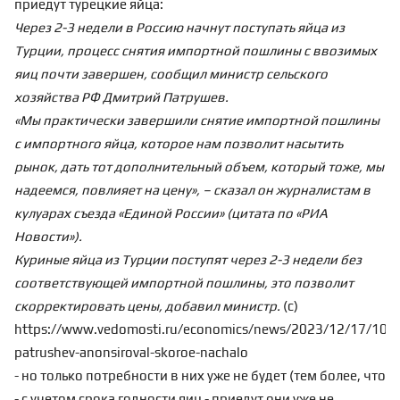
приедут турецкие яйца:
Через 2-3 недели в Россию начнут поступать яйца из
Турции, процесс снятия импортной пошлины с ввозимых
яиц почти завершен, сообщил министр сельского
хозяйства РФ Дмитрий Патрушев.
«Мы практически завершили снятие импортной пошлины
с импортного яйца, которое нам позволит насытить
рынок, дать тот дополнительный объем, который тоже, мы
надеемся, повлияет на цену», – сказал он журналистам в
кулуарах съезда «Единой России» (цитата по «РИА
Новости»).
Куриные яйца из Турции поступят через 2-3 недели без
соответствующей импортной пошлины, это позволит
скорректировать цены, добавил министр.
(с)
https://www.vedomosti.ru/economics/news/2023/12/17/101
patrushev-anonsiroval-skoroe-nachalo
- но только потребности в них уже не будет (тем более, что
- с учетом срока годности яиц - приедут они уже не