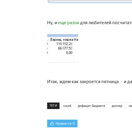
Ну, и
еще разок
для любителей посчитать
Итак, ждем как закроется пятница - и 
ТЕГИ
count
дефицит бюджета
доллар
н
Нравится
0