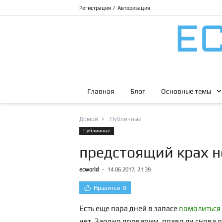
Регистрация
/
Авторизация
Главная
Блог
Основные темы
Домой
Публичные
Публичные
предстоящий крах н
ecworld
-
14.06.2017, 21:39
Нравится
0
Есть еще пара дней в запасе
помолиться 
нет. Заодно проверим, право ли снова 