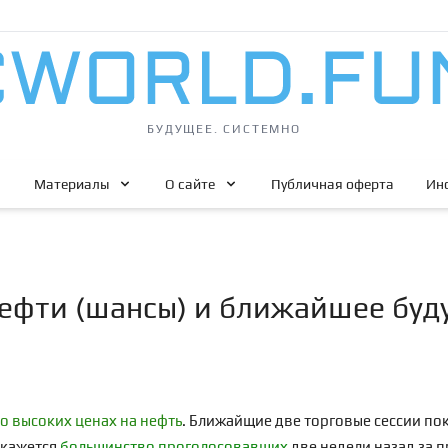
БУДУЩЕЕ. СИСТЕМНО
Материалы
О сайте
Публичная оферта
Ин
ефти (шансы) и ближайшее буд
о высоких ценах на нефть
. Ближайщие две торговые сессии по
окажется
большинство проголосовавших
две недели назад за п