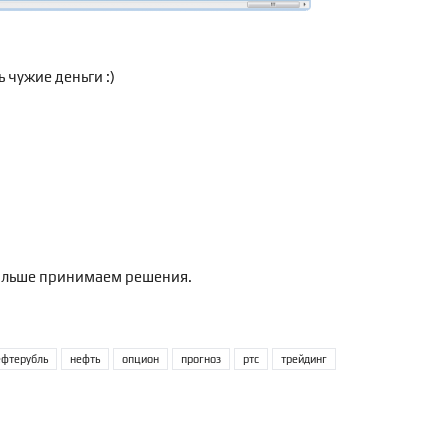
 чужие деньги :)
дальше принимаем решения.
ефтерубль
нефть
опцион
прогноз
ртс
трейдинг