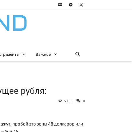
струменты
Важное
ущее рубля:
5365
0
кажут, пробой это зоны 48 долларов или
робой 48.