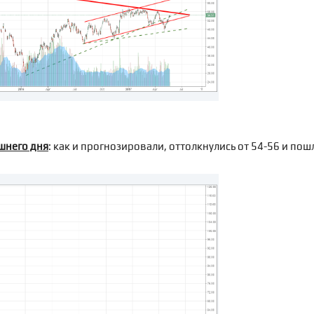
шнего дня
: как и прогнозировали, оттолкнулись от 54-56 и пош