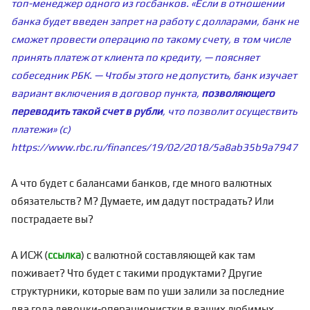
топ-менеджер одного из госбанков. «Если в отношении
банка будет введен запрет на работу с долларами, банк не
сможет провести операцию по такому счету, в том числе
принять платеж от клиента по кредиту, — поясняет
собеседник РБК. — Чтобы этого не допустить, банк изучает
вариант включения в договор пункта,
позволяющего
переводить такой счет в рубли
, что позволит осуществить
платежи» (с)
https://www.rbc.ru/finances/19/02/2018/5a8ab35b9a79471
А что будет с балансами банков, где много валютных
обязательств? М? Думаете, им дадут пострадать? Или
пострадаете вы?
А ИСЖ (
ссылка
) с валютной составляющей как там
поживает? Что будет с такими продуктами? Другие
структурники, которые вам по уши залили за последние
два года девочки-операционистки в ваших любимых