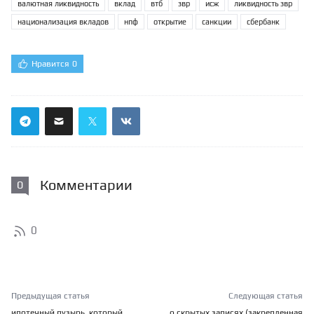
валютная ликвидность
вклад
втб
звр
исж
ликвидность звр
национализация вкладов
нпф
открытие
санкции
сбербанк
Нравится
0
Комментарии
0
0
Предыдущая статья
Следующая статья
ипотечный пузырь, который
о скрытых записях (закрепленная