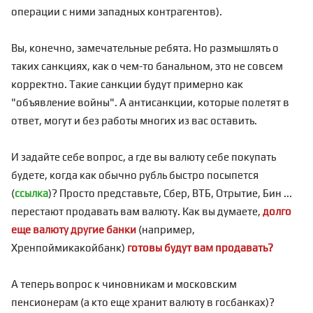
операции с ними западных контрагентов).
Вы, конечно, замечательные ребята. Но размышлять о
таких санкциях, как о чем-то банальном, это не совсем
корректно. Такие санкции будут примерно как
"объявление войны". А антисанкции, которые полетят в
ответ, могут и без работы многих из вас оставить.
И задайте себе вопрос, а где вы валюту себе покупать
будете, когда как обычно рубль быстро посыпется
(
ссылка
)? Просто представьте, Сбер, ВТБ, Отрытие, Бин ...
перестают продавать вам валюту.
Как вы думаете,
долго
еще валюту другие банки
(например,
Хренпоймикакойбанк)
готовы будут вам продавать?
А теперь вопрос к чиновникам и московским
пенсионерам (а кто еще хранит валюту в госбанках)?