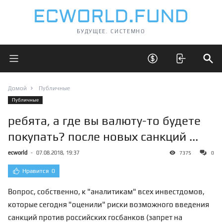
БУДУЩЕЕ. СИСТЕМНО
Открыть главное меню
Открыть скрытые 
Отк
Домой
Публичные
Публичные
ребята, а где вы валюту-то будете
покупать? после новых санкций ...
ecworld
-
07.08.2018, 19:37
7375
0
Нравится
0
Вопрос, собственно, к "аналитикам" всех инвестдомов,
которые сегодня "оценили" риски возможного введения
санкций против российских госбанков (запрет на