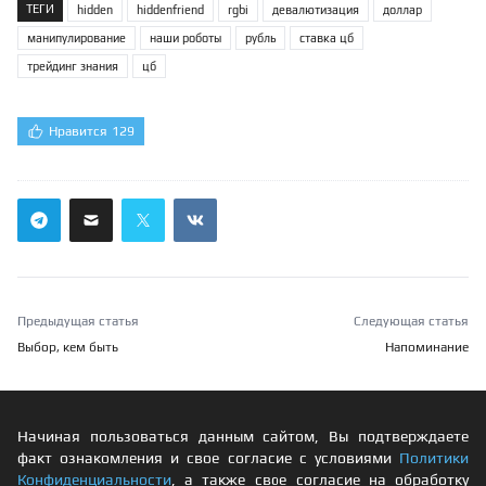
ТЕГИ
hidden
hiddenfriend
rgbi
девалютизация
доллар
манипулирование
наши роботы
рубль
ставка цб
трейдинг знания
цб
Нравится
129
Предыдущая статья
Следующая статья
Выбор, кем быть
Напоминание
Начиная пользоваться данным сайтом, Вы подтверждаете
факт ознакомления и свое согласие с условиями
Политики
Конфиденциальности
, а также свое согласие на обработку