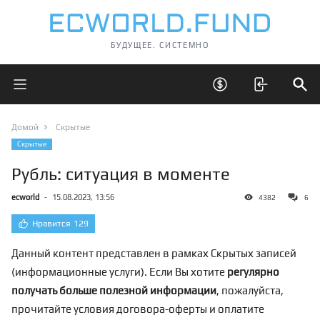
БУДУЩЕЕ. СИСТЕМНО
Открыть главное меню
Открыть скрытые 
Отк
Домой
Скрытые
Скрытые
Рубль: ситуация в моменте
ecworld
-
15.08.2023, 13:56
4382
6
Нравится
129
Данный контент представлен в рамках Скрытых записей
(информационные услуги). Если Вы хотите
регулярно
получать больше полезной информации
, пожалуйста,
прочитайте условия договора-оферты и оплатите