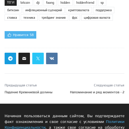
ТЕГИ
bitcoin
dji
faang
hidden
hiddenfriend
sp
биткоин
инфляционный сценарий
криптовалюта
поддержка
ставка
техника
трейдинг знания
фрс
цифровая валюта
Нравится
58
Предыдущая статья
Следующая статья
Падение Кремниевой долины
Напоминание и ряд моментов - 2
Начиная пользоваться данным сайтом, Вы подтверждаете
факт ознакомления и свое согласие с условиями
Политики
Конфиденциальности
, а также свое согласие на обработку