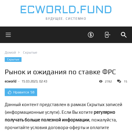
БУДУЩЕЕ. СИСТЕМНО
Открыть главное меню
Открыть скрытые 
Отк
Домой
Скрытые
Скрытые
Рынок и ожидания по ставке ФРС
ecworld
-
15.03.2023, 02:43
2782
15
Нравится
58
Данный контент представлен в рамках Скрытых записей
(информационные услуги). Если Вы хотите
регулярно
получать больше полезной информации
, пожалуйста,
прочитайте условия договора-оферты и оплатите