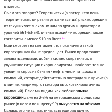
отметок.
О чем это говорит? Теоретически (а паттерн это вещь
теоретическая; он реализуется не всегда) риск коррекции
от текущих уже
знакомых нам по другим индикаторам
уровней $61-63(64), очень высокий - и коррекция может
составить не менее $10 по Brent
**
.
Если смотреть на сантимент, то пока ничего такой
коррекции как бы не предвещает. Рынки продолжают
заливать деньгами, добыча сильно сократилась, а
улучшение ситуации с коронавирусом, наоборот, только
увеличит спрос на бензин / нефть, увеличит доходы
компаний, которые действительно пострадали в кризис (в
отличие, например, от сектора высокотехнологичных
компаний). Плюс мы видим, как
любая попытка
коррекции
даже на 2-3% на американском фондовом
рынке (в целом по индексу SP)
выкупается на объемах
.
Однако, это не вся картина. Есть еще ряд других