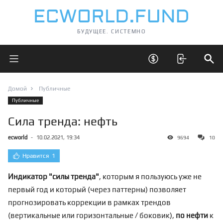
БУДУЩЕЕ. СИСТЕМНО
Открыть главное меню
Открыть скрытые 
Отк
Домой
Публичные
Публичные
Сила тренда: нефть
ecworld
-
10.02.2021, 19:34
9694
10
Нравится
1
Индикатор "силы тренда"
, которым я пользуюсь уже не
первый год и который (через
паттерн
ы) позволяет
прогнозировать коррекции в рамках трендов
(вертикальные или горизонтальные / боковик),
по нефти
к