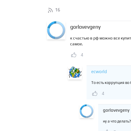
16
gorlovevgeny
к счастью в рф можно все купи
самое.
4
ecworld
То есть коррупция во б
4
gorlovevgeny
ну а что делать