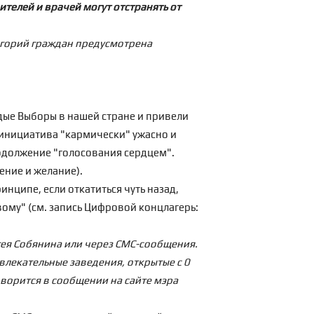
ителей и врачей могут отстранять от
тегорий граждан предусмотрена
ждые Выборы в нашей стране и привели
я инициатива "кармически" ужасно и
родолжение "голосования сердцем".
ение и желание).
нципе, если откатиться чуть назад,
ому" (см. запись
Цифровой концлагерь:
гея Собянина или через СМС-сообщения.
звлекательные заведения, открытые с 0
оворится в сообщении на сайте мэра