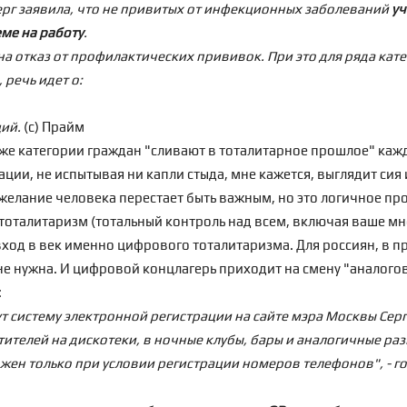
ерг заявила, что не привитых от инфекционных заболеваний
уч
ме на работу
.
на отказ от профилактических прививок. При это для ряда ка
 речь идет о:
ций.
(с) Прайм
ти же категории граждан "сливают в тоталитарное прошлое" ка
ации, не испытывая ни капли стыда, мне кажется, выглядит си
и желание человека перестает быть важным, но это логичное п
 тоталитаризм (тотальный контроль над всем, включая ваше мн
од в век именно цифрового тоталитаризма. Для россиян, в при
не нужна. И цифровой концлагерь приходит на смену "аналогов
:
ут систему электронной регистрации на сайте мэра Москвы Сер
тителей на дискотеки, в ночные клубы, бары и аналогичные ра
ожен только при условии регистрации номеров телефонов", - г