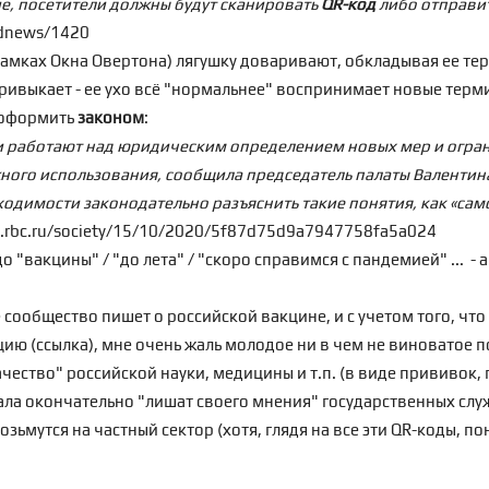
ие, посетители должны будут сканировать
QR-код
либо отправит
ldnews/1420
рамках Окна Овертона) лягушку доваривают, обкладывая ее те
 привыкает - ее ухо всё "нормальнее" воспринимает новые терм
я оформить
законом
:
 работают над юридическим определением новых мер и огран
жного использования, сообщила председатель палаты Валентин
ходимости законодательно разъяснить такие понятия, как «са
w.rbc.ru/society/15/10/2020/5f87d75d9a7947758fa5a024
о "вакцины" / "до лета" / "скоро справимся с пандемией" ... - 
ое сообщество пишет о российской вакцине, и с учетом того, ч
цию (
ссылка
), мне очень жаль молодое ни в чем не виноватое 
ество" российской науки, медицины и т.п. (в виде прививок, п
ала окончательно "лишат своего мнения" государственных слу
зьмутся на частный сектор (хотя, глядя на все эти QR-коды, п