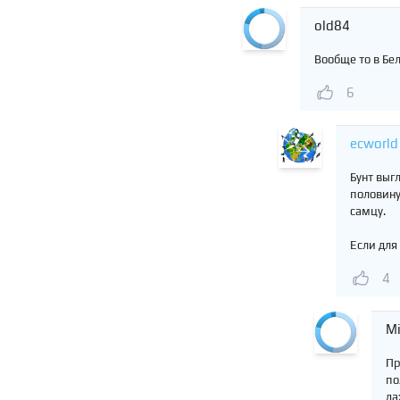
old84
Вообще то в Бел
6
ecworld
Бунт выг
половину
самцу.
Если для 
4
Mi
Пр
по
да