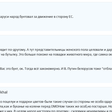
аруси народ бунтовал за движение в сторону ЕС.
лядит по-другому. А тут представительницы женского пола целовали и да
 на бутылку. Это больше похоже на повадки животного мира, где самка 
Вас это бунт, ок. Тогда всё закономерно. И В. Путин белорусов тоже "отбла
khal
о поцелуи и подарки цветов-были такие случаи со стороны не особо ода
ла,как и буханье на колени перед ОМОНом таких же особ,но постарше. Но
же у них. В целом народ настроен по-другому - силовики ненавидимы и 