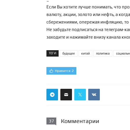
Если Вы хотите лучше понимать, что пр
валюту, акции, золото или нефть, а ког
сбережениями, опережая инфляцию, то 
Не забудьте подписаться на телеграм-к
заходите и нажимайте внизу канала кн
ТЕГИ
будущее
китай
политика
социальн
Нравится
2
Комментарии
37