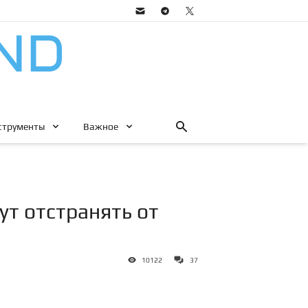
струменты
Важное
ут отстранять от
10122
37