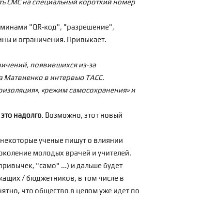
ь СМС на специальный короткий номер
рминами "QR-код", "разрешение",
ины и ограничения. Привыкает.
ичений, появившихся из-за
а Матвиенко в интервью ТАСС.
моизоляция», «режим самосохранения» и
а
это надолго
. Возможно, этот новый
то некоторые ученые пишут о влиянии
поколение молодых врачей и учителей.
ривычек, "само" ...) и дальше будет
жащих / бюджетников, в том числе в
онятно, что общество в целом уже идет по