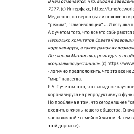
В нем отмечается, что, входя в заведен
7377.
(с) Интерфакс, https://t.me/ecwor
Медленно, но верно (как и положено в 
"режим", "самоизоляция" ... И лягушка
А с учетом того, что всё это собираютс
Несколько комитетов Совета Федерации
коронавируса, а также рамок их возмо
По словам Матвиенко, речь идет о необ
«социальная дистанция».
(с) https://ww
- логично предположить, что это всё не д
"мир" навсегда.
P.S. С учетом того, что западное научн
коронавируса на репродуктивную функ
Но проблема в том, что сегодняшнее "кач
входить в жизнь нашего общества. Снач
части личной / семейной жизни. Затем во
этой дорожке).
_