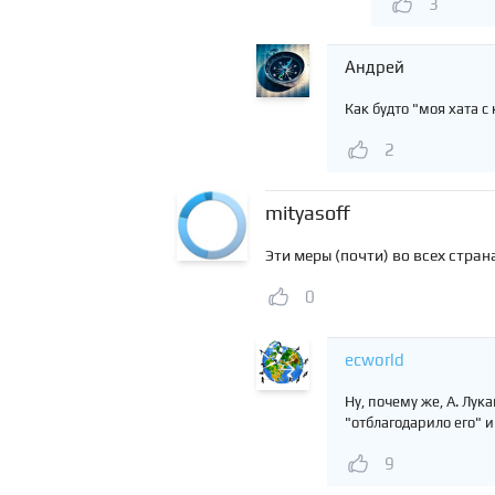
3
Андрей
Как будто "моя хата с
2
mityasoff
Эти меры (почти) во всех стран
0
ecworld
Ну, почему же, А. Лук
"отблагодарило его" и
9