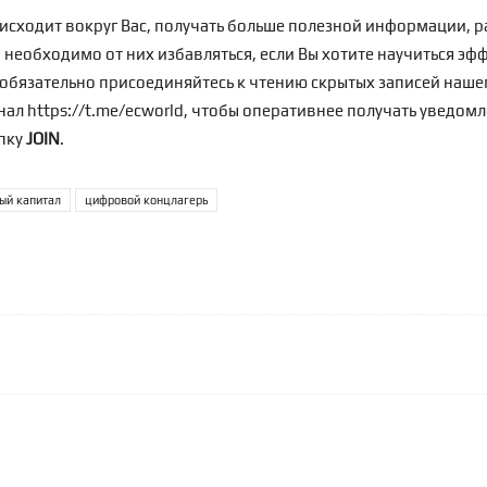
оисходит вокруг Вас, получать больше полезной информации, р
да необходимо от них избавляться, если Вы хотите научиться э
обязательно присоединяйтесь к чтению скрытых записей нашег
анал
https://t.me/ecworld
, чтобы оперативнее получать уведомл
опку
JOIN
.
ый капитал
цифровой концлагерь