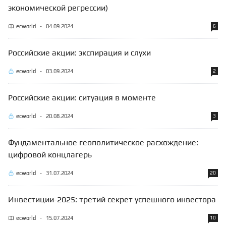
экономической регрессии)
ecworld
-
04.09.2024
6
Российские акции: экспирация и слухи
ecworld
-
03.09.2024
2
Российские акции: ситуация в моменте
ecworld
-
20.08.2024
3
Фундаментальное геополитическое расхождение:
цифровой концлагерь
ecworld
-
31.07.2024
20
Инвестиции-2025: третий секрет успешного инвестора
ecworld
-
15.07.2024
10