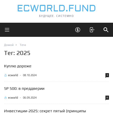
БУДУЩЕЕ. СИСТЕМНО
Открыть главное меню
Открыть скрытые 
Отк
Домой
Теги
Тег: 2025
Куплю дороже
ecworld
-
08.10.2024
3
SP 500: в преддверии
ecworld
-
06.09.2024
8
Инвестиции-2025: секрет пятый (принципы