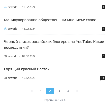
ecworld
-
19.02.2024
4
Манипулирование общественным мнением: слово
ecworld
-
13.02.2024
2
Черный список российских блогеров на YouTube. Какие
последствия?
ecworld
-
09.02.2024
3
Горящий красный Восток
ecworld
-
15.12.2023
11
1
2
3
4
Предыдущий
Следующий
Страница 2 из 4