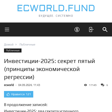
БУДУЩЕЕ. СИСТЕМНО
Открыть главное меню
Открыть скрытые 
Отк
Домой
Публичные
Публичные
Инвестиции-2025: секрет пятый
(принципы экономической
регрессии)
ecworld
-
04.09.2024, 11:43
17149
6
Нравится
121
В продолжение записей:
Инвестиции-2025: два секрета успешного