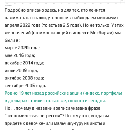
Подробно описано
здесь
, но для тех, кто ленится
нажимать на ссылки, уточню: мы наблюдаем минимум с
апреля 2022 года (то есть за 2,5 года). Но не только. У этих
же значений (стоимости акций в индексе Мосбиржи) мы
были в:
марте 20
20
года;
мае 20
16
года;
декабре 20
14
года;
июле 200
9
года;
октябре 200
8
года;
сентябре 200
5
года.
Ровно 19 лет назад российские акции (индекс, портфель)
в долларах стоили столько же, сколько и сегодня.
Но ... почему в названии записи указана фраза
"экономическая регрессия"? Потому что, когда вы
придете к девочке- или мальчику-гуру из инсты и