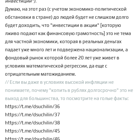
инвестиций").
Думаю, на этот раз (с учетом экономико-политической
обстановки в стране) до людей будет не слишком долго
будет доходить, что "инвестиции в акции" [которую
лживо подают как финансовую грамотность] это не тема
для частной экономики, которая в реальных деньгах
падает уже много лет и подвержена
национализации
, а
фондовый рынок которой более 20 лет уже живет в
условиях
математической регрессии
, да еще с
отрицательным матожиданием
.
// Если вы даже в условиях высокой инфляции не
понимаете, почему "копить в рублях долгосрочно" это не
выход для большинства, то посмотрите на голые факты:
https://t.me/dsuchilin/36
https://t.me/dsuchilin/37
https://t.me/dsuchilin/38
https://t.me/dsuchilin/45
https://t.me/dsuchilin/46