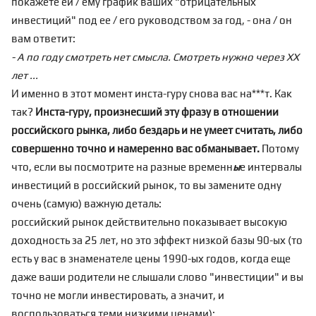
покажете ей / ему график ваших "отрицательных
инвестиций" под ее / его руководством за год, - она / он
вам ответит:
- А по году смотреть нет смысла. Смотреть нужно через ХХ
лет ...
И именно в этот момент инста-гуру снова вас на***т. Как
так?
Инста-гуру, произнесший эту фразу в отношении
российского рынка, либо бездарь и не умеет считать, либо
совершенно точно и намеренно вас обманывает.
Потому
что, если вы посмотрите на разные временн
ы
е интервалы
инвестиций в российский рынок, то вы замените одну
очень (самую) важную деталь:
российский рынок действительно показывает высокую
доходность за 25 лет, но это эффект низкой базы 90-ых (то
есть у вас в знаменателе цены 1990-ых годов, когда еще
даже ваши родители не слышали слово "инвестиции" и вы
точно не могли инвестировать, а значит, и
воспользоваться теми низкими ценами);