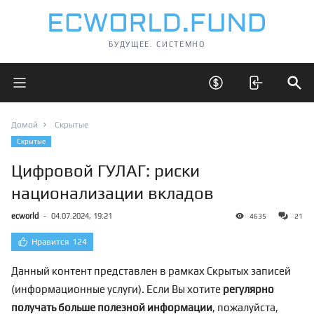
БУДУЩЕЕ. СИСТЕМНО
Открыть главное меню
Открыть скрытые 
Отк
Домой
Скрытые
Скрытые
Цифровой ГУЛАГ: риски
национализации вкладов
ecworld
-
04.07.2024, 19:21
4635
21
Нравится
124
Данный контент представлен в рамках Скрытых записей
(информационные услуги). Если Вы хотите
регулярно
получать больше полезной информации
, пожалуйста,