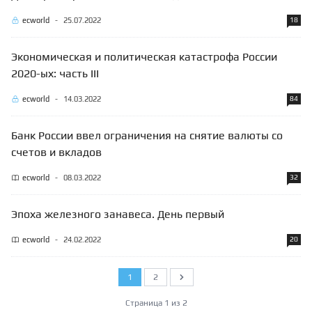
ecworld
-
25.07.2022
18
Экономическая и политическая катастрофа России
2020-ых: часть III
ecworld
-
14.03.2022
84
Банк России ввел ограничения на снятие валюты со
счетов и вкладов
ecworld
-
08.03.2022
32
Эпоха железного занавеса. День первый
ecworld
-
24.02.2022
20
1
2
Следующий
Страница 1 из 2