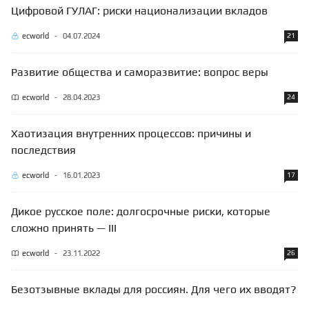
Цифровой ГУЛАГ: риски национализации вкладов
ecworld
-
04.07.2024
21
Развитие общества и саморазвитие: вопрос веры
ecworld
-
28.04.2023
24
Хаотизация внутренних процессов: причины и
последствия
ecworld
-
16.01.2023
17
Дикое русское поле: долгосрочные риски, которые
сложно принять — III
ecworld
-
23.11.2022
26
Безотзывные вклады для россиян. Для чего их вводят?