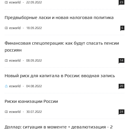
ecworld
-
22.09.2022
23
Предвыборные ласки и новая налоговая политика
ecworld
-
18.09.2022
6
Финансовая спецоперация: как будут спасать пенсии
россиян
ecworld
-
08.09.2022
14
Новый риск для капитала в России: вводная запись
ecworld
-
04.08.2022
20
Риски юанизации России
ecworld
-
30.07.2022
24
Доллар: ситуация в моменте + девалютизация - 2