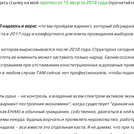
десь ссылку на мой
прогноз от 15 августа 2014 года
(прочитайте 
Я надеюсь и верю
, что
мы пройдем вариант
, который обсуждал
ста в 2017 году и комфортного для илиты проведения выборов 
 которая вырисовывается после 2018 года. Структурно сегодн
ахотеть ее изменить может заставить только народ. Своим осо
сстрашием при отстаивании конституционных и духовных прав с
Но в любом случае ТАМ сейчас нет профессионалов, чтобы под
иты одна - не контроль, а владение всем спектром активов эко
й вариант построения экономики", когда существует "единая н
кая ЕНАК) и обычный гражданин, собственно, двигаться в ней
темы некуда. Будешь ворчать и проявлять недовольство, работу 
адела - все вместе это отдельная каста. Я не думаю, что при