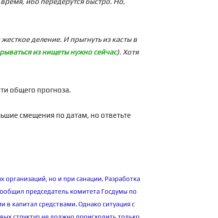
время, ибо передерутся быстро. Но,
 жесткое деление. И прыгнуть из касты в
рываться из нищеты нужно сейчас
). Хотя
сти общего прогноза.
льшие смещения по датам, но ответьте
 организаций, но и при санации. Разработка
 сообщил председатель комитета Госдумы по
и в капитал средствами. Однако ситуация с
овых структур не должно происходить только