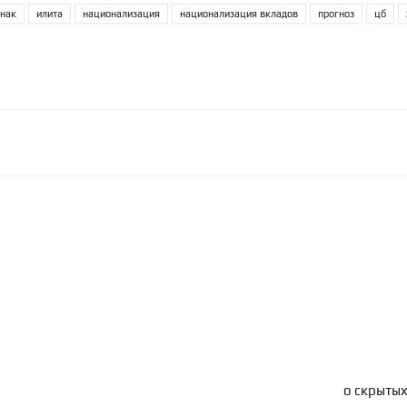
нак
илита
национализация
национализация вкладов
прогноз
цб
о скрытых