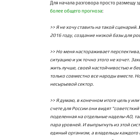
Для начала разговора просто размещу з
более общего прогноза
:
>> Я не хочу ставить на такой сценарий.
2016 году, создание низкой базы для ро
>> Но меня настораживает перспектива,
ситуацию и уж точно этого не хочет. З
жить лучше, своей настойчивостью и бе
только совместно все народы вместе. 
несырьевой сектор.
>> Я думаю, в конечном итоге цель у ил
счете для России они видят "советстки
поделенная на отдельные наделы-АО, та
пара уровней. И выпрыгнуть из этой сис
единый организм, а владельцы каждого н