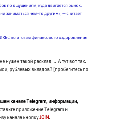
бок по ощущениям, куда двигается рынок.
зни заниматься чем-то другим», — считает
 ФКБС по итогам финансового оздоровления
не нужен такой расклад ... А тут вот так.
ои, рублевых вкладов? [пробегитесь по
шем канале Telegram
, информации,
ставьте приложение Telegram и
изу канала кнопку
JOIN
.