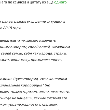
его по ссылке) и цитату из еще
одного
и ранее: резкое ухудшение ситуации в
в 2018 году.
яшняя илита не сможет изменить
знанным выбором, своей волей, желанием
воей семьи, себя как народа, страны,
нимать экономику, промышленность,
номики. Я уже говорил, что в конечном
ациональная корпорация" (но
 может только горизонтально плюс-минус
нигде не найдешь, так как система это
 таком уровне жадности отдельных