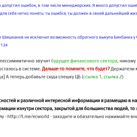
о допустил ошибок, в том числе менеджерских. Я много допустил оши
 для себя четко понять: ты ошибся, ты должен в своей дальнейшей жи
е Шишханов не исключал возможность обратного выкупа Бинбанка у
6134
м пессимимтично звучит
будущее финансового сектора
, никому 
осталось в системе.
Дальше-то помните, что будет?
Держатели м
а] А теперь добавьте сюда спешку ЦБ (
ссылка 1
,
ссылка 2
)
кусностей и различной интересной информации я размещаю в
на
рмации изнутри сектора, закрытой для большинства людей, то
лу -
http://t.me/ecworld
- заходите и обязательно нажимайте вн