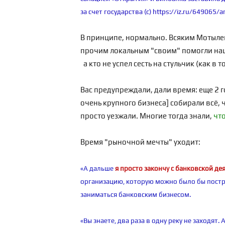
за счет государства (с)
https://iz.ru/649065/a
В принципе, нормально. Всяким Мотыле
прочим локальным "своим" помогли наци
а кто не успел сесть на стульчик (как в 
Вас предупреждали, дали время: еще 2 г
очень крупного бизнеса] собирали всё, ч
просто уезжали. Многие тогда знали,
что
Время "рыночной мечты" уходит:
«А дальше
я просто закончу с банковской д
организацию, которую можно было бы постро
заниматься банковским бизнесом.
«Вы знаете, два раза в одну реку не заходят