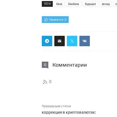
ТЕГИ
банк
бинбанк
будущее
вклад
е
Нравится
0
Комментарии
0
0
Предыдущая статья
коррекция в криптовалютах: