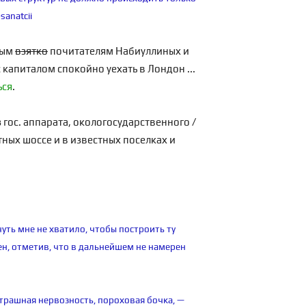
sanatcii
ным
взятко
почитателям Набиуллиных и
капиталом спокойно уехать в Лондон ...
ься
.
 гос. аппарата, окологосударственного /
тных шоссе и в известных поселках и
-чуть мне не хватило, чтобы построить ту
н, отметив, что в дальнейшем не намерен
я страшная нервозность, пороховая бочка, —