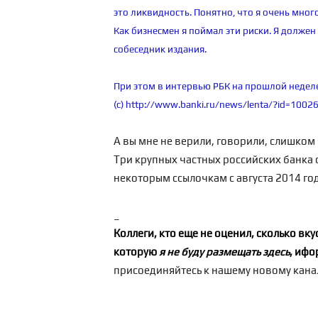
это ликвидность. Понятно, что я очень мног
Как бизнесмен я поймал эти риски. Я должен
собеседник издания.
При этом в интервью РБК на прошлой недел
(с)
http://www.banki.ru/news/lenta/?id=1002
А вы мне не верили, говорили, слишко
Три крупных частных российских банка 
некоторым ссылочкам с августа 2014 год
_
Коллеги, кто еще не оценил, сколько в
которую
я не буду размещать здесь
, ифо
присоединяйтесь к нашему новому кана