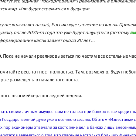
могут это (единая "госкорпорация") реализовать в ближайшее 
ится мир. Или будет стремиться в будущем.
ему несколько лет назад), Россию ждет деление на касты. Причем
умаю, после 2020-го года это уже будет ощущаться (поэтому
вы
формирование касты займет около 20 лет ...
. Пока не начали реализовываться по частям все остальные ча
очитайте весь тот пост полностью. Там, возможно, будут небо
оторые размещены в начале того поста.
авного ньюсмейкера последней недели:
чать своим личным имуществом не только при банкротстве кредитных
 Государственной думе уже в осеннюю сессию. Об этом «Известиям»
х пор акционеры отвечали за состояние дел в банках лишь внесенным
депутатов задуматься о том, что спасение настолько больших финанс