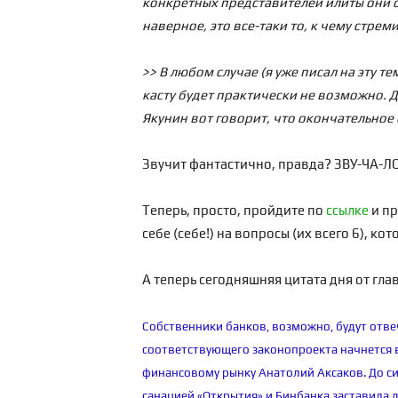
конкретных представителей илиты они с
наверное, это все-таки то, к чему стрем
>> В любом случае (я уже писал на эту т
касту будет практически не возможно. Д
Якунин вот говорит, что окончательное 
Звучит фантастично, правда? ЗВУ-ЧА-ЛО
Теперь, просто, пройдите по
ссылке
и пр
себе (себе!) на вопросы (их всего 6), к
А теперь сегодняшняя цитата дня от гл
Собственники банков, возможно, будут отве
соответствующего законопроекта начнется в
финансовому рынку Анатолий Аксаков. До си
санацией «Открытия» и Бинбанка заставила 