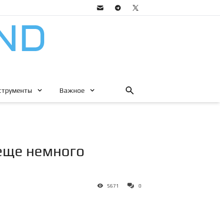
струменты
Важное
еще немного
5671
0