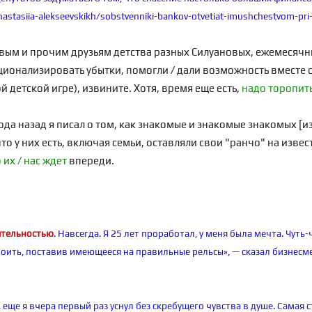
nastasiia-alekseevskikh/sobstvenniki-bankov-otvetiat-imushchestvom-pri-
вым и прочим друзьям детства разных Силуановых, ежемесяч
онализировать убытки, помогли / дали возможность вместе с 
той детской игре), извините. Хотя, время еще есть,
надо торопит
ода назад я писал о том, как знакомые и знакомые знакомых [из
то у них есть, включая семьи, оставляли свои "ранчо" на извес
 их / нас ждет
впереди.
еятельностью
. Навсегда. Я 25 лет проработал, у меня была мечта. Чуть
ить, поставив имеющееся на правильные рельсы», — сказал бизнесме
. А еще я вчера первый раз уснул без скребущего чувства в душе. Сама