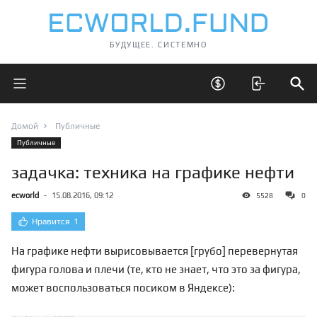
БУДУЩЕЕ. СИСТЕМНО
Открыть главное меню
Открыть скрытые 
Отк
Домой
Публичные
Публичные
задачка: техника на графике нефти
ecworld
-
15.08.2016, 09:12
5528
0
Нравится
1
На графике нефти вырисовывается [грубо] перевернутая
фигура голова и плечи (те, кто не знает, что это за фигура,
может воспользоваться посиком в Яндексе):