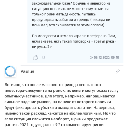
законодательной базе? Обычный инвестор на
ситуацию повлиять не может - ему остается
только принимать данность, пытаясь
предугадывать события и тренды (никогда не
понимал, что скрывается за этим словом).
По молодости я немало играл в преферанс. Там,
если знаете, есть такая поговорка - третья рука -
не рука...?‍♂️
0
09.12.2020, 09:18
Paulus
Логично, что после массового прихода неопытного
инвестора-спекулянта на рынок, их деньги могут оказаться у
опытных участников. Для этого, например, напрашивается
сильное падение рынков, на панике от которого новички
будут фиксировать убытки и выводить остатки. Наверняка,
именно такой расклад кажется наиболее логичным. Но что
если ситуация сложится наоборот, и рынки продолжат
расти в 2021 году и дальше? Это компенсирует риски