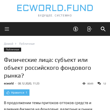
БУДУЩЕЕ. СИСТЕМНО
Открыть главное меню
Открыть скрытые 
Отк
Домой
Публичные
Публичные
Физические лица: субъект или
объект российского фондового
рынка?
ecworld
-
08.12.2020, 11:23
8049
12
Нравится
1
В продолжении темы притоков-оттоков средств и
влияния физиков на фондовые, валютные и рынки