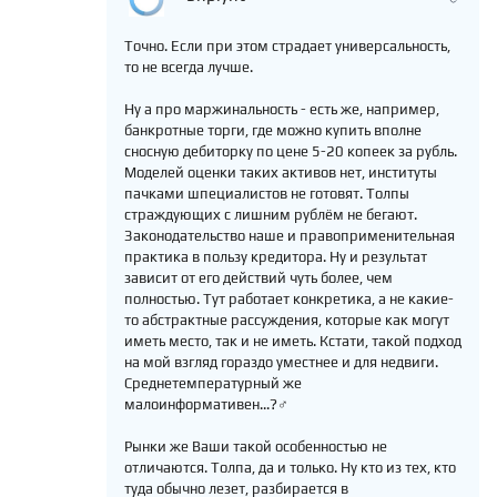
Точно. Если при этом страдает универсальность,
то не всегда лучше.
Ну а про маржинальность - есть же, например,
банкротные торги, где можно купить вполне
сносную дебиторку по цене 5-20 копеек за рубль.
Моделей оценки таких активов нет, институты
пачками шпециалистов не готовят. Толпы
страждующих с лишним рублём не бегают.
Законодательство наше и правоприменительная
практика в пользу кредитора. Ну и результат
зависит от его действий чуть более, чем
полностью. Тут работает конкретика, а не какие-
то абстрактные рассуждения, которые как могут
иметь место, так и не иметь. Кстати, такой подход
на мой взгляд гораздо уместнее и для недвиги.
Среднетемпературный же
малоинформативен...?‍♂️
Рынки же Ваши такой особенностью не
отличаются. Толпа, да и только. Ну кто из тех, кто
туда обычно лезет, разбирается в