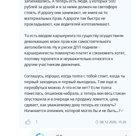
запихивались. А теперь есть люди, у которых 500
рублей за душой и я за ними должен на светофоре
стоять. И дорогу они занимают, не имея на то
материальных прав. А дороги так быстро не
прокладывают, как водителей изготавливают.
То есть вводом каршеринга по существу осуществили
девальвацию моих прав как самостоятельного
автолюбителя. Ну и риски ДТП подняли -
каршерингисты поминутно платят и сэкономить хотят,
поэтому торопятся и неуважительно относятся к
другим участникам движения.
Соглашусь, хорошо, когда толпа с тобой стоит, когда ты
первый заходишь и первый выходишь. Там еще и
переобуться можно. А что если нет? Если толпа
понеслась, опционов набрала, а теперь вон весь стакан
опустошила и в очереди на продажу ломится, цену
сдувает, как уважаемому дону теперь их скинуть?
Начинается алхимия, которой могло бы и не быть...?‍♂️
1
08.12.2020, 15:26