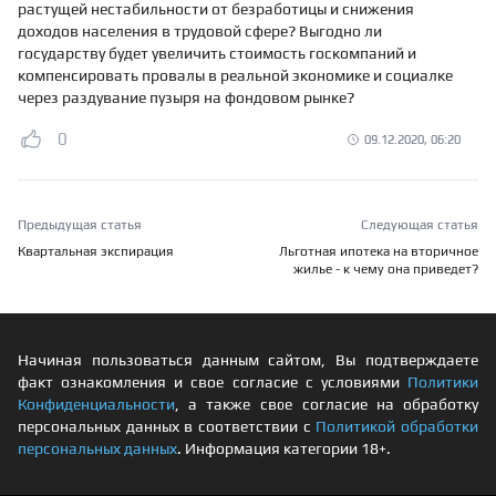
растущей нестабильности от безработицы и снижения
доходов населения в трудовой сфере? Выгодно ли
государству будет увеличить стоимость госкомпаний и
компенсировать провалы в реальной экономике и социалке
через раздувание пузыря на фондовом рынке?
0
09.12.2020, 06:20
Предыдущая статья
Следующая статья
Квартальная экспирация
Льготная ипотека на вторичное
жилье - к чему она приведет?
Начиная пользоваться данным сайтом, Вы подтверждаете
факт ознакомления и свое согласие с условиями
Политики
Конфиденциальности
, а также свое согласие на обработку
персональных данных в соответствии с
Политикой обработки
персональных данных
. Информация категории 18+.