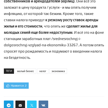
собственников и арендодателей (юрлиц)
. Они всё это
заложат в цену продукта / услуги - и мы опять получим
инфляцию, от которой так бежим. Кроме того, такие
ставки налога приведут
к резкому росту ставок аренды
жилья и его стоимости
, что опять же
сделает жилье для
молодых семей еще более недоступным
. И всё это на фоне
стагнации заработных плат
/srednesrochnyj-i-
dolgosrochnyj-vzglyad-na-ekonomiku-33267
. А потом опять
спросят про рождаемость и подумают о введении налога
на бездетность.
ТЕГИ
малый бизнес
налог
экономика
Нравится
2