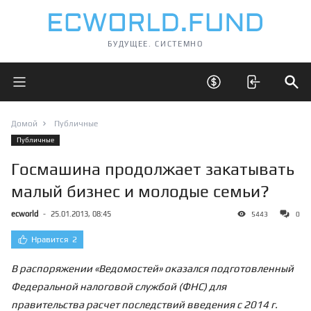
БУДУЩЕЕ. СИСТЕМНО
Открыть главное меню
Открыть скрытые 
Отк
Домой
Публичные
Публичные
Госмашина продолжает закатывать
малый бизнес и молодые семьи?
ecworld
-
25.01.2013, 08:45
5443
0
Нравится
2
В распоряжении «Ведомостей» оказался подготовленный
Федеральной налоговой службой (ФНС) для
правительства расчет последствий введения с 2014 г.