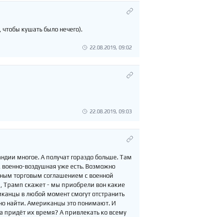
, чтобы кушать было нечего).
22.08.2019, 09:02
22.08.2019, 09:03
ндии многое. А получат гораздо больше. Там
, военно-воздушная уже есть. Возможно
бным торговым соглашением с военной
ли, Трамп скажет - мы приобрели вон какие
риканцы в любой момент смогут отстранить
жно найти. Американцы это понимают. И
да придёт их время? А привлекать ко всему