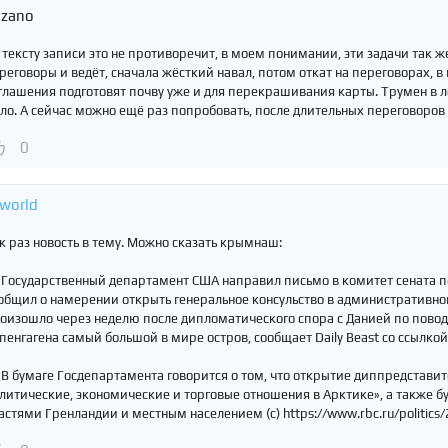
ozano
 тексту записи это не противоречит, в моем понимании, эти задачи так ж
реговоры и ведёт, сначала жёсткий навал, потом откат на переговорах, в 
глашения подготовят почву уже и для перекрашивания карты. Трумен в л
ло. А сейчас можно ещё раз попробовать, после длительных переговоров
0
world
к раз новость в тему. Можно сказать крымнаш:
 Государственный департамент США направил письмо в комитет сената 
общил о намерении открыть генеральное консульство в административном
оизошло через неделю после дипломатического спора с Данией по повод
пенгагена самый большой в мире остров, сообщает Daily Beast со ссылкой 
 В бумаге Госдепартамента говорится о том, что открытие диппредстави
литические, экономические и торговые отношения в Арктике», а также бу
астями Гренландии и местным населением (с) https://www.rbc.ru/polit