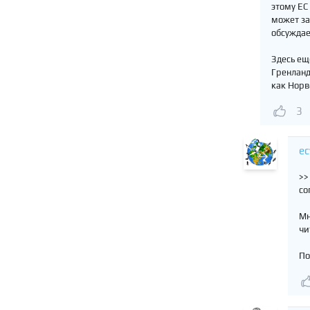
этому ЕС
может за
обсуждае
Здесь ещ
Гренланд
как Норв
3
ec
>>
со
Мн
чи
По