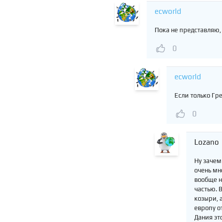
ecworld
Пока не представляю, 
0
ecworld
Если только Гр
0
Lozano
Ну зачем
очень мн
вообще н
частью. 
козыри, 
европу о
Дания эт