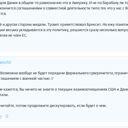
 для Дании в общем-то равнозначно что и Америку. И не по барабану ли то
кончится соглашениями о совместной деятельности типо тех что у нас с 
тся.
ё и другая сторона медали. Трамп приветствовал Брексит. Но ежу понятн
ии весьма укладывается в эту политику, решаются сразу несколько вопро
егия не член ЕС.
world
 Возможно вообще не будет передачи формального суверенитета, огран
глашением с военной частью //
е кажется, Вы ничего не знаете о текущих взаимоотношениях США и Дани
тали.
читайте, потом продолжите дискутировать, если будет о чем.
0