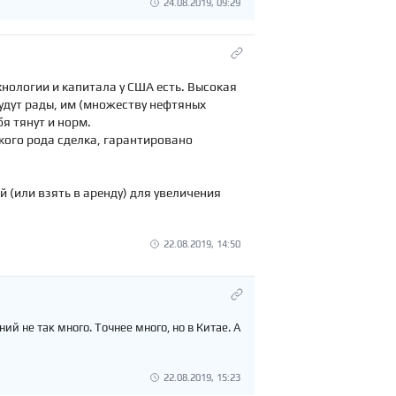
24.08.2019, 09:29
хнологии и капитала у США есть. Высокая
 будут рады, им (множеству нефтяных
бя тянут и норм.
акого рода сделка, гарантировано
 (или взять в аренду) для увеличения
22.08.2019, 14:50
й не так много. Точнее много, но в Китае. А
22.08.2019, 15:23