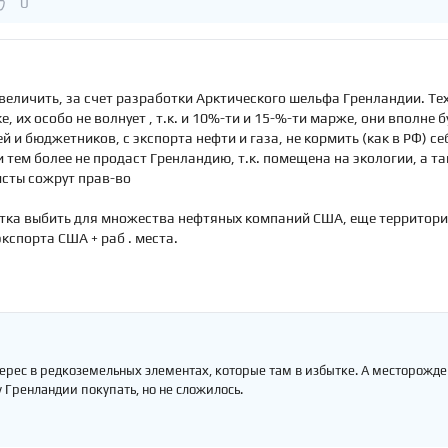
0
 увеличить, за счет разработки Арктического шельфа Гренландии. Те
, их особо не волнует , т.к. и 10%-ти и 15-%-ти марже, они вполне
 и бюджетников, с экспорта нефти и газа, не кормить (как в РФ) се
и тем более не продаст Гренландию, т.к. помещена на экологии, а т
исты сожрут прав-во
тка выбить для множества нефтяных компаний США, еще территорий
экспорта США + раб . места.
рес в редкоземельных элементах, которые там в избытке. А месторождени
у Гренландии покупать, но не сложилось.