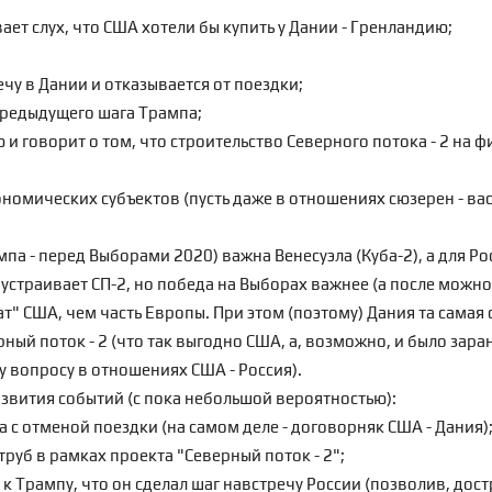
ет слух, что США хотели бы купить у Дании - Гренландию;
у в Дании и отказывается от поездки;
предыдущего шага Трампа;
и говорит о том, что строительство
Северного потока - 2
на фи
ономических субъектов (пусть даже в отношениях
сюзерен - ва
мпа - перед
Выборами 2020
) важна Венесуэла (Куба-2), а для Р
е устраивает СП-2, но победа на Выборах важнее (а после можн
ат" США
, чем часть Европы. При этом (поэтому) Дания та самая
ый поток - 2 (что так выгодно США, а, возможно, и было зара
 вопросу в отношениях США - Россия).
азвития событий (с пока небольшой вероятностью):
 с отменой поездки (на самом деле - договорняк США - Дания)
руб в рамках проекта "Северный поток - 2";
 к Трампу, что он сделал шаг навстречу России (позволив, дос