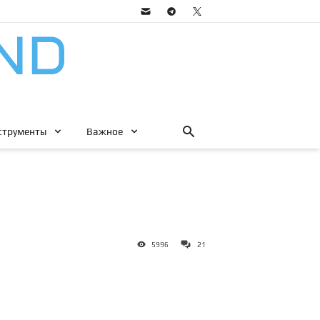
струменты
Важное
5996
21