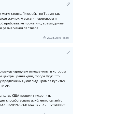
е могут стоять. Плюс обычно Трамп так
виде уступок. А все эти переговоры и
об пробовал, не прокатило, время другое
 и размягчения партнера.
22.08.2019, 15:01
по международным отношениям, в котором
 центре Гренландии, городе Нуук. Это
у предложения Дональда Трампа купить у
на AP.
тельства США позволит «укрепить
дет способствовать углублению связей с
ics/24/08/2019/5d607dea9a7947592dab00cc