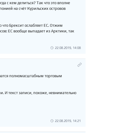
гда с кем делиться? Так что это вполне
Японией на счёт Курильских островов
о что Брексит ослабляет ЕС. Отжим
сов: ЕС вообще выпадает из Арктики, так
22.08.2019, 14:08
ичатся полномасштабным торговым
и. И текст записи, похоже, невнимательно
22.08.2019, 14:21