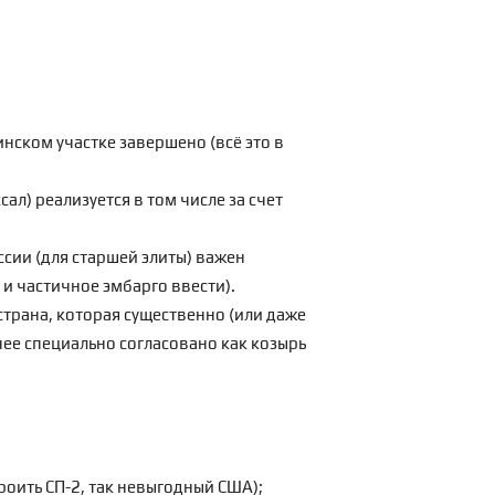
нском участке завершено (всё это в
ссал
) реализуется в том числе за счет
оссии (для старшей
элиты
) важен
о и частичное
эмбарго
ввести).
 страна, которая существенно (или даже
нее специально согласовано как козырь
;
троить СП-2, так невыгодный США);