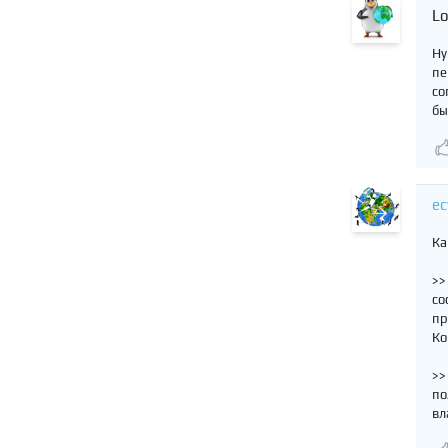
L
Ну
пе
со
бы
ec
Ка
>>
со
пр
Ко
>>
по
вл