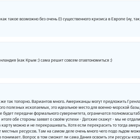
как такое возможно без очень (!) существенного кризиса в Европе (ну, так
енландия (как Крым :) сама решит совсем отавтономиться :)
 же так топорно. Вариантов много. Американцы могут предложить Гренла
ого полезных ископаемых, это идеальное место для военно-морской базы
е будет передачи формального суверенитета, ограничатся полномасшта
В итоге обе стороны заявят о своём успехи - Датские скажут - мы не отда
а карту можно и не перекрашивать. Хотя если перекрасить то тогда аме
т местных ресурсов. Там на самом деле очень много чего подо льдом мо
о понимает. Вопрос в том сможет ли сама Дания освоить эти ресурсы ког