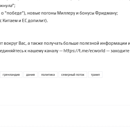
ыкнула
";
ю о "победе"), новые погоны Миллеру и бонусы Фридману;
 Китаем и ЕС допилит).
т вокруг Вас, а также получать больше полезной информации и
оединяйтесь к нашему каналу —
https://t.me/ecworld
— заходите
гренландия
дания
политика
северный поток
трамп