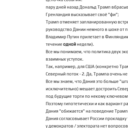
пару дней назад Дональд Трамп вбрасыва
Гренландия высказывает своё "фи";
Трамп отменяет запланированную встреч
руководство Дании немного в шоке от 
Владимир Путин прилетает в Финляндию 
течение
одной
недели).
Все мы понимаем, что политика двух эк
взаимных уступок.
Так, например, для США (конкретно Тра
Северный поток - 2. Да, Трампа очень н
Все мы знаем, что Дания это больше
"шт
исключительно) мешает достроить Северн
под будущие торги по некому ключевому
Поэтому гипотетически и как вариант р
Дания "обижается" на поведение Трампа
Дания согласовывает России прокладку т
у демократов / электората нет вопросов