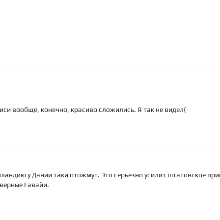
иси вообще, конечно, красиво сложились. Я так не видел(
нландию у Дании таки отожмут. Это серьёзно усилит штатовское прис
еверные Гавайи.