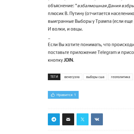
объяснение: "
взбалмошная Дания взбр
плюсик В. Путину (отчитается населени
выигранные Выборы у Трампа (если еще с
И волки, и овцы.
_
Если Вы хотите понимать, что происходи
поставьте приложение Telegram и прис
кнопку
JOIN
.
ТЕГИ
венесуэла
выборы сша
геополитика
Нравится
1