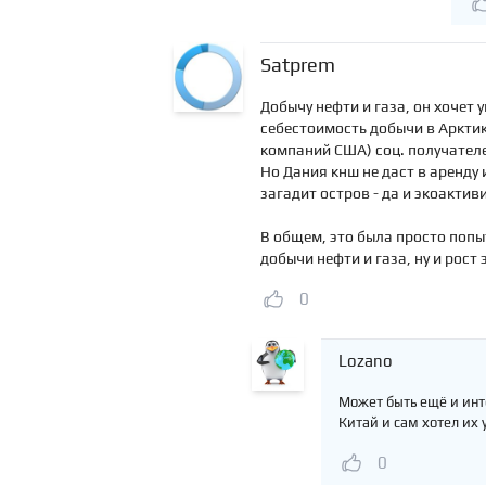
Satprem
Добычу нефти и газа, он хочет
себестоимость добычи в Арктике
компаний США) соц. получателей
Но Дания кнш не даст в аренду 
загадит остров - да и экоактив
В общем, это была просто попы
добычи нефти и газа, ну и рост 
0
Lozano
Может быть ещё и инте
Китай и сам хотел их 
0