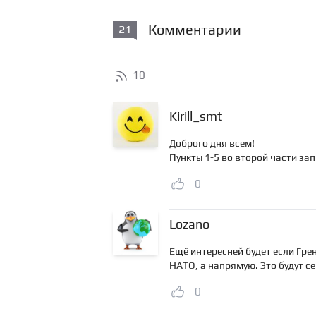
Комментарии
21
10
Kirill_smt
Доброго дня всем!
Пункты 1-5 во второй части зап
0
Lozano
Ещё интересней будет если Гре
НАТО, а напрямую. Это будут с
0