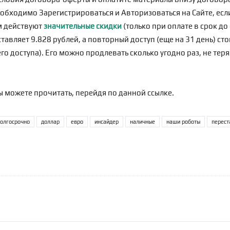
еобходимо
Зарегистрироваться
и Авторизоваться на Сайте, если
м действуют
значительные скидки
(только при оплате в срок д
тавляет 9.828 рублей, а повторный доступ (еще на 31 день) сто
о доступа). Его можно продлевать сколько угодно раз, не теря
ы можете прочитать, перейдя по
данной ссылке
.
олгосрочно
доллар
евро
инсайдер
наличные
наши роботы
перест