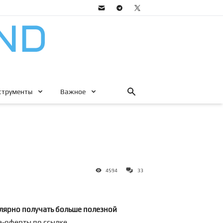
струменты
Важное
4594
33
лярно получать больше полезной
ра-оферты по
ссылке
.