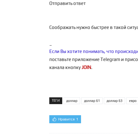
Соображать нужно быстрее в такой ситу
_
Если Вы хотите понимать, что происход
поставьте приложение Telegram и присо
канала кнопку
JOIN
.
ТЕГИ
доллар
доллар 61
доллар 63
евро
Нравится
1