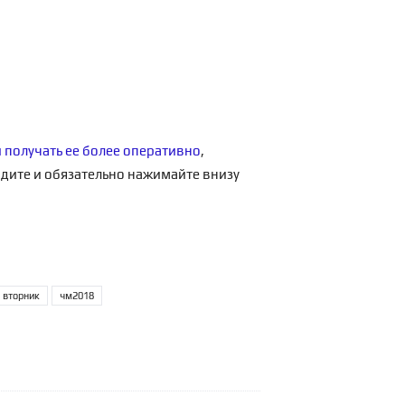
и получать ее более оперативно
,
одите и обязательно нажимайте внизу
 вторник
чм2018