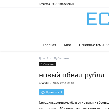
Регистрация
/
Авторизация
Главная
Блог
Основные темы
Домой
Публичные
Публичные
новый обвал рубля |
ecworld
-
10.04.2018, 07:09
Нравится
1
Сегодня доллар-рубль открылся небольш
следующие 40 минут торгов сделал еще