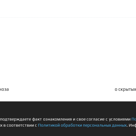
ноза
о скрытых
подтверждаете факт ознакомления и свое согласие с условиями
П
х в соответствии с
Политикой обработки персональных данных
. Ин