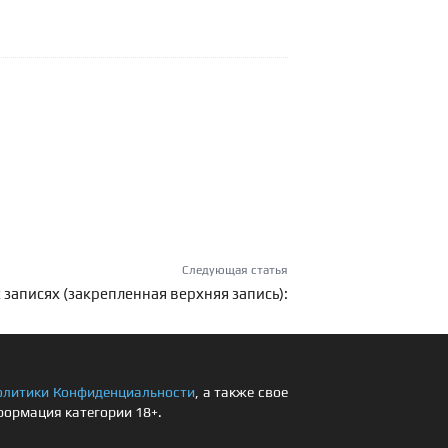
Следующая статья
 записях (закрепленная верхняя запись):
олитики Конфиденциальности
, а также свое
формация категории 18+.