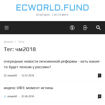
БУДУЩЕЕ. СИСТЕМНО
Открыть главное меню
Открыть скрытые 
Отк
Домой
Теги
Тег: чм2018
очередные новости пенсионной реформы - хоть какая-
то будет пенсия у россиян?
ecworld
-
12.07.2018
1
индекс ОФЗ: момент истины
ecworld
-
25.06.2018
0