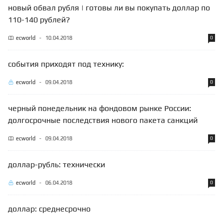
новый обвал рубля | готовы ли вы покупать доллар по
110-140 рублей?
ecworld
-
10.04.2018
0
события приходят под технику:
ecworld
-
09.04.2018
0
черный понедельник на фондовом рынке России:
долгосрочные последствия нового пакета санкций
ecworld
-
09.04.2018
0
доллар-рубль: технически
ecworld
-
06.04.2018
0
доллар: среднесрочно