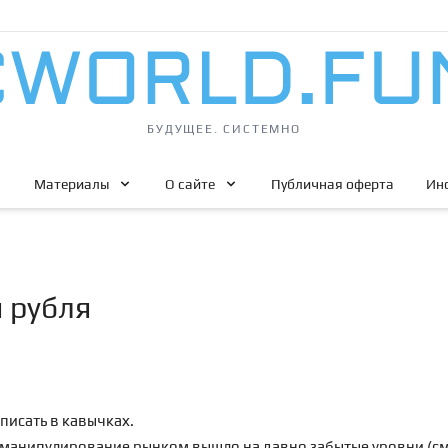
БУДУЩЕЕ. СИСТЕМНО
Материалы
О сайте
Публичная оферта
Ин
 рубля
писать в кавычках.
в манипулирование рынком вышло на давно забытые уровни (см