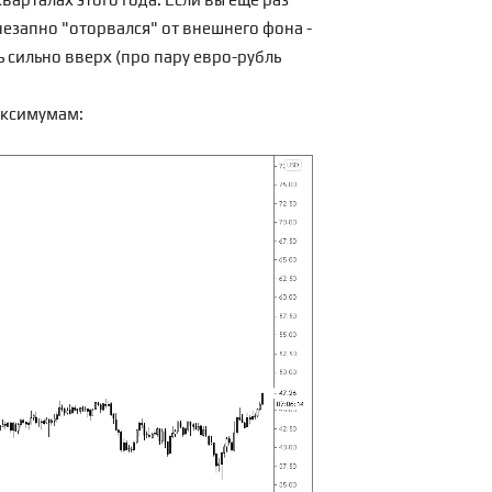
внезапно "оторвался" от внешнего фона -
ь сильно вверх (про пару евро-рубль
аксимумам: