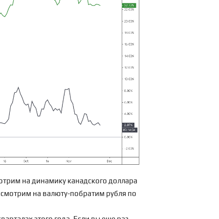
мотрим на динамику канадского доллара
посмотрим на валюту-побратим рубля по
варталах этого года. Если вы еще раз