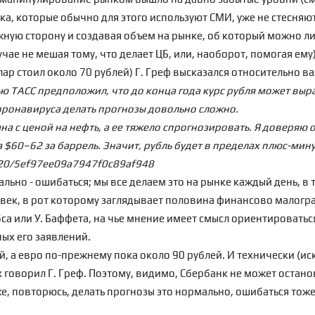
нка, которые обычно для этого используют СМИ, уже не стесн
ную сторону и создавая объем на рынке, об который можно л
чае не мешая тому, что делает ЦБ, или, наоборот, помогая ему)
лар стоил около 70 рублей) Г. Греф высказался относительно 
ю ТАСС предположил, что до конца года курс рубля может выр
оронавируса делать прогнозы довольно сложно.
а с ценой на нефть, а ее тяжело спрогнозировать. Я доверяю 
 $60–62 за баррель. Значит, рубль будет в пределах плюс-минус 
2020/5ef97ee09a7947f0c89af948
льно - ошибаться; мы все делаем это на рынке каждый день, в т
еловек, в рот которому заглядывает половина финансово малогр
са или У. Баффета, на чье мнение имеет смысл ориентироваться,
ных его заявлений.
й, а евро по-прежнему пока около 90 рублей. И технически (и
х говорил Г. Греф. Поэтому, видимо, Сбербанк не может остано
, повторюсь, делать прогнозы это нормально, ошибаться тоже, 