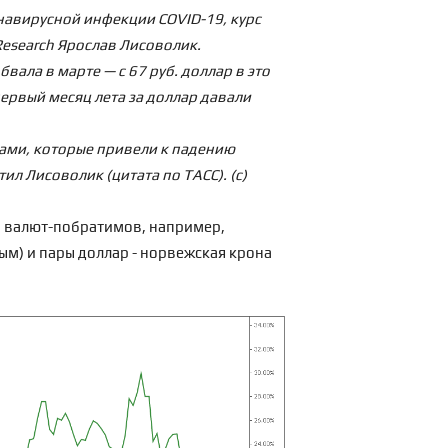
навирусной инфекции COVID-19, курс
Research Ярослав Лисоволик.
обвала в марте — с 67 руб. доллар в это
первый месяц лета за доллар давали
рами, которые привели к падению
л Лисоволик (цитата по ТАСС). (с)
го валют-побратимов, например,
ым) и пары доллар - норвежская крона