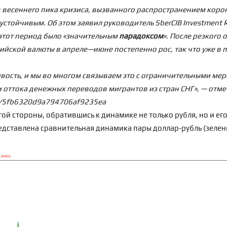
д весеннего пика кризиса, вызванного распространением коро
устойчивым. Об этом заявил руководитель SberCIB Investment 
 этот период было «значительным
парадоксом
». После резкого 
сийской валюты в апреле—июне постепенно рос, так что уже в 
вость, и мы во многом связываем это с ограничительными ме
оттока денежных переводов мигрантов из стран СНГ», — отмети
20/5fb6320d9a794706af9235ea
гой стороны, обратившись к динамике не только рубля, но и е
дставлена сравнительная динамика пары доллар-рубль (зелен