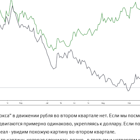
окса" в движении рубля во втором квартале нет. Если мы пос
 двигаются примерно одинаково, укрепляясь к доллару. Если 
еал - увидим похожую картину во-втором квартале.
то картину, которая сложилась позже - в третьем и четвертом к