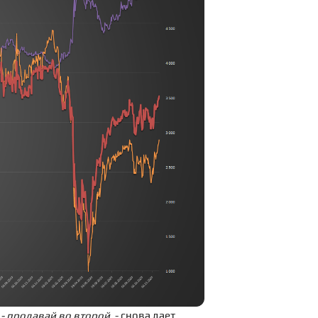
 - продавай во второй
, - снова дает