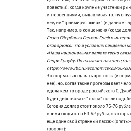
повестки
), когда крупные участники ры
интервенциями, выдавливая толпу в нуж
нее, не "травмируя рынок" (в данном слу
Так, например, в конце июня (когда дол
Глава Сбербанка Герман Греф в интервь
оговорился, что в условиях пандемии к
«Наша национальная валюта тесно связан
Генри Гроубу. Он называет на конец года
https://www.rbc.ru/economics/29/06/
Это нормально давать прогнозы (и норма
нее), но, когда такие прогнозы дает ч
идола кем-то вроде российского С. Джоб
будет действовать "толпа" после подоб
Сегодня доллар стоит около 75-76 рубле
время сходить на 60-62 рубля, о которы
еще один свой странный пассаж (опять же
говорит):