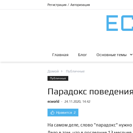
Регистрация
/
Авторизация
Главная
Блог
Основные темы
Домой
Публичные
Публичные
Парадокс поведения
ecworld
-
24.11.2020, 14:42
Нравится
2
На самом деле, слово "парадокс" нужно 
Дело в том, что в последние 12 месяце