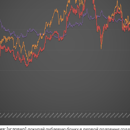
гия: [условно]
покупай рублевую бочку в первой половине года