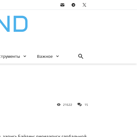
струменты
Важное
21622
15
. запись
Байден: перезапуск глобальной