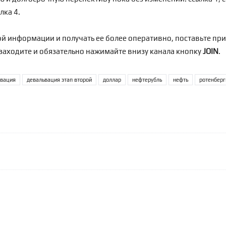
лка 4
.
ой информации и получать ее более оперативно, поставьте пр
заходите и обязательно нажимайте внизу канала кнопку
JOIN
.
ьвация
девальвация этап второй
доллар
нефтерубль
нефть
ротенберг