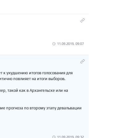
11.09.2019, 09:07
т к ухудшению итогов голосования для
ритично повлияет на итоги выборов.
ер, такой как в Архангельске или на
щение прогноза по второму этапу девальвации
11.09.2019, 09:32