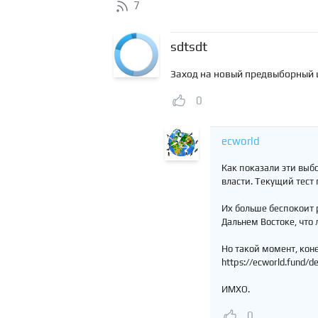
7
sdtsdt
Заход на новый предвыборный ци
0
ecworld
Как показали эти выб
власти. Текущий тест 
Их больше беспокоит 
Дальнем Востоке, что 
Но такой момент, коне
https://ecworld.fund/d
ИМХО.
0