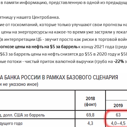
в памяти информацию, представленную в одной из предыдущих 
тницу у нашего Центробанка.
ие от госкомпаний, которые только
улучшают свои прогнозы на
 цены на энергоресурсы на какое-то время уже застряли у лока
в интерпретации ЦБ - звучит просто как риски в торговой вой
огнозе цены на нефть на $5 за баррель
к концу 2021 года (сред
63 за баррель цены на нефть снизятся до $55 в 2020 году и $5
ые потоки - чистый приток валютной выручки (грубо на
-22%
з