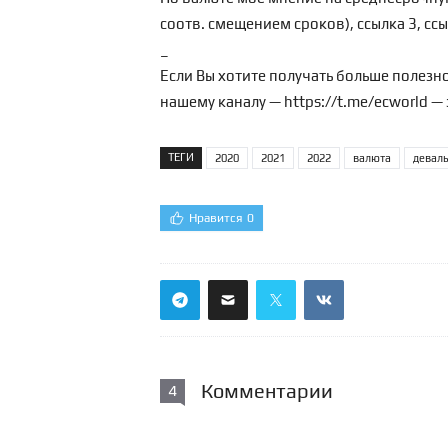
соотв. смещением сроков),
ссылка 3
,
ссы
_
Если Вы хотите получать больше полезн
нашему каналу —
https://t.me/ecworld
— 
ТЕГИ
2020
2021
2022
валюта
девал
Нравится
0
Комментарии
4