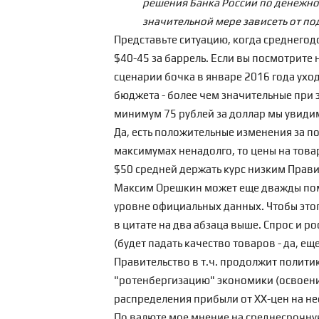
решения Банка России по денежно
значительной мере зависеть от по
Представьте ситуацию, когда среднегодо
$40-45 за баррель. Если вы посмотрите н
сценарии бочка в январе 2016 года уход
бюджета - более чем значительные при э
минимум 75 рублей за доллар мы увидим.
Да, есть положительные изменения за п
максимумах ненадолго, то цены на товар
$50 средней держать курс низким Правит
Максим Орешкин может еще дважды помен
уровне официальных данных. Чтобы этого
в цитате на два абзаца выше. Спрос и рос
(будет падать качество товаров - да, е
Правительство в т.ч. продолжит полити
"ротенбергизацию" экономики (освоен
распределения прибыли от ХХ-цен на не
По валюте мое мнение на среднесрочну