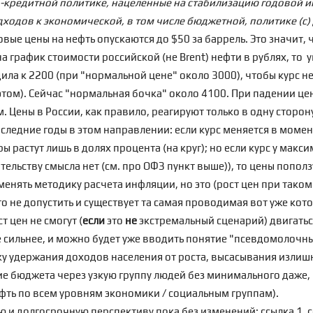
-кредитной политике, нацеленные на стабилизацию годовой и
дходов к экономической, в том числе бюджетной, политике (с)
вые цены на нефть опускаются до $50 за баррель. Это значит, ч
а г
рафик стоимости российской (не Brent) нефти в рублях
, то 
ила к 2200 (при "нормальной цене" около 3000), чтобы курс н
том). Сейчас "нормальная бочка" около 4100. При падении цен
 Цены в России, как правило, реагируют только в одну сторон
оследние годы в этом направлении: если курс меняется в моме
ы растут лишь в долях процента (на круг); но если курс у мак
ельству смысла нет (см. про ОФЗ пункт выше)), то цены пополз
ять методику расчета инфляции, но это (рост цен при таком
 не допустить и существует та самая проводимая вот уже кото
т цен не смогут (
если
это
не
экстремальный сценарий) двигаться
ще сильнее, и можно будет уже вводить понятие "псевдомолочн
ку удержания доходов населения от роста, высасывания излишн
ие бюджета
через узкую группу людей
без минимального даже, к
фть по всем уровням экономики / социальным группам).
ю и долгосрочную перспективу пока без изменений:
ссылка 1
,
с