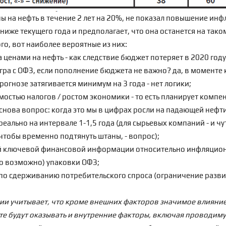
ны на нефть в течение 2 лет на 20%, не показал повышение ин
же текущего года и предполагает, что она останется на таком 
го, вот наиболее вероятные из них:
 ценами на нефть - как следствие бюджет потеряет в 2020 году 
гра с
ОФЗ
, если пополнение бюджета не важно? да, в моменте 
прогнозе затягивается минимум на 3 года - нет логики;
мостью налогов / ростом экономики - то есть планирует компе
снова вопрос: когда это мы в цифрах росли на падающей нефт
 реально на интервале 1-1,5 года (для сырьевых компаний - и чу
чтобы временно подтянуть штаны, - вопрос);
ей ключевой финансовой информации относительно инфляцио
ко возможно) упаковки ОФЗ;
по сдерживанию потребительского спроса (ограничение разви
сии учитывает, что кроме внешних факторов значимое влияни
е будут оказывать и внутренние факторы, включая проводим