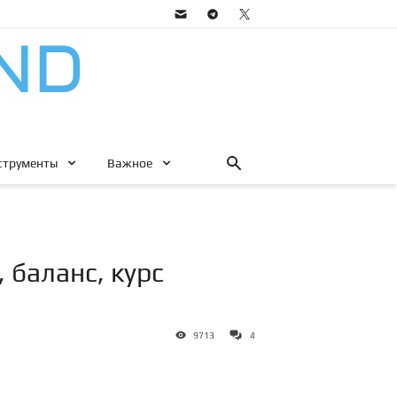
струменты
Важное
 баланс, курс
9713
4