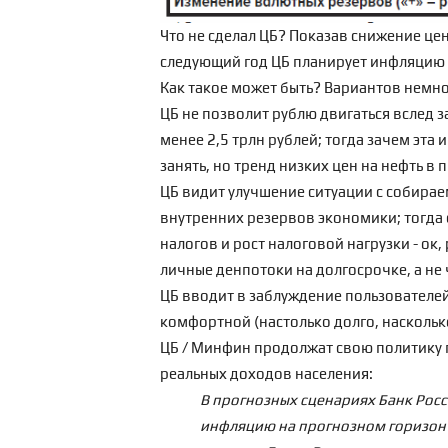
Что не сделал ЦБ? Показав снижение це
следующий год ЦБ планирует инфляцию ни
Как такое может быть? Вариантов немно
ЦБ не позволит рублю двигаться вслед за
менее 2,5 трлн рублей; тогда зачем эта и
занять, но тренд низких цен на нефть в 
ЦБ видит улучшение ситуации с собирае
внутренних резервов экономики; тогда 
налогов и рост налоговой нагрузки - ок,
личные денпотоки на долгосрочке, а не 
ЦБ вводит в заблуждение пользовател
комфортной (настолько долго, насколь
ЦБ / Минфин продолжат свою политику 
реальных доходов населения:
В прогнозных сценариях Банк Рос
инфляцию на прогнозном горизонт