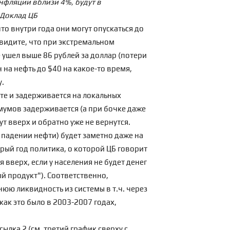
нфляции вблизи 4%, будут в
 Доклад ЦБ
то внутри года они могут опускаться до
увидите, что при экстремальном
е ушел выше 86 рублей за доллар (потери
 на нефть до $40 на какое-то время,
у.
нте и задерживается на локальных
симумов задерживается (а при бочке даже
ут вверх и обратно уже не вернутся.
 падении нефти) будет заметно даже на
рый год политика, о которой ЦБ говорит
 вверх, если у населения не будет денег
ый продукт"). Соответственно,
юю ликвидность из системы в т.ч. через
ак это было в 2003-2007 годах,
сылка 2
(см. третий график сверху с