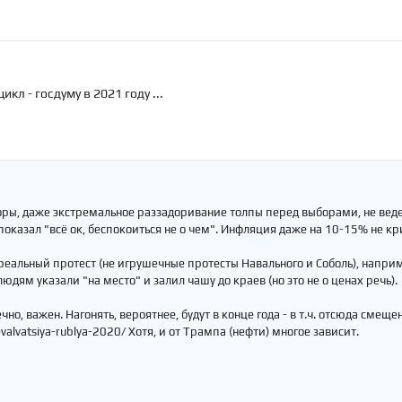
кл - госдуму в 2021 году ...
оры, даже экстремальное раззадоривание толпы перед выборами, не веде
показал "всё ок, беспокоиться не о чем". Инфляция даже на 10-15% не к
реальный протест (не игрушечные протесты Навального и Соболь), наприм
людям указали "на место" и залил чашу до краев (но это не о ценах речь).
чно, важен. Нагонять, вероятнее, будут в конце года - в т.ч. отсюда сме
evalvatsiya-rublya-2020/ Хотя, и от Трампа (нефти) многое зависит.