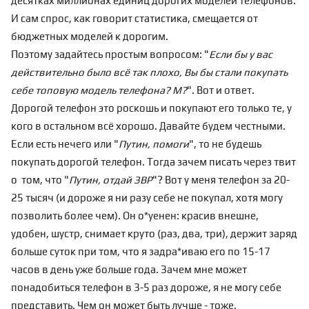
десятках миллионах единиц дорогих моделей телефонов.
И сам спрос, как говорит статистика, смещается от
бюджетных моделей к дорогим.
Поэтому задайтесь простым вопросом: "
Если бы у вас
действительно было всё так плохо, Вы бы стали покупать
себе топовую модель телефона? М?
". Вот и ответ.
Дорогой телефон это роскошь и покупают его только те, у
кого в остальном всё хорошо. Давайте будем честными.
Если есть нечего или "
Путин, помоги
", то не будешь
покупать дорогой телефон. Тогда зачем писать через твит
о том, что "
Путин, отдай ЗВР
"? Вот у меня телефон за 20-
25 тысяч (и дороже я ни разу себе не покупал, хотя могу
позволить более чем). Он о*уенен: красив внешне,
удобен, шустр, снимает круто (
раз
,
два
,
три
), держит заряд
больше суток при том, что я задра*иваю его по 15-17
часов в день уже больше года. Зачем мне может
понадобиться телефон в 3-5 раз дороже, я не могу себе
представить. Чем он может быть лучше - тоже.