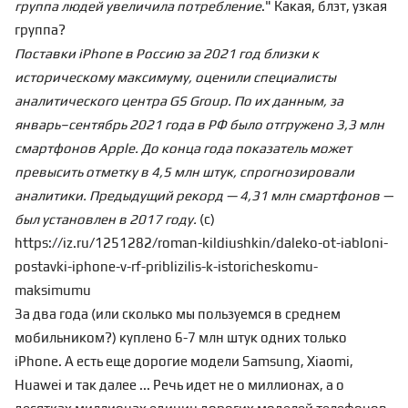
группа людей увеличила потребление
." Какая, блэт, узкая
группа?
Поставки iPhone в Россию за 2021 год близки к
историческому максимуму, оценили специалисты
аналитического центра GS Group. По их данным, за
январь–сентябрь 2021 года в РФ было отгружено 3,3 млн
смартфонов Apple. До конца года показатель может
превысить отметку в 4,5 млн штук, спрогнозировали
аналитики. Предыдущий рекорд — 4,31 млн смартфонов —
был установлен в 2017 году.
(с)
https://iz.ru/1251282/roman-kildiushkin/daleko-ot-iabloni-
postavki-iphone-v-rf-priblizilis-k-istoricheskomu-
maksimumu
За два года (или сколько мы пользуемся в среднем
мобильником?) куплено 6-7 млн штук одних только
iPhone. А есть еще дорогие модели Samsung, Xiaomi,
Huawei и так далее ... Речь идет не о миллионах, а о