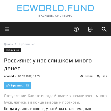
БУДУЩЕЕ. СИСТЕМНО
Открыть главное меню
Открыть скрытые 
Отк
Домой
Публичные
Публичные
Россияне: у нас слишком много
денег
ecworld
-
03.02.2022, 12:35
34326
123
Нравится
15
Отступление. Как это иногда бывает: в начале очень много
букв, логика, а в конце выводы и прогнозы.
Когда я учился в школе, у нас была такая тема, как