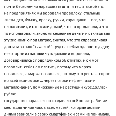
почти бесконечно наращивать штат и тешить своё эго;
на предприятиях мы воровали проволоку, стальные
листы, дсп, бумагу, краску, ручки, карандаши ... всё, что
плохо лежит, и относили домой; что-то продавали, а что-
то использовали, экономя семейные деньги и откладывая
эту экономию под матрас, считая, что это справедливая
доплата за наш "тяжелый" труд на неблагодарного дядю;
некоторые из нас шли чуть дальше и воровали,
договариваясь с подрядчиком об откатах, и он мог
позволить себе нам платить; потому что маржа
позволяла, а маржа позволяла, потому что рента ... спрос
во всей экономике ... через потоки нефте-, газо- и
металло-денег, помноженные на растущий курс доллар-
рубля;
государство параллельно создавало всё новые рабочие
места для чиновников всех мастей, которые целями
днями зависали в своих смартфонах и сами не понимали,