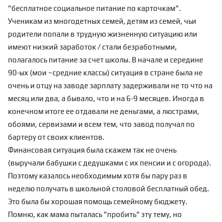
"бесплатное социальное питание по карточкам".
Ученикам из многодетных семей, детям из семей, чьи
родители попали в трудную жизненную ситуацию или
имеют низкий заработок / стали безработными,
полагалось питание за счет школы. В начале и середине
90-ых (мои ~средние классы) ситуация в стране была не
очень и отцу на заводе зарплату задерживали не то что на
месяц или два, а бывало, что и на 6-9 месяцев. Иногда в
конечном итоге ее отдавали не деньгами, а люстрами,
обоями, сервизами и всем тем, что завод получал по
бартеру от своих клиентов.
Финансовая ситуация была скажем так не очень
(выручали бабушки с дедушками с их пенсии и с огорода).
Поэтому казалось необходимым хотя бы пару раз в
неделю получать в школьной столовой бесплатный обед.
Это была бы хорошая помощь семейному бюджету.
Помню, как мама пыталась "пробить" эту тему, но