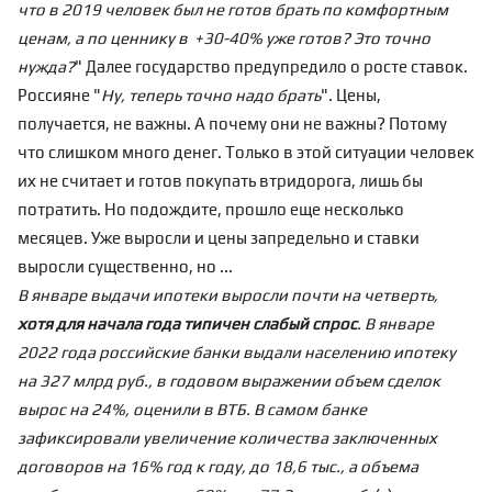
что в 2019 человек был не готов брать по комфортным
ценам, а по ценнику в +30-40% уже готов? Это точно
нужда?
" Далее государство предупредило о росте ставок.
Россияне "
Ну, теперь точно надо брать
". Цены,
получается, не важны. А почему они не важны? Потому
что слишком много денег. Только в этой ситуации человек
их не считает и готов покупать втридорога, лишь бы
потратить. Но подождите, прошло еще несколько
месяцев. Уже выросли и цены запредельно и ставки
выросли существенно, но ...
В январе выдачи ипотеки выросли почти на четверть,
хотя для начала года типичен слабый спрос
. В январе
2022 года российские банки выдали населению ипотеку
на 327 млрд руб., в годовом выражении объем сделок
вырос на 24%, оценили в ВТБ. В самом банке
зафиксировали увеличение количества заключенных
договоров на 16% год к году, до 18,6 тыс., а объема