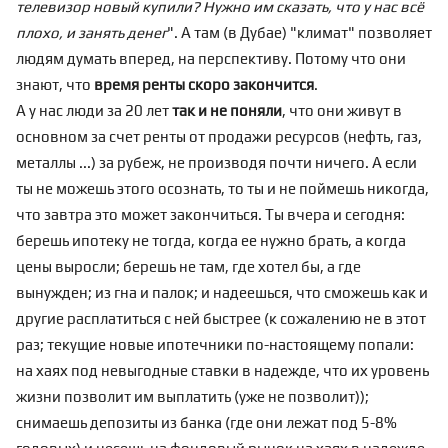
телевизор новый купили? Нужно им сказать, что у нас всё
плохо, и занять денег
". А там (в Дубае) "климат" позволяет
людям думать вперед, на перспективу. Потому что они
знают, что
время ренты скоро закончится
.
А у нас люди за 20 лет
так и не поняли
, что они живут в
основном за счет ренты от продажи ресурсов (нефть, газ,
металлы ...) за рубеж, не производя почти ничего. А если
ты не можешь этого осознать, то ты и не поймешь никогда,
что завтра это может закончиться. Ты вчера и сегодня:
берешь ипотеку не тогда, когда ее нужно брать, а когда
цены выросли; берешь не там, где хотел бы, а где
вынужден; из гна и палок; и надеешься, что сможешь как и
другие расплатиться с ней быстрее (к сожалению не в этот
раз; текущие новые ипотечники по-настоящему попали:
на хаях под невыгодные ставки в надежде, что их уровень
жизни позволит им выплатить (уже
не позволит
));
снимаешь депозиты из банка (где они лежат под 5-8%