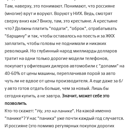
Там, наверху, это понимают. Понимают, что россияне
(многие) врут и воруют. Воруют у НИХ. Ведь, смотрят
сверху вниз как? Внизу, там, это крестьяне. А крестьяне
что? Должны платить "подати", "оброк", отрабатывать
"барщину" и так, чтобы оставалось на поесть и за ЖКХ
заплатить, чтобы головы не поднимали и никаких
революций. Но глубинный народ миллиарды долларов
тратит на одни только дорогие модели телефонов,
покупает у офигевших дилеров автомобили с "допами" на
40-60% от цены машины, переплачивая порой за авто
чуть ли не вдвое от цены производителя. А еще даже за б/
у авто готов отдать больше, чем за новый. Лишь бы
сегодня купить, а не завтра.
Значит, может себе это
позволить
.
Кто-то скажет: "
Ну, это на панике
". На какой именно
"панике"? У нас "паника" уже почти каждый год случается.
И россияне (это помимо регулярных покупок дорогих