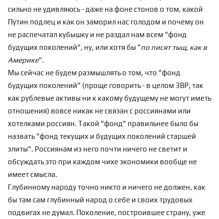
сильно не удивляюсь - даже на фоне стонов о том, какой
Путин подлец и как он заморил нас голодом и почему он
не распечатал кубышку и не раздал нам всем "фонд
будущих поколений", ну, или хотя бы "
по писят тыщ, как в
Америке
".
Мы сейчас не будем размышлять о том, что "фонд
будущих поколений" (проще говорить - в целом ЗВР, так
как рублевые активы ни к какому будущему
не могут иметь
отношения
) вовсе никак не связан с россиянами или
хотелками россиян. Такой "фонд" правильнее было бы
назвать "фонд текущих и будущих поколений
старшей
элиты
". Россиянам из него почти ничего не светит и
обсуждать это при каждом чихе экономики вообще не
имеет смысла.
Глубинному народу точно никто и ничего не должен, как
бы там сам глубинный народ о себе и своих трудовых
подвигах не думал. Поколение, построившее страну, уже