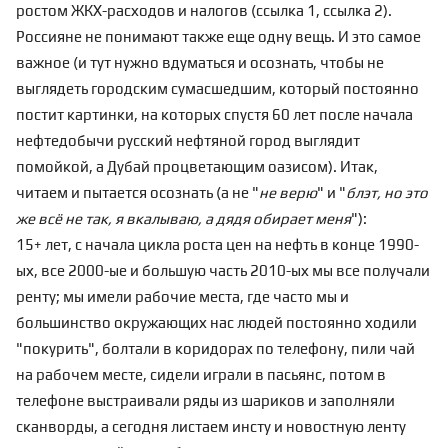
ростом ЖКХ-расходов и налогов (
ссылка 1
,
ссылка 2
).
Россияне не понимают также еще одну вещь. И это самое
важное (и тут нужно вдуматься и осознать, чтобы не
выглядеть городским сумасшедшим, который постоянно
постит картинки, на которых спустя 60 лет после начала
нефтедобычи русский нефтяной город выглядит
помойкой, а Дубай процветающим оазисом). Итак,
читаем и пытается осознать (а не "
не верю
" и "
блэт, но это
же всё не так, я вкалываю, а дядя обирает меня
"):
15+ лет, с начала цикла роста цен на нефть в конце 1990-
ых, все 2000-ые и большую часть 2010-ых мы все получали
ренту; мы имели рабочие места, где часто мы и
большинство окружающих нас людей постоянно ходили
"покурить", болтали в коридорах по телефону, пили чай
на рабочем месте, сидели играли в пасьянс, потом в
телефоне выстраивали ряды из шариков и заполняли
сканворды, а сегодня листаем инсту и новостную ленту