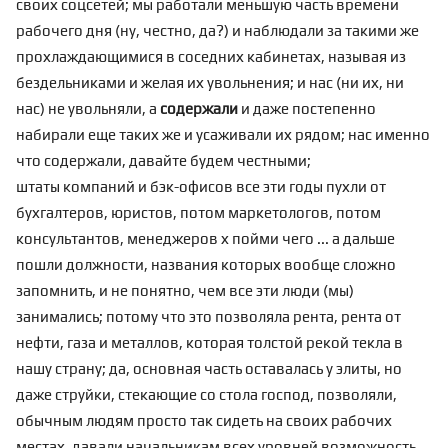
своих соцсетей; мы работали меньшую часть времени
рабочего дня (ну, честно, да?) и наблюдали за такими же
прохлаждающимися в соседних кабинетах, называя из
бездельниками и желая их увольнения; и нас (ни их, ни
нас) не увольняли, а
содержали
и даже постепенно
набирали еще таких же и усаживали их рядом; нас именно
что содержали, давайте будем честными;
штаты компаний и бэк-офисов все эти годы пухли от
бухгалтеров, юристов, потом маркетологов, потом
консультантов, менеджеров х пойми чего ... а дальше
пошли должности, названия которых вообще сложно
запомнить, и не понятно, чем все эти люди (мы)
занимались; потому что это позволяла рента, рента от
нефти, газа и металлов, которая толстой рекой текла в
нашу страну; да, основная часть оставалась у элиты, но
даже струйки, стекающие со стола господ, позволяли,
обычным людям просто так сидеть на своих рабочих
местах, давали начальникам всех уровней возможность