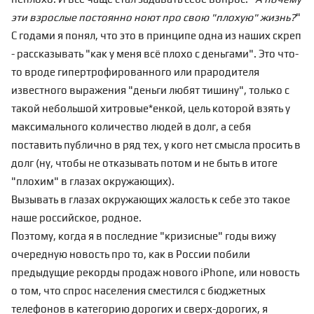
эти взрослые постоянно ноют про свою "плохую" жизнь?
"
С годами я понял, что это в принципе одна из наших скреп
- рассказывать "как у меня всё плохо с деньгами". Это что-
то вроде гипертрофированного или прародителя
известного выражения "деньги любят тишину", только с
такой небольшой хитровые*енкой, цель которой взять у
максимального количество людей в долг, а себя
поставить публично в ряд тех, у кого нет смысла просить в
долг (ну, чтобы не отказывать потом и не быть в итоге
"плохим" в глазах окружающих).
Вызывать в глазах окружающих жалость к себе это такое
наше российское, родное.
Поэтому, когда я в последние "кризисные" годы вижу
очередную новость про то, как в России побили
предыдущие рекорды продаж нового iPhone, или новость
о том, что спрос населения сместился с бюджетных
телефонов в категорию дорогих и сверх-дорогих, я