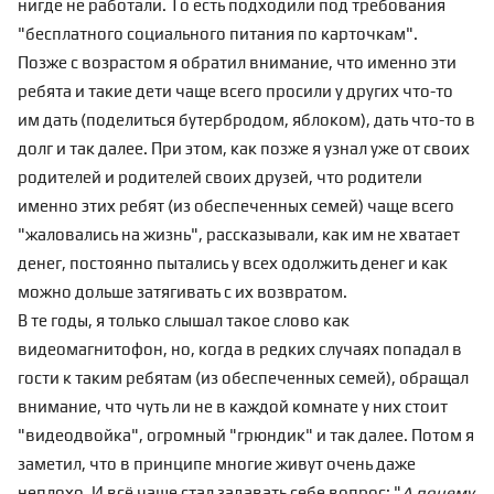
нигде не работали. То есть подходили под требования
"бесплатного социального питания по карточкам".
Позже с возрастом я обратил внимание, что именно эти
ребята и такие дети чаще всего просили у других что-то
им дать (поделиться бутербродом, яблоком), дать что-то в
долг и так далее. При этом, как позже я узнал уже от своих
родителей и родителей своих друзей, что родители
именно этих ребят (из обеспеченных семей) чаще всего
"жаловались на жизнь", рассказывали, как им не хватает
денег, постоянно пытались у всех одолжить денег и как
можно дольше затягивать с их возвратом.
В те годы, я только слышал такое слово как
видеомагнитофон, но, когда в редких случаях попадал в
гости к таким ребятам (из обеспеченных семей), обращал
внимание, что чуть ли не в каждой комнате у них стоит
"видеодвойка", огромный "грюндик" и так далее. Потом я
заметил, что в принципе многие живут очень даже
неплохо. И всё чаще стал задавать себе вопрос: "
А почему