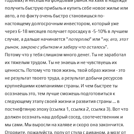
годовых) и несешь на фондовый рынок на хаях в надежде
получить быструю прибыль и купить себе новое жилье или
авто, а по факту очень быстро становишься по-
настоящему долгосрочным инвестором, который уже
через 6-18 месяцев получает просадку в -5-10% в лучшем
случае, а дальше начинается "
потерплю
" или "
ну, его, этот
рынок, закрою с убытком и заберу что осталось
".
Потому что у тебя слишком много денег. Ты не заработал
их тяжелым трудом. Ты не знаешь и не чувствуешь их
ценность. Потому что твоя жизнь, твой образ жизни - это
не результат твоего труда, а результат добычи ресурсов
крупнейшими компаниями страны. И чем быстрее ты
осознаешь это, тем лучше сможешь подготовиться к
следующему этапу своей жизни и развития страны ... в
постнефтяную эпоху (
ссылка 1
,
ссылка 2
,
ссылка 3
). Вот что
должен осознать наш добрый сосед, соотечественник и
мы сами. Мы выросли на халяве и скоро она закончится.
Оторвите, пожалуйста, попу от стула с диваном, а мозг от