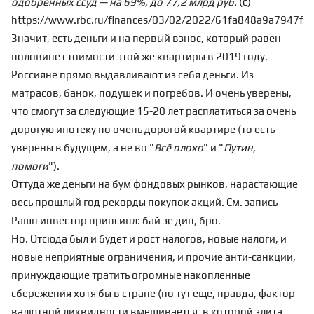
одобренных ссуд — на 69%, до 77,2 млрд руб.
(с)
https://www.rbc.ru/finances/03/02/2022/61fa848a9a7947f
Значит, есть деньги и на первый взнос, который равен
половине стоимости этой же квартиры в 2019 году.
Россияне прямо выдавливают из себя деньги. Из
матрасов, банок, подушек и погребов. И очень уверены,
что смогут за следующие 15-20 лет расплатиться за очень
дорогую ипотеку по очень дорогой квартире (то есть
уверены в будущем, а не во "
Всё плохо
" и "
Путин,
помоги
").
Оттуда же деньги на бум фондовых рынков, нарастающие
весь прошлый год рекорды покупок акций. См. запись
Рашн инвестор принсипл: бай зе дип, бро
.
Но. Отсюда был и будет и
рост налогов, новые налоги
, и
новые неприятные ограничения, и прочие анти-санкции,
принуждающие тратить огромные накопленные
сбережения хотя бы в стране (но тут еще, правда, фактор
валютной ликвидности
вмешивается, в которой элита