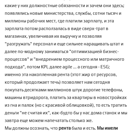
какие у них должностные обязанности и зачем они здесь;
появлялись новые министерства, службы, сотни тысяч и
миллионы рабочих мест, где платили зарплату, и эта
зарплата потом расползалась в виде сверх-трат в
магазинах, увеличивая их выручку и позволяя
"разгружать" персонал и еще сильнее наращивать штат и
далее по-модному заниматься "оптимизацией бизнес-
процессов" и "внедрением процессного или матричного
подхода", потом KPI, далее agile ... а сегодня - ESG;
именно эта накопленная рента (этот жир от ресурсов,
который продолжает течь) позволяет нам сегодня
покупать десятками миллионов штук дорогие телефоны,
машины втридорога, платить за квартиры в новостройках
из гна и палок (но с красивой облицовкой), то есть тратить
деньги "не считая их", как-будто бы у нас дома станок и мы
завтра еще можем напечатать столько же.
Мы должны осознать, что
рента
была и есть.
Мы имели