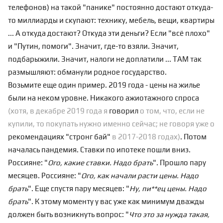
телефонов) на такой "панике" постоянно достают откуда-
то миллиарды и скупают: технику, мебель, вещи, квартиры
... А откуда достают? Откуда эти деньги? Если "всё плохо"
и "Путин, помоги". Значит, где-то взяли. Значит,
подбарыжили. Значит, налоги не доплатили ... ТАМ так
размышляют: обманули родное государство.
Возьмите еще один пример. 2019 года - цены на жилье
были на неком уровне. Никакого ажиотажного спроса
(хотя, в декабре 2019 года я
говорил
о том, что, если не
купили, то покупать нужно именно сейчас; не говоря уже о
рекомендациях "стронг бай"
в 2017-2018 годах)
. Потом
началась пандемия. Ставки по ипотеке пошли вниз.
Россияне: "
Ого, какие ставки. Надо брать
". Прошло пару
месяцев. Россияне: "
Ого, как начали расти цены. Надо
брать
". Еще спустя пару месяцев: "
Ну, пи**ец цены. Надо
брать
". К этому моменту у вас уже как минимум дважды
должен быть возникнуть вопрос: "
Что это за нужда такая,