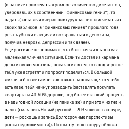
(и на пике привлекать огромное количество дилетантов,
уверовавших в собственный "финансовый гений"), то
падать (заставляя вчерашних гуру краснеть и исчезать из
своих пабликов, а "финансовых гениев" прошлого года
резать убытки в акциях и возвращаться в депозиты,
получив неврозы, депрессии и так далее).
Еще россияне не понимают, что большая жизнь она как
маленькая уличная ситуация. Если ты достал из кармана
деньги около магазина, показал их всем, то в подворотне
тебя уже встретят и попросят поделиться. В большой
жизни всё то же самое: как только ты показал, что у тебя
есть лаве, тебя начнут разводить (заставлять покупать
квартиры на 40-60% дороже, под более высокий процент,
в невыгодной локации (на панике же) и при этом из гна и
палок (см. запись
Новый русский — 2035: жизнь в конуре,
дети — роскошь
и запись
Долгосрочные перспективы
рынка недвижимости
)). Потом эту твою конуру обложат