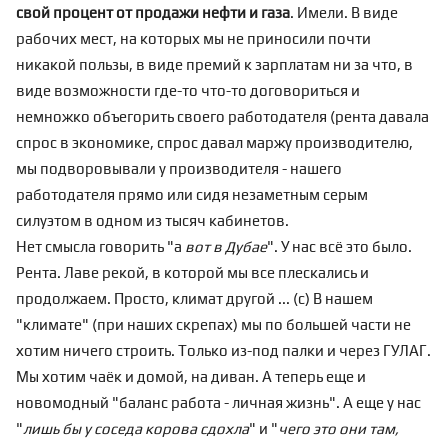
свой процент от продажи нефти и газа
. Имели. В виде
рабочих мест, на которых мы не приносили почти
никакой пользы, в виде премий к зарплатам ни за что, в
виде возможности где-то что-то договориться и
немножко объегорить своего работодателя (рента давала
спрос в экономике, спрос давал маржу производителю,
мы подворовывали у производителя - нашего
работодателя прямо или сидя незаметным серым
силуэтом в одном из тысяч кабинетов.
Нет смысла говорить "а
вот в Дубае
". У нас всё это было.
Рента. Лаве рекой, в которой мы все плескались и
продолжаем. Просто, климат другой ... (с) В нашем
"климате" (при наших скрепах) мы по большей части не
хотим ничего строить. Только из-под палки и через ГУЛАГ.
Мы хотим чаёк и домой, на диван. А теперь еще и
новомодный "баланс работа - личная жизнь". А еще у нас
"
лишь бы у соседа корова сдохла
" и "
чего это они там,