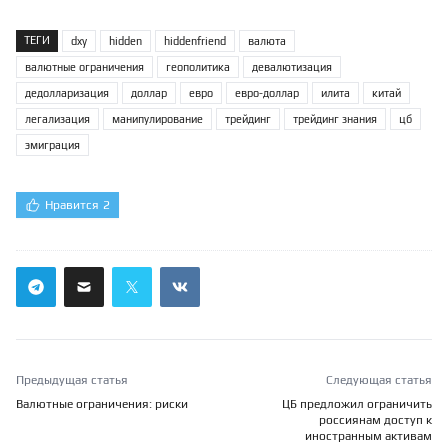
ТЕГИ
dxy
hidden
hiddenfriend
валюта
валютные ограничения
геополитика
девалютизация
дедолларизация
доллар
евро
евро-доллар
илита
китай
легализация
манипулирование
трейдинг
трейдинг знания
цб
эмиграция
Нравится
2
Предыдущая статья
Следующая статья
Валютные ограничения: риски
ЦБ предложил ограничить
россиянам доступ к
иностранным активам