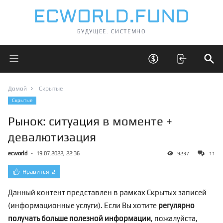
БУДУЩЕЕ. СИСТЕМНО
Открыть главное меню
Открыть скрытые 
Отк
Домой
Скрытые
Скрытые
Рынок: ситуация в моменте +
девалютизация
ecworld
-
19.07.2022, 22:36
9237
11
Нравится
2
Данный контент представлен в рамках Скрытых записей
(информационные услуги). Если Вы хотите
регулярно
получать больше полезной информации
, пожалуйста,