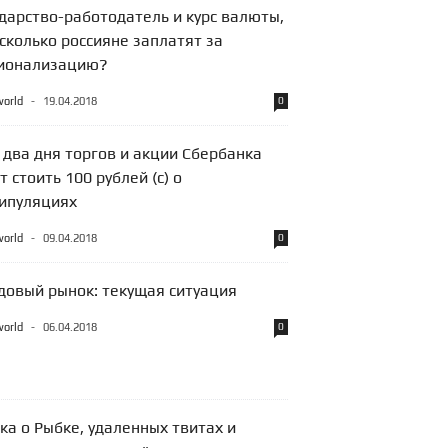
ударство-работодатель и курс валюты,
сколько россияне заплатят за
ионализацию?
world
-
19.04.2018
0
 два дня торгов и акции Сбербанка
т стоить 100 рублей (с) о
ипуляциях
world
-
09.04.2018
0
довый рынок: текущая ситуация
world
-
06.04.2018
0
ка о Рыбке, удаленных твитах и