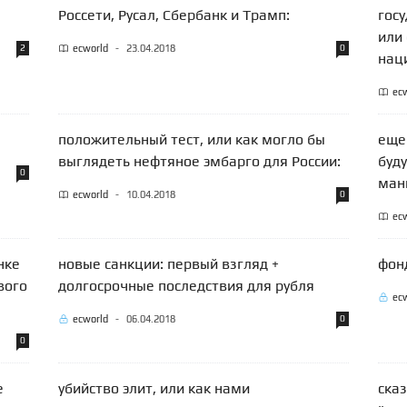
Россети, Русал, Сбербанк и Трамп:
гос
или 
2
ecworld
-
23.04.2018
0
нац
ec
положительный тест, или как могло бы
еще
выглядеть нефтяное эмбарго для России:
буду
0
ман
ecworld
-
10.04.2018
0
ec
нке
новые санкции: первый взгляд +
фон
вого
долгосрочные последствия для рубля
ec
ecworld
-
06.04.2018
0
0
е
убийство элит, или как нами
сказ