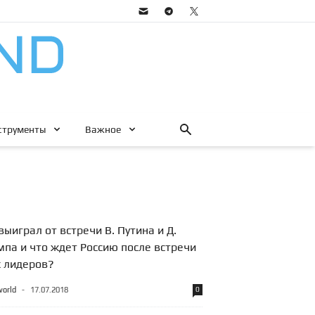
струменты
Важное
выиграл от встречи В. Путина и Д.
мпа и что ждет Россию после встречи
х лидеров?
world
-
17.07.2018
0