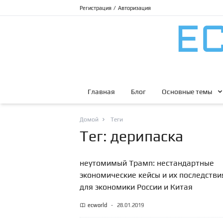
Регистрация
/
Авторизация
Главная
Блог
Основные темы
Домой
Теги
Тег: дерипаска
неутомимый Трамп: нестандартные
экономические кейсы и их последстви
для экономики России и Китая
ecworld
-
28.01.2019