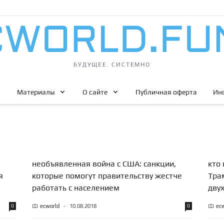
БУДУЩЕЕ. СИСТЕМНО
Материалы
О сайте
Публичная оферта
Ин
необъявленная война с США: санкции,
кто 
я
которые помогут правительству жестче
Тра
работать с населением
дву
0
ecworld
-
10.08.2018
0
ec