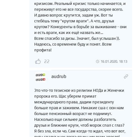
кризисом. Реальный кризис только начинается, и
переживут его не все государства, скорее всего.
И давно вопрос крутится, задам уж. Вот ты
стебёшь тему "кругом враги". А что, друзья
кругом? Конкуренты в борьбе за выживание - они
и есть враги, как их ещё назвать же...
Всем спасибо за дизы. Значит, был услышан )).
Надеюсь, со временем буду и понят. Всем
профита!
22
16.01.2020, 18:13
audrub
Это что-то тезисное из религии НОДа и Женечки
пророка его. Щас уберем примат
международного права, дадим президенту
больше прав и заживем. Никакие сша с оон нам
больше пенсионный возраст не поднимут.
Насколько еще сильнее должны разбогатеть
друзья и ближние круги, чтоб морок спал с глаз?
Я без зла, если чо. Сам когда-то ждал, что вот вот,
путы спадут и уж тогда-то мы им всем апосля!