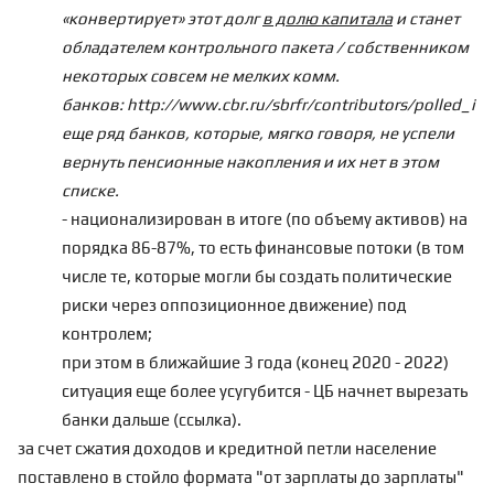
«конвертирует» этот долг
в долю капитала
и станет
обладателем контрольного пакета / собственником
некоторых совсем не мелких комм.
банков: http://www.cbr.ru/sbrfr/contributors/polled_inv
еще ряд банков, которые, мягко говоря, не успели
вернуть пенсионные накопления и их нет в этом
списке.
- национализирован в итоге (по объему активов) на
порядка 86-87%, то есть финансовые потоки (в том
числе те, которые могли бы создать политические
риски через оппозиционное движение) под
контролем;
при этом в ближайшие 3 года (конец 2020 - 2022)
ситуация еще более усугубится - ЦБ начнет вырезать
банки дальше (
ссылка
).
за счет сжатия доходов и кредитной петли население
поставлено в стойло формата "от зарплаты до зарплаты"