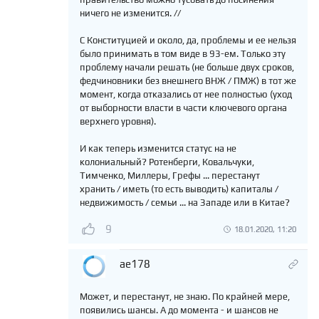
ничего не изменится. //
С Конституцией и около, да, проблемы и ее нельзя
было принимать в том виде в 93-ем. Только эту
проблему начали решать (не больше двух сроков,
федчиновники без внешнего ВНЖ / ПМЖ) в тот же
момент, когда отказались от нее полностью (уход
от выборности власти в части ключевого органа
верхнего уровня).
И как теперь изменится статус на не
колониальный? Ротенберги, Ковальчуки,
Тимченко, Миллеры, Грефы ... перестанут
хранить / иметь (то есть выводить) капиталы /
недвижимость / семьи ... на Западе или в Китае?
9
18.01.2020, 11:20
ae178
Может, и перестанут, не знаю. По крайней мере,
появились шансы. А до момента - и шансов не