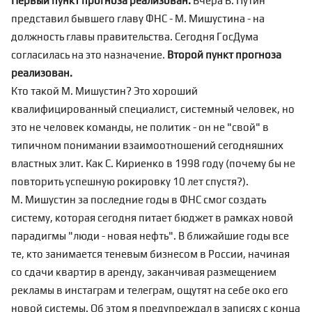
Первый пункт прогноза реализован.
Вчера В. Путин
представил бывшего главу ФНС - М. Мишустина - на
должность главы правительства. Сегодня ГосДума
согласилась на это назначение.
Второй пункт прогноза
реализован.
Кто такой М. Мишустин? Это хороший
квалифицированный специалист, системный человек, но
это не человек команды, не политик - он не "свой" в
типичном понимании взаимоотношений сегодняшних
властных элит. Как С. Кириенко в 1998 году (почему бы не
повторить успешную рокировку 10 лет спустя?).
М. Мишустин за последние годы в ФНС смог создать
систему, которая сегодня питает бюджет в рамках новой
парадигмы "люди - новая нефть". В ближайшие годы все
те, кто занимается теневым бизнесом в России, начиная
со сдачи квартир в аренду, заканчивая размещением
рекламы в инстаграм и телеграм, ощутят на себе око его
новой системы. Об этом я предупреждал в записях с конца