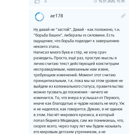
4
16.01.2020, 15:39
ae178
Ну давай не "застой". Давай - как положено, т.н.
"борьба башен", либералы vs силовики. Есть
ощущение, что борьба подходит к завершению
некоего этапа.
Написал много букв и стёр, не хочу срач
разводить. Просто, ещё раз, простую мысль: я
лично считаю текст действующей конституции
несправедливым, навязанным нам извне,
требующим изменений. Момент этот считаю
принципиальным, т.к. пока мы на этом уровне не
выйдем из колониального статуса, правительство
можно тусовать до посинения - ничего не
изменится. То, что вчера я услышал от Первого,
иначе как благодатью и чудом назвать не могу. Уж
и не надеялся, как говорится. Думаю, я не одинок
в этом. Насчёт мирового кризиса, в который
попал бедняга Медведев, сам же понимаешь, что,
скорее всего, через пару лет мы будем называть
его мировым детским утренником, а не