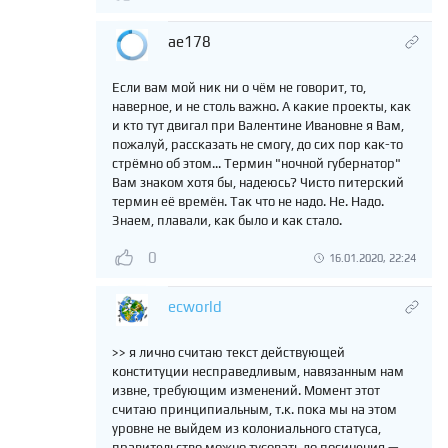
ae178
Если вам мой ник ни о чём не говорит, то,
наверное, и не столь важно. А какие проекты, как
и кто тут двигал при Валентине Ивановне я Вам,
пожалуй, рассказать не смогу, до сих пор как-то
стрёмно об этом... Термин "ночной губернатор"
Вам знаком хотя бы, надеюсь? Чисто питерский
термин её времён. Так что не надо. Не. Надо.
Знаем, плавали, как было и как стало.
0
16.01.2020, 22:24
ecworld
>> я лично считаю текст действующей
конституции несправедливым, навязанным нам
извне, требующим изменений. Момент этот
считаю принципиальным, т.к. пока мы на этом
уровне не выйдем из колониального статуса,
правительство можно тусовать до посинения —