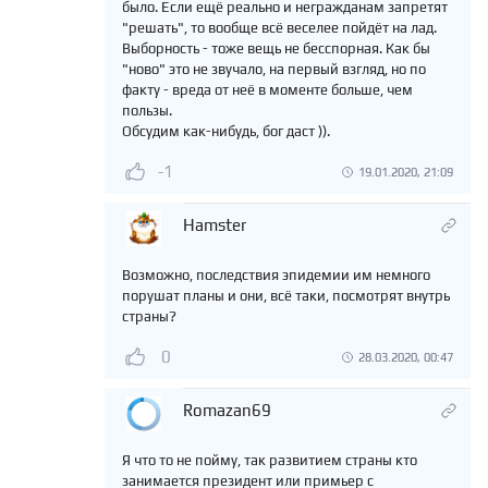
было. Если ещё реально и негражданам запретят
"решать", то вообще всё веселее пойдёт на лад.
Выборность - тоже вещь не бесспорная. Как бы
"ново" это не звучало, на первый взгляд, но по
факту - вреда от неё в моменте больше, чем
пользы.
Обсудим как-нибудь, бог даст )).
-1
19.01.2020, 21:09
Hamster
Возможно, последствия эпидемии им немного
порушат планы и они, всё таки, посмотрят внутрь
страны?
0
28.03.2020, 00:47
Romazan69
Я что то не пойму, так развитием страны кто
занимается президент или примьер с