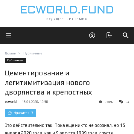
БУДУЩЕЕ. СИСТЕМНО
Открыть главное меню
Открыть скрытые 
Отк
Домой
Публичные
Публичные
Цементирование и
легитимитизация нового
дворянства и крепостных
ecworld
-
16.01.2020, 12:50
27097
54
Нравится
3
Это действительно так. Пока еще никто не осознал, но 15
января 2020 года, как и 9 августа 1999 года, спустя