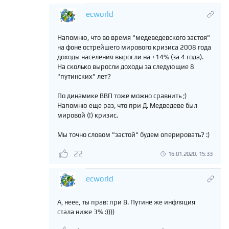
ecworld
Напомню, что во время "медеведевского застоя"
на фоне острейшего мирового кризиса 2008 года
доходы населения выросли на +14% (за 4 года).
На сколько выросли доходы за следующие 8
"путинских" лет?
По динамике ВВП тоже можно сравнить ;)
Напомню еще раз, что при Д. Медведеве был
мировой (!) кризис.
Мы точно словом "застой" будем оперировать? :)
22
16.01.2020, 15:33
ecworld
А, неее, ты прав: при В. Путине же инфляция
стала ниже 3% :))))