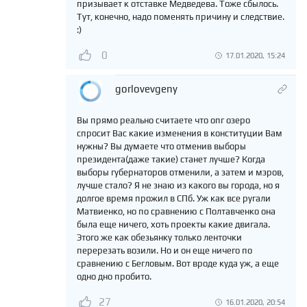
призывает к отставке Медведева. Тоже сбылось.
Тут, конечно, надо поменять причину и следствие.
:)
0
17.01.2020, 15:24
gorlovevgeny
Вы прямо реально считаете что опг озеро
спросит Вас какие изменения в конституции Вам
нужны? Вы думаете что отменив выборы
президента(даже такие) станет лучше? Когда
выборы губернаторов отменили, а затем и мэров,
лучше стало? Я не знаю из какого вы города, но я
долгое время прожил в СПб. Уж как все ругали
Матвиенко, но по сравнению с Полтавченко она
была еще ничего, хоть проекты какие двигала.
Этого же как обезьянку только ленточки
перерезать возили. Но и он еще ничего по
сравнению с Бегловым. Вот вроде куда уж, а еще
одно дно пробито.
27
16.01.2020, 20:54